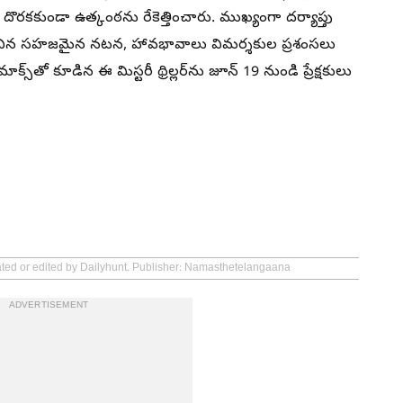
దొరకకుండా ఉత్కంఠను రేకెత్తించారు. ముఖ్యంగా దర్యాప్తు
కనబరిచిన సహజమైన నటన, హావభావాలు విమర్శకుల ప్రశంసలు
్స్‌తో కూడిన ఈ మిస్టరీ థ్రిల్లర్‌ను జూన్ 19 నుండి ప్రేక్షకులు
eated or edited by Dailyhunt. Publisher: Namasthetelangaana
ADVERTISEMENT