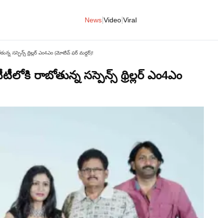
|
|
News
Video
Viral
 సస్పెన్స్ థ్రిల్లర్ ఎం4ఎం (మోటివ్ ఫర్ మర్డర్)!
కి రాబోతున్న సస్పెన్స్ థ్రిల్లర్ ఎం4ఎం