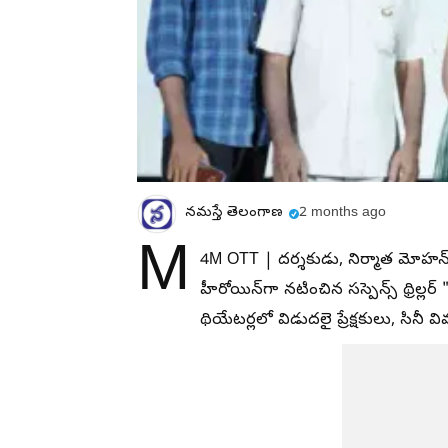
నమస్తే తెలంగాణ
2 months ago
M
4M OTT | దర్శకుడు, నిర్మాత మోహన్ వ
హీరోయిన్‌గా నటించిన సస్పెన్స్ థ్రిల్
థియేటర్లలో విడుదలై ప్రేక్షకులు, సిన