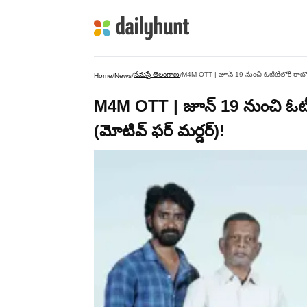
నమస్తే తెలంగాణ
M4M OTT | జూన్ 19 నుంచి ఓటీటీలోకి రాబోతున్న
Home
/
News
/
/
M4M OTT | జూన్ 19 నుంచి ఓటీటీలో
(మోటివ్ ఫర్ మర్డర్)!