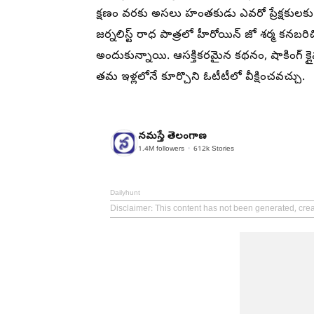
క్షణం వరకు అసలు హంతకుడు ఎవరో ప్రేక్షకులకు 
జర్నలిస్ట్ రాధ పాత్రలో హీరోయిన్ జో శర్మ 
అందుకున్నాయి. ఆసక్తికరమైన కథనం, షాకింగ్ క్లైమాక
తమ ఇళ్లలోనే కూర్చొని ఓటీటీలో వీక్షించవచ్చు.
నమస్తే తెలంగాణ
1.4M
followers
612k
Stories
Dailyhunt
Disclaimer
: This content has not been generated, cr