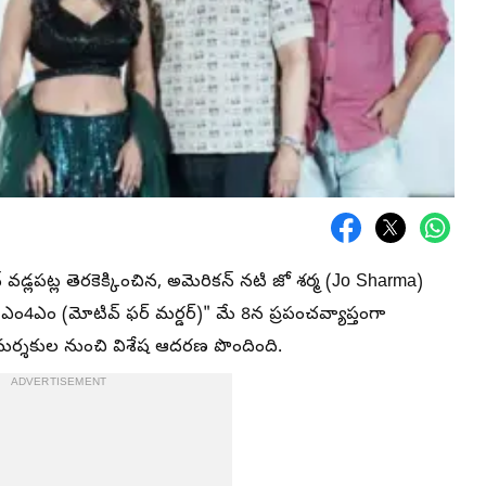
డ్లపట్ల తెరకెక్కించిన, అమెరికన్ నటి జో శర్మ (Jo Sharma)
లర్ "ఎం4ఎం (మోటివ్ ఫర్ మర్డర్)" మే 8న ప్రపంచవ్యాప్తంగా
ీ విమర్శకుల నుంచి విశేష ఆదరణ పొందింది.
ADVERTISEMENT