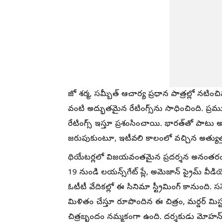
జో శర్మ, సమ్బీత్ ఆచార్య ప్రధాన పాత్రల్లో నటి
వంటి అద్భుతమైన రేటింగ్స్‌ను సాధించింది. ప్రముఖ
రేటింగ్స్ ఇస్తూ ప్రశంసించాయి. భారత్‌తో పాటు 
జరుపుకుంటూ, ఇటీవలి కాలంలో వచ్చిన అత్యుత్తమ సస
థియేటర్లలో విజయవంతమైన ప్రదర్శన అనంతరం ఇప్
19 నుండి లయన్స్‌గేట్ ప్లే, అమెజాన్ ప్రైమ్ వీడియ
ఓటీటీ వేదికల్లో ఈ సినిమా స్ట్రీమింగ్ కానుంది. 
మిళితం చేస్తూ రూపొందిన ఈ చిత్రం, మర్డర్ మిస్
చిత్రబృందం నమ్మకంగా ఉంది. దర్శకుడు మోహన్ 