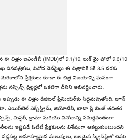
ంచిన ఈ చిత్రం ఐఎండీబీ (IMDb)లో 9.1/10, బుక్ మై షోలో 9.6/10
 దినపత్రికలు, వినోద వెబ్‌సైట్లు ఈ చిత్రానికి 5కి 3.5 వరకు
అమెరికాలోని ప్రేక్షకులు కూడా ఈ చిత్ర విజయాన్ని ఘనంగా
్పెన్స్ థ్రిల్లర్లలో ఒకటిగా దీనిని అభివర్ణించారు.
పుడు ఈ చిత్రం డిజిటల్ ప్రీమియర్‌కు సిద్ధమవుతోంది. జూన్
ో, ఎయిర్‌టెల్ ఎక్స్‌స్ట్రీమ్, జియోటీవీ, టాటా ప్లే బింజ్ తదితర
సస్పెన్స్, మిస్టరీ, డ్రామా మరియు వినోదాన్ని సమర్థవంతంగా
టరీలను ఇష్టపడే ఓటీటీ ప్రేక్షకులను విశేషంగా ఆకట్టుకుంటుందని
వడ్లపట్ల అనూహ్యమైన మలుపులు, బలమైన స్క్రీన్‌ప్లేతో చివరి