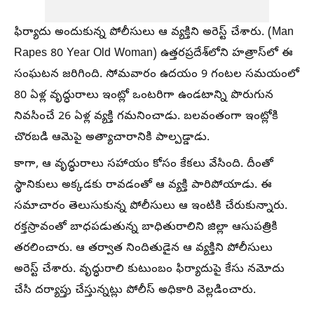
ఫిర్యాదు అందుకున్న పోలీసులు ఆ వ్యక్తిని అరెస్ట్‌ చేశారు. (Man
Rapes 80 Year Old Woman) ఉత్తరప్రదేశ్‌లోని హత్రాస్‌లో ఈ
సంఘటన జరిగింది. సోమవారం ఉదయం 9 గంటల సమయంలో
80 ఏళ్ల వృద్ధురాలు ఇంట్లో ఒంటరిగా ఉండటాన్ని పొరుగున
నివసించే 26 ఏళ్ల వ్యక్తి గమనించాడు. బలవంతంగా ఇంట్లోకి
చొరబడి ఆమెపై అత్యాచారానికి పాల్పడ్డాడు.
కాగా, ఆ వృద్ధురాలు సహాయం కోసం కేకలు వేసింది. దీంతో
స్థానికులు అక్కడకు రావడంతో ఆ వ్యక్తి పారిపోయాడు. ఈ
సమాచారం తెలుసుకున్న పోలీసులు ఆ ఇంటికి చేరుకున్నారు.
రక్తస్రావంతో బాధపడుతున్న బాధితురాలిని జిల్లా ఆసుపత్రికి
తరలించారు. ఆ తర్వాత నిందితుడైన ఆ వ్యక్తిని పోలీసులు
అరెస్ట్‌ చేశారు. వృద్ధురాలి కుటుంబం ఫిర్యాదుపై కేసు నమోదు
చేసి దర్యాప్తు చేస్తున్నట్లు పోలీస్‌ అధికారి వెల్లడించారు.