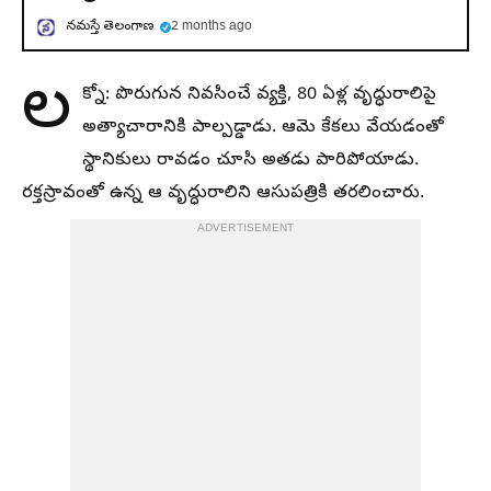
నమస్తే తెలంగాణ
2 months ago
ల
క్నో: పొరుగున నివసించే వ్యక్తి, 80 ఏళ్ల వృద్ధురాలిపై
అత్యాచారానికి పాల్పడ్డాడు. ఆమె కేకలు వేయడంతో
స్థానికులు రావడం చూసి అతడు పారిపోయాడు.
రక్తస్రావంతో ఉన్న ఆ వృద్ధురాలిని ఆసుపత్రికి తరలించారు.
ADVERTISEMENT