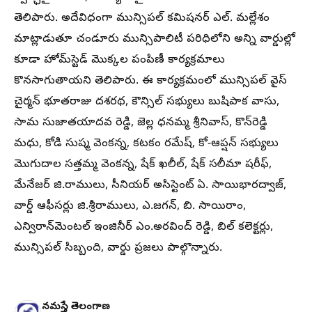
తెలిపారు. అదేవిధంగా మున్సిపల్ కమిషనర్ ఎల్. మల్లేశం
మాట్లాడుతూ చండూరు మున్సిపాలిటీ పరిధిలోని అన్ని వార్డుల్లో
కూడా హోమ్‌స్టెడ్ మొక్కల పంపిణీ కార్యక్రమాలు
కొనసాగుతాయని తెలిపారు. ఈ కార్యక్రమంలో మున్సిపల్ వైస్
చైర్మన్ భూతరాజు దశరథ, కౌన్సిల్ సభ్యులు బుషిపాక వాసు,
సామ సుజాతయాదవ రెడ్డి, జెల్ల ధనమ్మ శ్రీనివాస్, కొన్‌రెడ్డి
మధు, కోడి సుష్మ వెంకన్న, కటకం రమేష్, కో-ఆప్షన్ సభ్యులు
మొగుదాల సత్తమ్మ వెంకన్న, షేక్ ఖలీల్, షేక్ సలీమా షరీఫ్,
మేనేజర్ జి.రాములు, సీనియర్ అసిస్టెంట్ ఏ. సాయిభారద్వాజ్,
వార్డ్ ఆఫీసర్లు జి.శ్రీరాములు, ఎ.జగన్, బి. సాయిరాం,
ఎన్విరాన్‌మెంటల్ ఇంజినీర్ ఎం.అరవింద్ రెడ్డి, బిల్ కలెక్టర్లు,
మున్సిపల్ సిబ్బంది, వార్డు ప్రజలు పాల్గొన్నారు.
నమస్తే తెలంగాణ