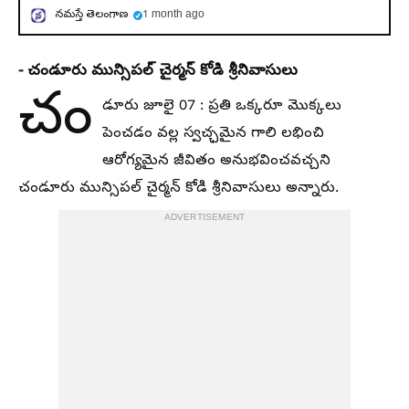
నమస్తే తెలంగాణ
1 month ago
- చండూరు మున్సిపల్ చైర్మన్ కోడి శ్రీనివాసులు
చం
డూరు జూలై 07 : ప్రతి ఒక్కరూ మొక్కలు
పెంచడం వల్ల స్వచ్ఛమైన గాలి లభించి
ఆరోగ్యమైన జీవితం అనుభవించవచ్చని
చండూరు మున్సిపల్ చైర్మన్ కోడి శ్రీనివాసులు అన్నారు.
ADVERTISEMENT