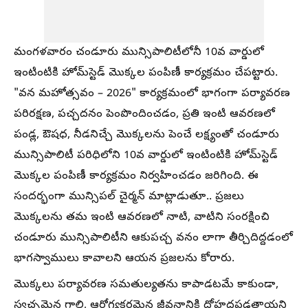
మంగళవారం చండూరు మున్సిపాలిటీలోనీ 10వ వార్డులో
ఇంటింటికి హోమ్‌స్టెడ్ మొక్కల పంపిణీ కార్యక్రమం చేపట్టారు.
"వన మహోత్సవం – 2026" కార్యక్రమంలో భాగంగా పర్యావరణ
పరిరక్షణ, పచ్చదనం పెంపొందించడం, ప్రతి ఇంటి ఆవరణలో
పండ్ల, ఔషధ, నీడనిచ్చే మొక్కలను పెంచే లక్ష్యంతో చండూరు
మున్సిపాలిటీ పరిధిలోని 10వ వార్డులో ఇంటింటికి హోమ్‌స్టెడ్
మొక్కల పంపిణీ కార్యక్రమం నిర్వహించడం జరిగింది. ఈ
సందర్భంగా మున్సిపల్ చైర్మన్ మాట్లాడుతూ.. ప్రజలు
మొక్కలను తమ ఇంటి ఆవరణలో నాటి, వాటిని సంరక్షించి
చండూరు మున్సిపాలిటీని ఆకుపచ్చ వనం లాగా తీర్చిదిద్దడంలో
భాగస్వాములు కావాలని ఆయన ప్రజలను కోరారు.
మొక్కలు పర్యావరణ సమతుల్యతను కాపాడటమే కాకుండా,
స్వచ్ఛమైన గాలి, ఆరోగ్యకరమైన జీవనానికి దోహదపడతాయని