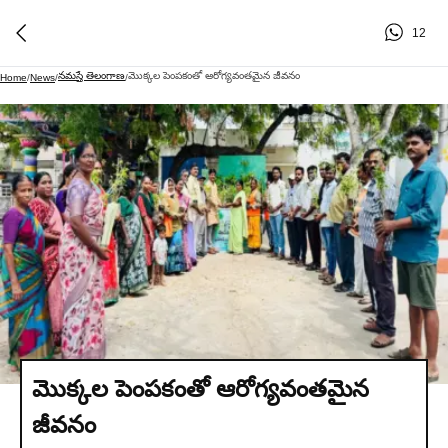
12
నమస్తే తెలంగాణ
మొక్కల పెంపకంతో ఆరోగ్యవంతమైన జీవనం
Home
/
News
/
/
మొక్కల పెంపకంతో ఆరోగ్యవంతమైన
జీవనం