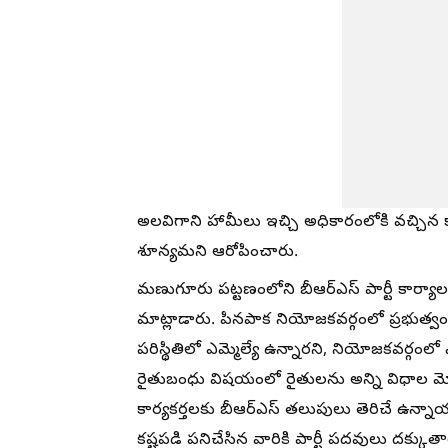
అలవిగాని హామీలు ఇచ్చి అధికారంలోకి వచ్చిన కాంగ్ర
శూన్యమని ఆరోపించారు.
మణుగూరు పట్టణంలోని బీఆర్‌ఎస్‌ పార్టీ కార
మాట్లాడారు. పినపాక నియోజకవర్గంలో ప్రభుత్వ
పరిస్థితిలో ఎమ్మెల్యే ఉన్నారని, నియోజకవర్గంలో
రైతుబంధు విషయంలో రైతులను అన్ని విధాల మోసం
కార్యకర్తలకు బీఆర్‌ఎస్‌ తలుపులు తెరిచే ఉన్నాయ
కష్టపడి పనిచేసిన వారికి పార్టీ పదవులు దక్కుతా