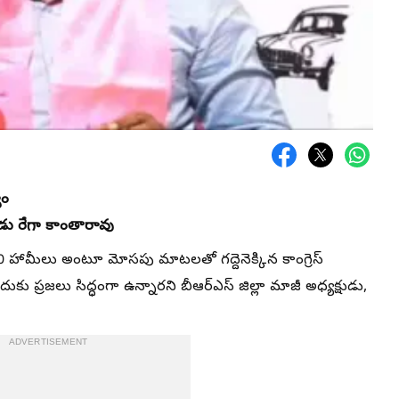
యం
ుడు రేగా కాంతారావు
0 హామీలు అంటూ మోసపు మాటలతో గద్దెనెక్కిన కాంగ్రెస్‌
ేందుకు ప్రజలు సిద్ధంగా ఉన్నారని బీఆర్‌ఎస్‌ జిల్లా మాజీ అధ్యక్షుడు,
ADVERTISEMENT