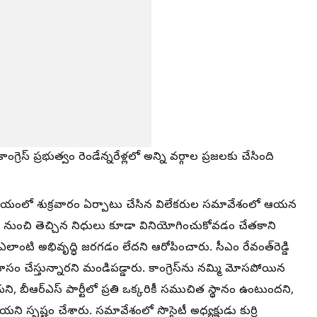
ెస్‌ ప్రభుత్వం రెండేన్నరేళ్లలో అన్ని వర్గాల ప్రజలకు చేసింది
్యాలయంలో శుక్రవారం ఏర్పాటు చేసిన విలేకరుల సమావేశంలో ఆయన
ం నుంచి తెచ్చిన నిధులు కూడా వినియోగించుకోవడం చేతకాని
 ఎలాంటి అభివృద్ధి జరగడం లేదని ఆరోపించారు. సీఎం రేవంత్‌రెడ్డి
 చేస్తున్నారని మండిపడ్డారు. కాంగ్రెస్‌ను నమ్మి మోసపోయిన
ని, బీఆర్‌ఎస్‌ పార్టీలో ప్రతి ఒక్కరికీ సముచిత స్థానం ఉంటుందని,
యని స్పష్టం చేశారు. సమావేశంలో సొసైటీ అధ్యక్షుడు కుర్రి