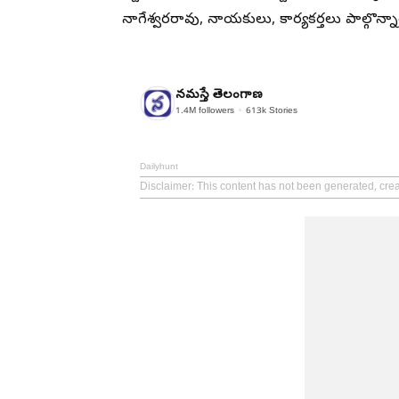
నాగేశ్వరరావు, నాయకులు, కార్యకర్తలు పాల్గొన్నా
నమస్తే తెలంగాణ
1.4M
followers
613k
Stories
Dailyhunt
Disclaimer
: This content has not been generated, cr