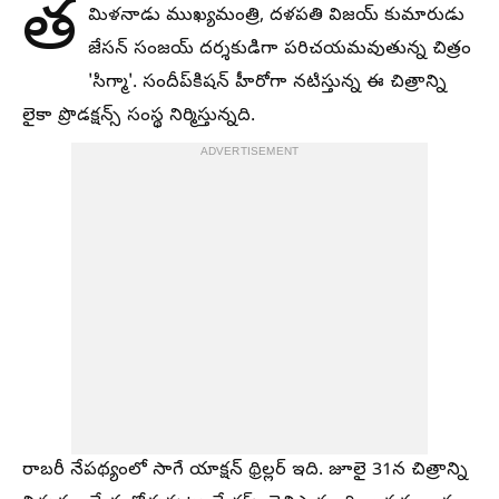
త
మిళనాడు ముఖ్యమంత్రి, దళపతి విజయ్‌ కుమారుడు
జేసన్‌ సంజయ్‌ దర్శకుడిగా పరిచయమవుతున్న చిత్రం
'సిగ్మా'. సందీప్‌కిషన్‌ హీరోగా నటిస్తున్న ఈ చిత్రాన్ని
లైకా ప్రొడక్షన్స్‌ సంస్థ నిర్మిస్తున్నది.
ADVERTISEMENT
రాబరీ నేపథ్యంలో సాగే యాక్షన్‌ థ్రిల్లర్‌ ఇది. జూలై 31న చిత్రాన్ని