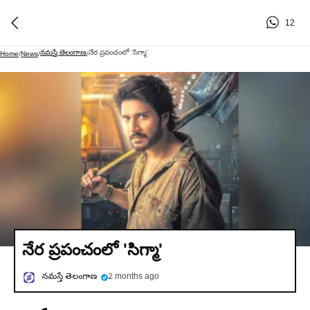
12
నమస్తే తెలంగాణ
నేర ప్రపంచంలో 'సిగ్మా'
Home
/
News
/
/
నేర ప్రపంచంలో 'సిగ్మా'
నమస్తే తెలంగాణ
2 months ago