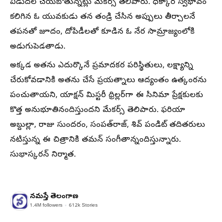
విడుదల చేయబోతున్నట్లు మేకర్స్‌ తెలిపారు. ధిక్కార స్వభావం
కలిగిన ఓ యువకుడు తన తండ్రి చేసిన అప్పులు తీర్చాలనే
తపనతో జూదం, దోపిడీలతో కూడిన ఓ నేర సామ్రాజ్యంలోకి
అడుగుపెడతాడు.
అక్కడ అతను ఎదుర్కొనే ప్రమాదకర పరిస్థితులు, లక్ష్యాన్ని
చేరుకోవడానికి అతను చేసే ప్రయత్నాలు ఆద్యంతం ఉత్కంఠను
పంచుతాయని, యాక్షన్‌ మిస్టరీ థ్రిల్లర్‌గా ఈ సినిమా ప్రేక్షకులకు
కొత్త అనుభూతినందిస్తుందని మేకర్స్‌ తెలిపారు. ఫరియా
అబ్దుల్లా, రాజు సుందరం, సంపత్‌రాజ్‌, శివ్‌ పండిట్‌ తదితరులు
నటిస్తున్న ఈ చిత్రానికి తమన్‌ సంగీతాన్నందిస్తున్నారు.
సుభాస్కరన్‌ నిర్మాత.
నమస్తే తెలంగాణ
1.4M
followers
612k
Stories