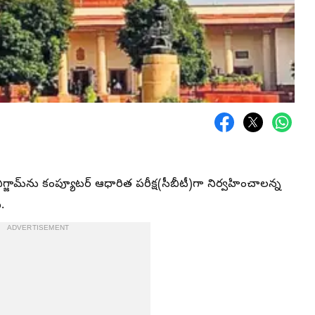
ఎగ్జామ్‌ను కంప్యూటర్‌ ఆధారిత పరీక్ష(సీబీటీ)గా నిర్వహించాలన్న
.
ADVERTISEMENT