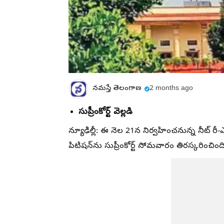
నమస్తే తెలంగాణ
2 months ago
సుప్రీంకోర్ట్‌ వెల్లడి
న్యూఢిల్లీ: ఈ నెల 21న నిర్వహించనున్న నీట్‌ రీ-
పిటిషన్‌ను సుప్రీంకోర్ట్‌ సోమవారం తిరస్కరించింది