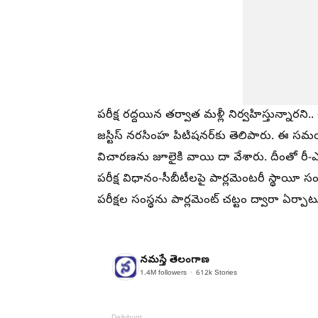
పరీక్ష రద్దయిన తర్వాత మళ్లీ నిర్వహిస్తున్నారని
జస్టిస్‌ నరసింహ పిటిషనర్‌కు తెలిపారు. ఈ సమ
విచారణను జూలైకి వాయి దా వేశారు. దీంతో రీ-ఎగ్జ
పరీక్ష విధానం-సీబీటీలపై పార్లమెంటరీ స్థాయీ 
పరీక్షల సంస్థను పార్లమెంట్‌ చట్టం ద్వారా ఏర్పాటు
నమస్తే తెలంగాణ
1.4M
followers
612k
Stories
Dailyhunt