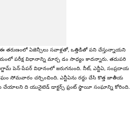
.. ఈ తరుణంలో ఏజెన్సీలు సవాళ్లతో, ఒత్తిడితో పని చేస్తున్నాయని
యంలో పరీక్ష విధానాన్ని మార్చ డం సాధ్యం కాదన్నారు. తదుపరి
ామ్‌ పెన్‌-పేపర్‌ విధానంలో జరుగనుంది. నీట్‌, ఎన్టీఏ, సంప్రదాయ
సంఘం సోమవారం చర్చించింది. ఎన్టీఏను రద్దు చేసి కొత్త జాతీయ
 చేయాలని ది యునైటెడ్‌ డాక్టర్స్‌ ఫ్రంట్‌ స్థాయీ సంఘాన్ని కోరింది.