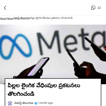
12
నమస్తే తెలంగాణ
పిల్లల లైంగిక వేధింపుల ప్రకటనలు తొలగించండి
Home
/
News
/
/
పిల్లల లైంగిక వేధింపుల ప్రకటనలు
తొలగించండి
నమస్తే తెలంగాణ
1 month ago