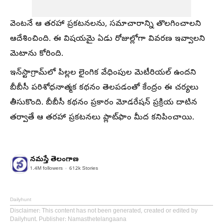
వెంటనే ఆ తరహా ప్రకటనలను, సమాచారాన్ని తొలగించాలని
ఆదేశించింది. ఈ విషయమై ఏడు రోజుల్లోగా వివరణ ఇవ్వాలని
మెటాను కోరింది.
ఇన్‌స్టాగ్రామ్‌లో పిల్లల లైంగిక వేధింపుల మెటీరియల్‌ ఉందని
బీబీసీ పరిశోధనాత్మక కథనం తెలపడంతో కేంద్రం ఈ చర్యలు
తీసుకొంది. బీబీసీ కథనం ప్రకారం మోడరేషన్‌ ప్రక్రియ దాటిన
తర్వాతే ఆ తరహా ప్రకటనలు ప్లాట్‌ఫాం మీద కనిపించాయి.
నమస్తే తెలంగాణ
1.4M
followers
612k
Stories
Dailyhunt
Disclaimer
: This content has not been generated, created or edited by
Dailyhunt. Publisher: Namasthetelangaana