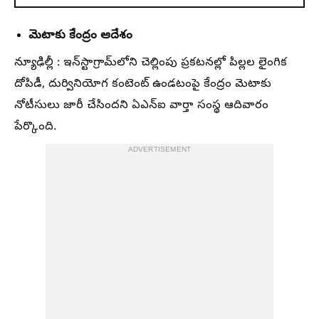
మెటాకు కేంద్రం ఆదేశం
న్యూఢిల్లీ : ఇన్‌స్టాగ్రామ్‌లోని చెల్లింపు ప్రకటనల్లో పిల్లల లైంగిక
దోపిడీ, దుర్వినియోగ కంటెంట్‌ ఉండటంపై కేంద్రం మెటాకు
నోటీసులు జారీ చేసిందని ఏఎన్‌ఐ వార్తా సంస్థ ఆదివారం
పేర్కొంది.
ADVERTISEMENT