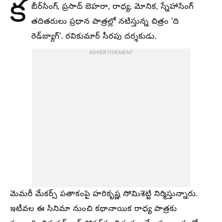
క
బీర్‌సింగ్‌, ప్రసాద్‌ బెహరా, రాధ్య, మోనిక, స్నేహాసింగ్‌
తదితరులు ప్రధాన పాత్రల్లో నటిస్తున్న చిత్రం 'ది
రెడ్‌బ్యాగ్‌'. రవికుమార్‌ సీరపు దర్శకుడు.
ADVERTISEMENT
మెమరీ మేకర్స్‌ పతాకంపై హరికృష్ణ సోమిశెట్టి నిర్మిస్తున్నారు.
ఇటీవల ఈ సినిమా నుంచి కథానాయిక రాధ్య పాత్రకు