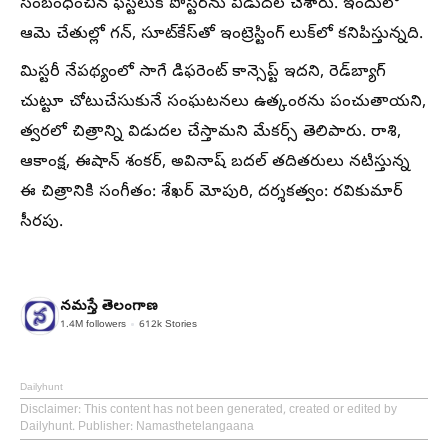
సంబంధించిన ఫస్ట్‌లుక్‌ పోస్టర్‌ను విడుదల చేశారు. ఇందులో
ఆమె చేతుల్లో గన్‌, సూట్‌కేస్‌తో ఇంట్రెస్టింగ్‌ లుక్‌లో కనిపిస్తున్నది.
మిస్టరీ నేపథ్యంలో సాగే డిఫరెంట్‌ కాన్సెప్ట్‌ ఇదని, రెడ్‌బ్యాగ్‌
చుట్టూ చోటుచేసుకునే సంఘటనలు ఉత్కంఠను పంచుతాయని,
త్వరలో చిత్రాన్ని విడుదల చేస్తామని మేకర్స్‌ తెలిపారు. రాశి,
ఆకాంక్ష, ఈషాన్‌ శంకర్‌, అవినాష్‌ బదల్‌ తదితరులు నటిస్తున్న
ఈ చిత్రానికి సంగీతం: శేఖర్‌ మోపురి, దర్శకత్వం: రవికుమార్‌
సీరపు.
నమస్తే తెలంగాణ
1.4M
followers
612k
Stories
Dailyhunt
Disclaimer
: This content has not been generated, created or edited by
Dailyhunt. Publisher: Namasthetelangaana