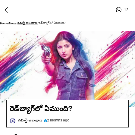
12
నమస్తే తెలంగాణ
రెడ్‌బ్యాగ్‌లో ఏముంది?
Home
/
News
/
/
రెడ్‌బ్యాగ్‌లో ఏముంది?
నమస్తే తెలంగాణ
2 months ago