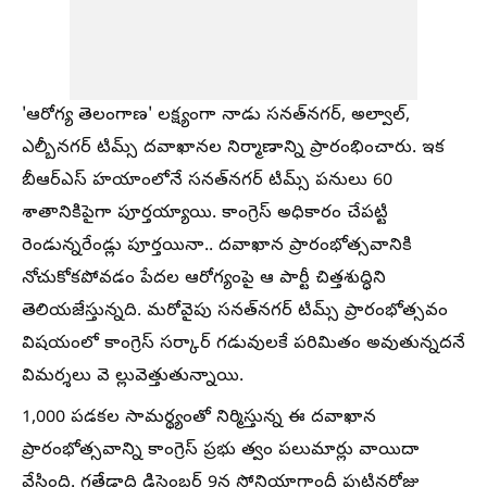
'ఆరోగ్య తెలంగాణ' లక్ష్యంగా నాడు సనత్‌నగర్‌, అల్వాల్‌,
ఎల్బీనగర్‌ టిమ్స్‌ దవాఖానల నిర్మాణాన్ని ప్రారంభించారు. ఇక
బీఆర్‌ఎస్‌ హయాంలోనే సనత్‌నగర్‌ టిమ్స్‌ పనులు 60
శాతానికిపైగా పూర్తయ్యాయి. కాంగ్రెస్‌ అధికారం చేపట్టి
రెండున్నరేండ్లు పూర్తయినా.. దవాఖాన ప్రారంభోత్సవానికి
నోచుకోకపోవడం పేదల ఆరోగ్యంపై ఆ పార్టీ చిత్తశుద్ధిని
తెలియజేస్తున్నది. మరోవైపు సనత్‌నగర్‌ టిమ్స్‌ ప్రారంభోత్సవం
విషయంలో కాంగ్రెస్‌ సర్కార్‌ గడువులకే పరిమితం అవుతున్నదనే
విమర్శలు వె ల్లువెత్తుతున్నాయి.
1,000 పడకల సామర్థ్యంతో నిర్మిస్తున్న ఈ దవాఖాన
ప్రారంభోత్సవాన్ని కాంగ్రెస్‌ ప్రభు త్వం పలుమార్లు వాయిదా
వేసింది. గతేడాది డిసెంబర్‌ 9న సోనియాగాంధీ పుట్టినరోజు