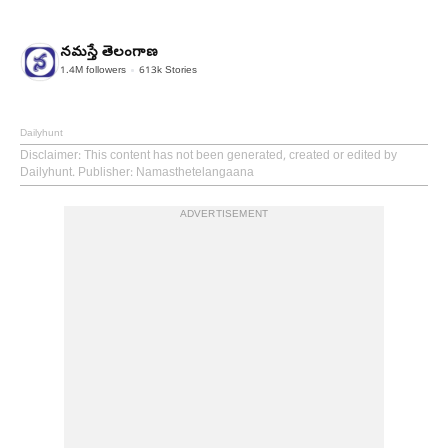
నమస్తే తెలంగాణ
1.4M
followers
613k
Stories
Dailyhunt
Disclaimer
: This content has not been generated, created or edited by
Dailyhunt. Publisher: Namasthetelangaana
ADVERTISEMENT