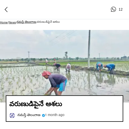
12
నమస్తే తెలంగాణ
వరుణుడిపైనే ఆశలు
Home
/
News
/
/
వరుణుడిపైనే ఆశలు
నమస్తే తెలంగాణ
1 month ago