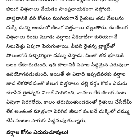
యాసంగి సీజన్‌ ముగియగానే తమ వ్యవసాయ భూముల్లో
జీలుగ విత్తనాలు వేయడం సాంప్రదాయకంగా వస్తోంది.
వాస్తవానికి వరి కోతలు ముగియగానే రైతులు తమ నేలలను
దుక్కి దున్ని అందులో జీలుగ విత్తనాలు చల్లుతారు. ఈ జీలుగ
విత్తనాలు రెండు మూడు వర్షాలు ఏకధాటిగా కురియగానే
నిలువెత్తు ఏపుగా పెరుగుతాయి. వీటిని రైతన్న ట్రాక్టర్‌తో
పొలంలోనే పచ్చిరొట్టగా దమ్ము చేస్తాడు. దీంతో తన భూమికి
బలం చేకూరుతుంది. ఇది పొలానికి సహజ సిద్ధమైన ఎరువులా
ఉపయోగపడుతుంది. అయితే ఈ ఏడాది ఇప్పటివరకు వర్షాల
జాడ లేకపోవడంతో జీలుగ విత్తనాలు చల్లి వర్షం కోసం ఎదురు
చూసిన రైతన్నకు నిరాశే మిగిలింది. వానలు లేక జీలుగ పంట
ఏపుగా పెరగలేదు. కాలం తరుముతుండడంతో రైతులు చేసేదేమీ
లేక అంతంత మాత్రంగా పెరిగిన జీలుగ పంటనే దుక్కిలో దమ్ము
చేసి పంటల సాగుకు సిద్ధమవుతున్నారు.
వర్షాల కోసం ఎదురుచూపులు!