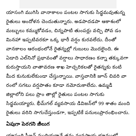
యాసంగి ముగిసి వానాకాలం పంటల సాగుకు సిద్ధమవుతున్న
రైతులు ఆందోళన చెందుతున్నారు. అడపాదడపా ఆకాశంలో
మబ్బులు కమ్ముకోవడం, చిన్నపాటి తుంపర్లు వచ్చి పోవ డం
మినహా ఇప్పటివరకూ ఒక్క భారీ వర్షం కురవలేదు. దీంతో
వానకాలం ఆరంభంలోనే రైతన్నల్లో గుబులు మొదలైంది. ఈ
ఏడాది ఎల్‌నినో ప్రభావంతో వర్షాలు సాధారణం కన్నా తక్కువగా
కురుస్తాయని వాతావరణ శాఖ హెచ్చరికలతో రైతన్నకు కంటి
మీద కునుకులేకుండా చేస్తున్నాయి. వాస్తవానికి జూన్‌ చివరి వా
రంలో సగటు వర్షపాతం కూడా నమోదుకాలేదు. ఉమ్మడి
జిల్లాలోని పలు ప్రాం తాల్లో రైతులు పంటల సాగుకు
సిద్ధమయ్యారు. భీమ్‌గల్‌ వ్యవసాయ డివిజన్‌లో 99 శాతం మంది
రైతులు వరిని సాగుచేస్తుండగా, ఇప్పటికే పనులుప్రారంభించారు.
ఏపుగా పెరగని జీలుగ