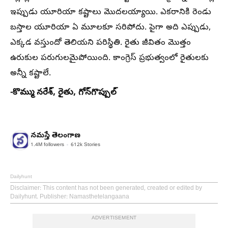
ఇప్పుడు యూరియా కష్టాలు మొదలయ్యాయి. ఎకరానికి రెండు
బస్తాల యూరియా ఏ మూలకూ సరిపోదు. పైగా అది ఎప్పుడు,
ఎక్కడ వస్తుందో తెలియని పరిస్థితి. రైతు జీవితం మొత్తం
ఉరుకుల పరుగులమైపోయింది. కాంగ్రెస్‌ ప్రభుత్వంలో రైతులకు
అన్నీ కష్టాలే.
-కొమ్ము నరేశ్‌, రైతు, గోన్‌గొప్పుల్‌
నమస్తే తెలంగాణ
1.4M
followers
612k
Stories
Dailyhunt
Disclaimer
: This content has not been generated, created or edited by
Dailyhunt. Publisher: Namasthetelangaana
ADVERTISEMENT