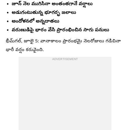
జూన్‌ నెల ముగిసినా అంతంతగానే వర్షాలు
అడుగంటుతున్న భూగర్భ జలాలు
ఆందోళనలో అన్నదాతలు
వరుణుడిపై భారం వేసి ప్రారంభించిన సాగు పనులు
భీమ్‌గల్‌, జూలై 5: వానాకాలం ప్రారంభమై నెలరోజులు గడిచినా
భారీ వర్షం కరువైంది.
ADVERTISEMENT