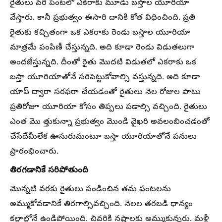
రైతులు వరి పంటలో ఎకరాకు మూడు బస్తాల యూరియా
వేస్తారు. కానీ ప్రభుత్వం ఈసారి దానికి కోత విధించింది. ప్రతి
రైతుకు కచ్చితంగా ఒక ఎకరాకు రెండు బస్తాల యూరియా
మాత్రమే పంపిణీ చేస్తున్నది. అది కూడా రెండు విడుతలుగా
అందజేస్తున్నది. దీంతో రైతు మొదటి విడుతలో ఎకరాకు ఒక
బస్తా యూరియాతోనే సరిపెట్టుకోవాల్సి వస్తున్నది. అది కూడా
యాప్‌ ద్వారా సరఫరా చేయడంతో రైతులు నెల రోజుల పాటు
ప్రతిరోజూ యూరియా కోసం తిప్పలు పడాల్సి వచ్చింది. రైతులు
ఎంత మొ త్తుకున్నా ప్రభుత్వం మొండి వైఖరి అవలంబించడంతో
చేసేదేమీలేక ఊసురుమంటూ బస్తా యూరియాతోనే పనులు
ప్రారంభించారు.
తిరగడానికే సరిపోతుంది
మొన్నటి వరకు రైతులు పండించిన తమ పంటలను
అమ్ముకోవడానికే తిరగాల్సివచ్చింది. నెలల తరబడి ధాన్యం
కల్లాల్లోనే ఉండిపోయింది. చివరికి నష్టాలకు అమ్ముకున్నరు. మళ్లీ