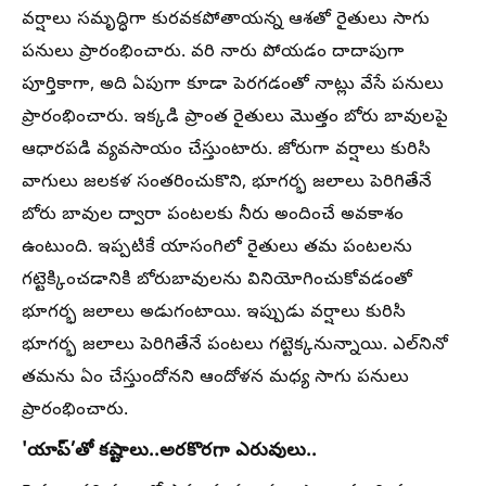
వర్షాలు సమృద్ధిగా కురవకపోతాయన్న ఆశతో రైతులు సాగు
పనులు ప్రారంభించారు. వరి నారు పోయడం దాదాపుగా
పూర్తికాగా, అది ఏపుగా కూడా పెరగడంతో నాట్లు వేసే పనులు
ప్రారంభించారు. ఇక్కడి ప్రాంత రైతులు మొత్తం బోరు బావులపై
ఆధారపడి వ్యవసాయం చేస్తుంటారు. జోరుగా వర్షాలు కురిసి
వాగులు జలకళ సంతరించుకొని, భూగర్భ జలాలు పెరిగితేనే
బోరు బావుల ద్వారా పంటలకు నీరు అందించే అవకాశం
ఉంటుంది. ఇప్పటికే యాసంగిలో రైతులు తమ పంటలను
గట్టెక్కించడానికి బోరుబావులను వినియోగించుకోవడంతో
భూగర్భ జలాలు అడుగంటాయి. ఇప్పుడు వర్షాలు కురిసి
భూగర్భ జలాలు పెరిగితేనే పంటలు గట్టెక్కనున్నాయి. ఎల్‌నినో
తమను ఏం చేస్తుందోనని ఆందోళన మధ్య సాగు పనులు
ప్రారంభించారు.
'యాప్‌’తో కష్టాలు..అరకొరగా ఎరువులు..