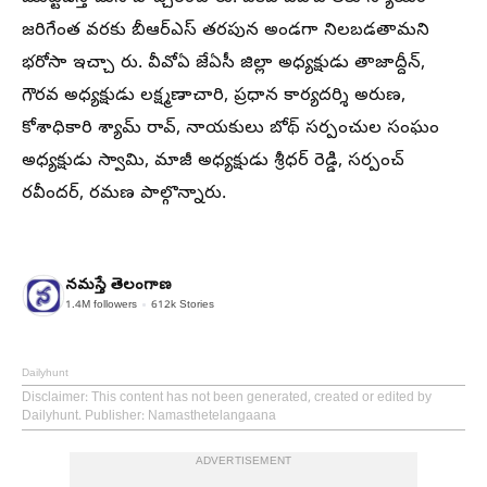
జరిగేంత వరకు బీఆర్‌ఎస్‌ తరపున అండగా నిలబడతామని
భరోసా ఇచ్చా రు. వీవోఏ జేఏసీ జిల్లా అధ్యక్షుడు తాజాద్దీన్‌,
గౌరవ అధ్యక్షుడు లక్ష్మణాచారి, ప్రధాన కార్యదర్శి అరుణ,
కోశాధికారి శ్యామ్‌ రావ్‌, నాయకులు బోథ్‌ సర్పంచుల సంఘం
అధ్యక్షుడు స్వామి, మాజీ అధ్యక్షుడు శ్రీధర్‌ రెడ్డి, సర్పంచ్‌
రవీందర్‌, రమణ పాల్గొన్నారు.
నమస్తే తెలంగాణ
1.4M
followers
612k
Stories
Dailyhunt
Disclaimer
: This content has not been generated, created or edited by
Dailyhunt. Publisher: Namasthetelangaana
ADVERTISEMENT