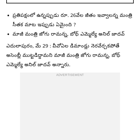
ప్రతిపక్షంలో ఉన్నప్పుడు రూ. 26వేల జీతం ఇవ్వాలన్న మంత్రి
సీతక మాట ఇప్పుడు ఏమైంది ?
మాజీ మంత్రి జోగు రామన్న, బోథ్‌ ఎమ్మెల్యే అనిల్‌ జాదవ్‌
ఎదులాపురం, మే 29 : వీవోఏల డిమాండ్లు నెరవేర్చకపోతే
అసెంబ్లీ ముట్టడిద్దామని మాజీ మంత్రి జోగు రామన్న, బోథ్‌
ఎమ్మెల్యే అనిల్‌ జాదవ్‌ అన్నారు.
ADVERTISEMENT