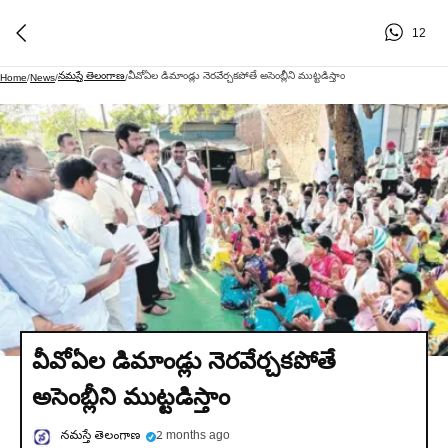
12
నమస్తే తెలంగాణ
వీవోఏల డిమాండ్లు నెరవేర్చకపోతే అసెంబ్లీని ముట్టడిస్తాం
Home
/
News
/
/
వీవోఏల డిమాండ్లు నెరవేర్చకపోతే
అసెంబ్లీని ముట్టడిస్తాం
నమస్తే తెలంగాణ
2 months ago