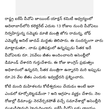
రాష్ట్ర ఐకేపీ వీవోఏ జాయింట్‌ యాక్షన్‌ కమిటీ ఆధ్వర్యంలో
ఆదిలాబాద్‌లోని కలెక్టరేట్‌ ఎదుట 13 రోజుల నుంచి వీవోఏలు
నిర్వహిస్తున్న సమ్మెకు మాజీ మంత్రి జోగు రామన్న, బోథ్‌
ఎమ్మెల్యే అనిల్‌ జాదవ్‌ మద్దతు తెలిపారు. ఈ సందర్భంగా వారు
మాట్లాడుతూ.. నాడు ప్రతిపక్షంలో ఉన్నప్పుడు సీతక ఇదే
వీవోఏలకు రూ. 26వేలు జీతం అందించాలని అసెంబ్లీలో
డిమాండ్‌ చేశారని గుర్తుచేశారు. ఈ రోజు కాంగ్రెస్‌ ప్రభుత్వం
అధికారంలో ఉన్నదని, సీతక మంత్రిగా ఉన్నారని మరి ఇప్పుడు
రూ.26 వేల జీతం ఎందుకు ఇవ్వట్లేదని ప్రశ్నించారు.
కోటి మంది మహిళలను కోటీశ్వరులు చేయడం అంటే ఇలా
ఎండలో కూర్చోబెట్టడమేనా ? అని ఆగ్రహం వ్యక్తం చేశారు. నెల
రోజుల్లో డిమాండ్లు నెరవేర్చకపోతే వచ్చే సమావేశాల్లో అసెంబ్లీని
ముట్టడిస్తామని హెచ్చరించారు. ఐకేపీ వీవోఏ లకు న్యాయం