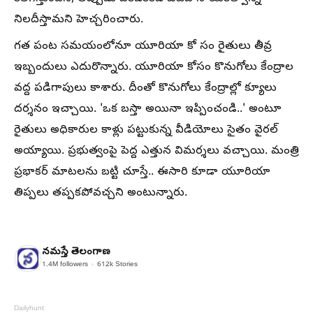
నిలదీస్తామని హెచ్చరించారు.
గత పంట సమయంలోనూ యూరియా కో సం రైతులు తీవ్ర
ఇబ్బందులు ఎదురొన్నారు. యూరియా కోసం కొనుగోలు కేంద్రాల
వద్ద పడిగాపులు కాశారు. దీంతో కొనుగోలు కేంద్రాల్లో క్యూలు
దర్శనం ఇచ్చాయి. 'ఒక బస్తా అయినా ఇప్పించండి..' అంటూ
రైతులు అధికారుల కాళ్లు పట్టుకున్న వీడియోలు సైతం వైరల్‌
అయ్యాయి. ప్రభుత్వంపై పెద్ద ఎత్తున విమర్శలు వచ్చాయి. మంత్రి
ప్రభాకర్‌ మాటలను బట్టి చూస్తే.. ఈసారి కూడా యూరియా
తిప్పలు తప్పకపోవచ్చని అంటున్నారు.
నమస్తే తెలంగాణ
1.4M
followers
612k
Stories
Dailyhunt