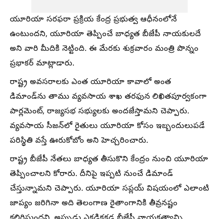
యూరియా సరఫరా ప్రక్రియ కేంద్ర ప్రభుత్వ ఆధీనంలోనే
ఉంటుందని, యూరియా తెప్పించే బాధ్యత బీజేపీ నాయకులదే
అని వారి మీదికి నెట్టింది. ఈ మేరకు శుక్రవారం మంత్రి పొన్నం
ప్రభాకర్‌ మాట్లాడారు.
రాష్ట్ర అవసరాలకు ఎంత యూరియా కావాలో అంత
డిమాండ్‌ను తాము వ్యవసాయ శాఖ తరఫున లిఖితపూర్వకంగా
పార్లమెంట్‌, రాజ్యసభ సభ్యులకు అందజేస్తామని చెప్పారు.
వ్యవసాయ సీజన్‌లో రైతులు యూరియా కోసం ఇబ్బందులుపడే
పరిస్థితి వస్తే ఊరుకోబోం అని హెచ్చరించారు.
రాష్ట్ర బీజేపీ నేతలు బాధ్యత తీసుకొని కేంద్రం నుంచి యూరియా
తెప్పించాలని కోరారు. దీనిపై ఇప్పటి నుంచే డిమాండ్‌
చేస్తున్నామని చెప్పారు. యూరియా సప్లయ్‌ విషయంలో ఎలాంటి
జాప్యం జరిగినా అది తెలంగాణ రైతాంగానికి తీవ్రనష్టం
కలిగిస్తుందని, అప్పుడు ఎకడికకడ బీజేపీ నాయకత్వాన్ని