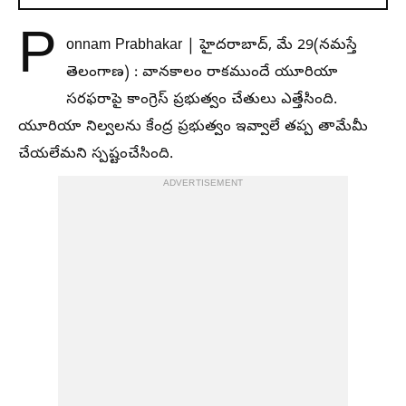
P
onnam Prabhakar | హైదరాబాద్‌, మే 29(నమస్తే
తెలంగాణ) : వానకాలం రాకముందే యూరియా
సరఫరాపై కాంగ్రెస్‌ ప్రభుత్వం చేతులు ఎత్తేసింది.
యూరియా నిల్వలను కేంద్ర ప్రభుత్వం ఇవ్వాలే తప్ప తామేమీ
చేయలేమని స్పష్టంచేసింది.
ADVERTISEMENT