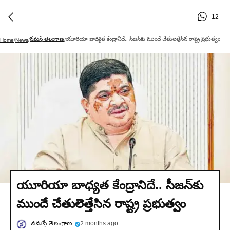
12
నమస్తే తెలంగాణ
యూరియా బాధ్యత కేంద్రానిదే.. సీజన్‌కు ముందే చేతులెత్తేసిన రాష్ట్ర ప్రభుత్వం
Home
/
News
/
/
యూరియా బాధ్యత కేంద్రానిదే.. సీజన్‌కు
ముందే చేతులెత్తేసిన రాష్ట్ర ప్రభుత్వం
నమస్తే తెలంగాణ
2 months ago