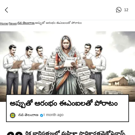
12
నవ తెలంగాణ
అప్పుతో ఆరంభం ఈఎంఐలతో పోరాటం
Home
/
News
/
/
అప్పుతో ఆరంభం ఈఎంఐలతో పోరాటం
నవ తెలంగాణ
1 month ago
ర్థిక బానిసత్వంలో మహిళా సాధికారత
మైక్రోఫైనాన్స్