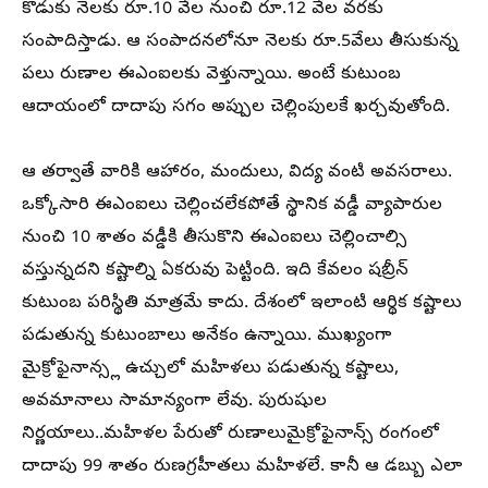
కొడుకు నెలకు రూ.10 వేల నుంచి రూ.12 వేల వరకు
సంపాదిస్తాడు. ఆ సంపాదనలోనూ నెలకు రూ.5వేలు తీసుకున్న
పలు రుణాల ఈఎంఐలకు వెళ్తున్నాయి. అంటే కుటుంబ
ఆదాయంలో దాదాపు సగం అప్పుల చెల్లింపులకే ఖర్చవుతోంది.
ఆ తర్వాతే వారికి ఆహారం, మందులు, విద్య వంటి అవసరాలు.
ఒక్కోసారి ఈఎంఐలు చెల్లించలేకపోతే స్థానిక వడ్డీ వ్యాపారుల
నుంచి 10 శాతం వడ్డీకి తీసుకొని ఈఎంఐలు చెల్లించాల్సి
వస్తున్నదని కష్టాల్ని ఏకరువు పెట్టింది. ఇది కేవలం షబ్రీన్
కుటుంబ పరిస్థితి మాత్రమే కాదు. దేశంలో ఇలాంటి ఆర్థిక కష్టాలు
పడుతున్న కుటుంబాలు అనేకం ఉన్నాయి. ముఖ్యంగా
మైక్రోఫైనాన్స్ల ఉచ్చులో మహిళలు పడుతున్న కష్టాలు,
అవమానాలు సామాన్యంగా లేవు. పురుషుల
నిర్ణయాలు..మహిళల పేరుతో రుణాలుమైక్రోఫైనాన్స్ రంగంలో
దాదాపు 99 శాతం రుణగ్రహీతలు మహిళలే. కానీ ఆ డబ్బు ఎలా