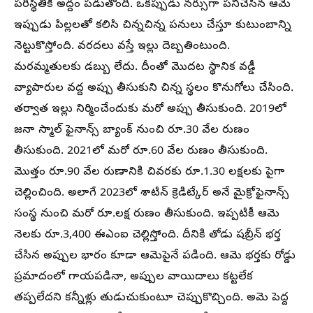
పరిస్థితికి అద్దం పడుతోంది. ఒకప్పుడు నర్సుగా పనిచేసిన ఆమె
ఇప్పుడు పిల్లలతో కలిసి చిన్నచిన్న పనులు చేస్తూ కుటుంబాన్ని
నెట్టుకొస్తోంది. వరదలు వస్తే ఇల్లు దెబ్బతింటుంది.
మరమ్మతులకు డబ్బు లేదు. దీంతో మొదట స్థానిక వడ్డీ
వ్యాపారుల వద్ద అప్పు తీసుకుని చిన్న స్థలం కొనుగోలు చేసింది.
తర్వాత ఇల్లు నిర్మించేందుకు మరో అప్పు తీసుకుంది. 2019లో
జనా స్మాల్ ఫైనాన్స్ బ్యాంక్ నుంచి రూ.30 వేల రుణం
తీసుకుంది. 2021లో మరో రూ.60 వేల రుణం తీసుకుంది.
మొత్తం రూ.90 వేల రుణానికి చివరకు రూ.1.30 లక్షలకు పైగా
చెల్లించింది. అలాగే 2023లో శాటిన్ క్రెడిట్కేర్ అనే మైక్రోఫైనాన్స్
సంస్థ నుంచి మరో రూ.లక్ష రుణం తీసుకుంది. ఇప్పటికీ ఆమె
నెలకు రూ.3,400 ఈఎంఐ చెల్లిస్తోంది. దీనికి తోడు షబ్రీన్ భర్త
చేసిన అప్పుల భారం కూడా ఆమెపైనే పడింది. ఆమె భర్తకు రోడ్డు
ప్రమాదంలో గాయపడినా, అప్పుల వాయిదాలు కట్టలేక
తప్పలేదని కన్నీళ్లు తుడుచుకుంటూ చెప్పుకొచ్చింది. అమె పెద్ద