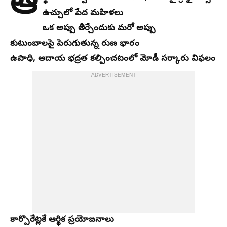
ఆ
ఉచ్చులో పేద మహిళలు
ఒక అప్పు తీర్చేందుకు మరో అప్పు
కుటుంబాలపై పెరుగుతున్న రుణ భారం
ఉపాధి, ఆదాయ భద్రత కల్పించటంలో మోడీ సర్కారు విఫలం
ADVERTISEMENT
కార్పొరేట్లకే ఆర్థిక ప్రయోజనాలు