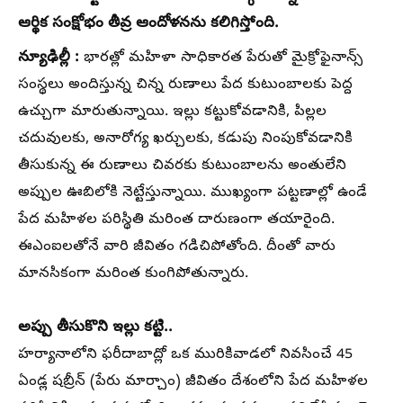
ఆర్థిక సంక్షోభం తీవ్ర ఆందోళనను కలిగిస్తోంది.
న్యూఢిల్లీ :
భారత్లో మహిళా సాధికారత పేరుతో మైక్రోఫైనాన్స్
సంస్థలు అందిస్తున్న చిన్న రుణాలు పేద కుటుంబాలకు పెద్ద
ఉచ్చుగా మారుతున్నాయి. ఇల్లు కట్టుకోవడానికి, పిల్లల
చదువులకు, అనారోగ్య ఖర్చులకు, కడుపు నింపుకోవడానికి
తీసుకున్న ఈ రుణాలు చివరకు కుటుంబాలను అంతులేని
అప్పుల ఊబిలోకి నెట్టేస్తున్నాయి. ముఖ్యంగా పట్టణాల్లో ఉండే
పేద మహిళల పరిస్థితి మరింత దారుణంగా తయారైంది.
ఈఎంఐలతోనే వారి జీవితం గడిచిపోతోంది. దీంతో వారు
మానసికంగా మరింత కుంగిపోతున్నారు.
అప్పు తీసుకొని ఇల్లు కట్టి..
హర్యానాలోని ఫరీదాబాద్లో ఒక మురికివాడలో నివసించే 45
ఏండ్ల షబ్రీన్ (పేరు మార్చాం) జీవితం దేశంలోని పేద మహిళల