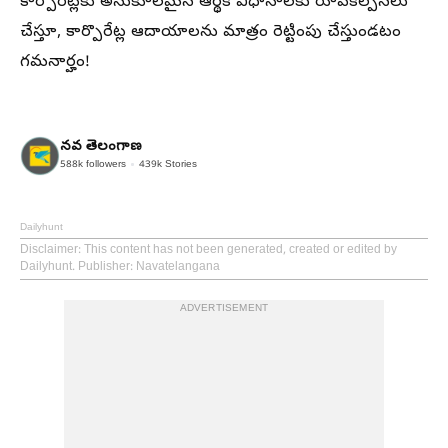
కార్పొరేట్లకు అనుకూలమైన ఆర్థిక విధానాలకు రూపకల్పనలు
చేస్తూ, కార్పొరేట్ల ఆదాయాలను మాత్రం రెట్టింపు చేస్తుండటం
గమనార్హం!
నవ తెలంగాణ
588k
followers
439k
Stories
Dailyhunt
Disclaimer
: This content has not been generated, created or edited by
Dailyhunt. Publisher: Navatelangana
ADVERTISEMENT