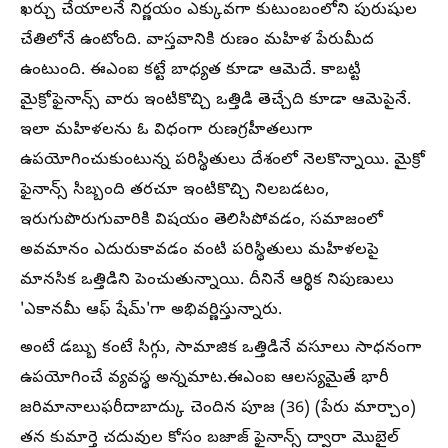
ఖర్చు చేయాలనే నిర్ణయం ఎక్కువగా కుటుంబంలోని పురుషుల
చేతిలోనే ఉంటోంది. వాస్తవానికి రుణం మహిళ పేరుమీద
ఉంటుంది. ఈఎంఐ కట్టే బాధ్యత కూడా ఆమెదే. కాబట్టి
మైక్రోఫైనాన్స్ వారు ఇంటికొచ్చి ఒత్తిడి తెచ్చేది కూడా ఆమెపైనే.
ఇలా మహిళలను ఓ విధంగా రుణగ్రహీతలుగా
ఉపయోగించుకుంటున్న పరిస్థితులు దేశంలో నెలకొన్నాయి. మైక్రో
ఫైనాన్స్ సిబ్బంది తరచూ ఇంటికొచ్చి నిలబడటం,
ఇరుగుపొరుగువారికి విషయం తెలిసిపోవడం, సమాజంలో
అవమానం ఎదురుకావడం వంటి పరిస్థితులు మహిళలపై
మానసిక ఒత్తిడిని పెంచుతున్నాయి. దీనినే ఆర్థిక నిపుణులు
'ఎకానమీ ఆఫ్ షేమ్'గా అభివర్ణిస్తున్నారు.
అంటే డబ్బు కంటే సిగ్గు, సామాజిక ఒత్తిడినే వసూలు సాధనంగా
ఉపయోగించే వ్యవస్థ అన్నమాట.ఈఎంఐ ఆలస్యమైతే భారీ
జరిమానాలుఫరీదాబాద్కు చెందిన పూజ (36) (పేరు మార్చాం)
తన కుమార్తె చదువుల కోసం బజాజ్ ఫైనాన్స్ ద్వారా మొబైల్