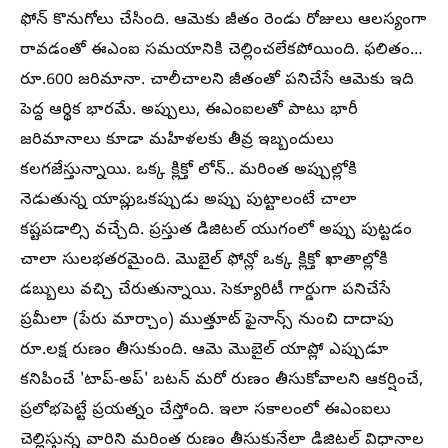
ఫోన్ కొనుగోలు చేసింది. ఆమెకు జీతం రెండు రోజులు ఆలస్యంగా
రావడంతో ఈఎంఐ సమయానికి చెల్లించలేకపోయింది. ఫలితం…
రూ.600 జరిమానా. చాలీచాలని జీతంతో పనిచేసే ఆమెకు ఇది
పెద్ద ఆర్థిక భారమే. అప్పులు, ఈఎంఐలతో పాటు భారీ
జరిమానాలు కూడా మహిళలకు తీవ్ర ఇబ్బందులు
కలగజేస్తున్నాయి. ​ఒక్క క్లిక్తో లోన్.. మరింత అప్పుల్లోకి
నెడుతున్న యాప్లుఒకప్పుడు అప్పు పుట్టాలంటే చాలా
కష్టపడాల్సి వచ్చేది. ప్రస్తుత డిజిటల్ యుగంలో అప్పు పుట్టడం
చాలా సులభతరమైంది. మొబైల్ ఫోన్లో ఒక్క క్లిక్తో ఖాతాల్లోకి
డబ్బులు వచ్చి చేరుతున్నాయి. సెక్యూరిటీ గార్డుగా పనిచేసే
ప్రమీలా (పేరు మార్చాం) ముత్తూట్ ఫైనాన్స్ నుంచి దాదాపు
రూ.లక్ష రుణం తీసుకుంది. ఆమె మొబైల్ యాప్లో ఎప్పుడూ
కనిపించే 'టాప్-అప్' బటన్ మరో రుణం తీసుకోవాలని ఆకర్షించే,
ప్రలోభపెట్టే ప్రయత్నం చేస్తోంది. ఇలా సకాలంలో ఈఎంఐలు
చెల్లిస్తున్న వారిని మరింత రుణం తీసుకునేలా డిజిటల్ విధానాల