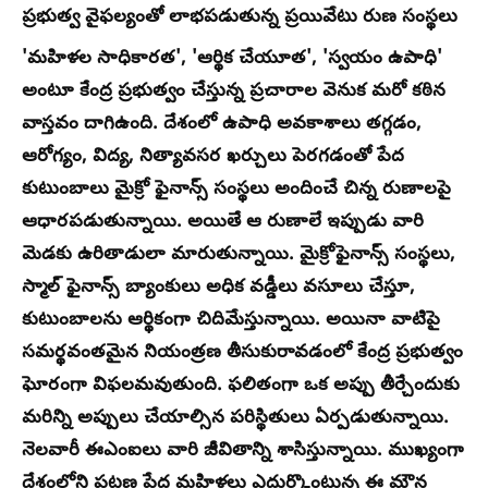
ప్రభుత్వ వైఫల్యంతో లాభపడుతున్న ప్రయివేటు రుణ సంస్థలు
'మహిళల సాధికారత', 'ఆర్థిక చేయూత', 'స్వయం ఉపాధి'
అంటూ కేంద్ర ప్రభుత్వం చేస్తున్న ప్రచారాల వెనుక మరో కఠిన
వాస్తవం దాగిఉంది. దేశంలో ఉపాధి అవకాశాలు తగ్గడం,
ఆరోగ్యం, విద్య, నిత్యావసర ఖర్చులు పెరగడంతో పేద
కుటుంబాలు మైక్రో ఫైనాన్స్ సంస్థలు అందించే చిన్న రుణాలపై
ఆధారపడుతున్నాయి. అయితే ఆ రుణాలే ఇప్పుడు వారి
మెడకు ఉరితాడులా మారుతున్నాయి. మైక్రోఫైనాన్స్ సంస్థలు,
స్మాల్ ఫైనాన్స్ బ్యాంకులు అధిక వడ్డీలు వసూలు చేస్తూ,
కుటుంబాలను ఆర్థికంగా చిదిమేస్తున్నాయి. అయినా వాటిపై
సమర్థవంతమైన నియంత్రణ తీసుకురావడంలో కేంద్ర ప్రభుత్వం
ఘోరంగా విఫలమవుతుంది. ఫలితంగా ఒక అప్పు తీర్చేందుకు
మరిన్ని అప్పులు చేయాల్సిన పరిస్థితులు ఏర్పడుతున్నాయి.
నెలవారీ ఈఎంఐలు వారి జీవితాన్ని శాసిస్తున్నాయి. ముఖ్యంగా
దేశంలోని పట్టణ పేద మహిళలు ఎదుర్కొంటున్న ఈ మౌన