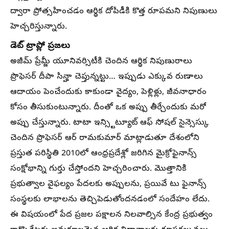
ద్వారా ప్రోత్సహించడం ఆర్థిక దోపిడీకి కొత్త రూపమని నిపుణులు
హెచ్చరిస్తున్నారు.
డెట్ ట్రాప్లో ప్రజలు
అజీమ్ ప్రేమ్జీ యూనివర్సిటీకి చెందిన ఆర్థిక నిపుణురాలు
ప్రొఫెసర్ దీపా సిన్హా చెప్తున్నట్టు… ఇప్పుడు ఎక్కువ రుణాలు
ఆదాయం పెంచేందుకు కాకుండా వైద్యం, పెళ్లిళ్లు, జీవనాధారం
కోసం తీసుకుంటున్నారు. దీంతో ఒక అప్పు తీర్చేందుకు మరో
అప్పు చేస్తున్నారు. టాటా ఇన్స్టిట్యూట్ ఆఫ్ సోషల్ సైన్సెస్కు
చెందిన ప్రొఫెసర్ ఆర్ రామకుమార్ మాట్లాడుతూ దేశంలోని
ప్రస్తుత పరిస్థితి 2010లో ఆంధ్రప్రదేశ్లో జరిగిన మైక్రోఫైనాన్స్
సంక్షోభాన్ని గుర్తు చేస్తోందని హెచ్చరించారు. మొత్తానికి
ప్రభుత్వాల వైఫల్యం పేదలకు అప్పులను, ప్రయివే టు ఫైనాన్స్
సంస్థలకు లాభాలను తెచ్చిపెడుతోందనడంలో సందేహం లేదు.
ఈ విషయంలో పేద ప్రజల పక్ష‍ాలన నిలవాల్సిన కేంద్ర ప్రభుత్వం