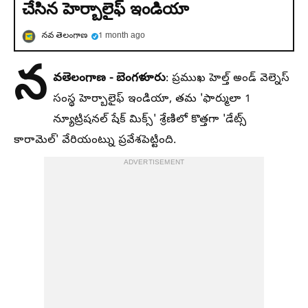
చేసిన హెర్బాలైఫ్ ఇండియా
నవ తెలంగాణ
1 month ago
న
వతెలంగాణ - బెంగళూరు
: ప్రముఖ హెల్త్ అండ్ వెల్నెస్
సంస్థ హెర్బాలైఫ్ ఇండియా, తమ 'ఫార్ములా 1
న్యూట్రిషనల్ షేక్ మిక్స్' శ్రేణిలో కొత్తగా 'డేట్స్
కారామెల్' వేరియంట్ను ప్రవేశపెట్టింది.
ADVERTISEMENT