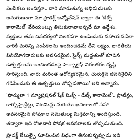
ఎంపికలు అందిస్తూ.. వారి మారుతున్న అభిరుచులకు
అనుగుణంగా మా ప్రాడక్ట్ ఇన్నోవేషన్ ద్వారా ఈ 'డేట్స్
కారామెల్' వేరియంట్ను తీసుకురావాలన్నదే మా ఉద్దేశం.
వ్యక్తులు తమ దినచర్యలో నిలకడగా ఉండేందుకు సహాయపడేలా
వారికి మరిన్ని ఎంపికలను అందించడమే దీని లక్ష్యం. భారతీయ
వినియోగదారులకు అవసరమైన, సైన్స్ మద్దతుతో కూడిన
ఉత్పత్తులను అందించడంపై హెర్బాలైఫ్ నిరంతరం దృష్టి
సారిస్తుంది. వారు మరింత ఆరోగ్యకరమైన, చురుకైన జీవనశైలిని
గడిపేందుకు ఈ ఉత్పత్తులు తోడ్పడతాయి' అని అన్నారు.
'ఫార్ములా 1 న్యూట్రిషనల్ షేక్ మిక్స్ - డేట్స్ కారామెల్'.. ప్రొటీన్లు,
కార్బోహైడ్రేట్లు, విటమిన్లు మరియు ఖనిజాలతో సహా
అవసరమైన పోషకాల సమతుల్య మిశ్రమాన్ని అందిస్తుంది,
తద్వారా ఇది రోజువారీ పోషక అవసరాలకు తోడ్పడుతుంది.
ప్రొడక్ట్ లేబుల్పై సూచించిన విధంగా తీసుకున్నప్పుడు ఇది