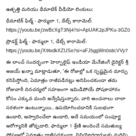
ఉత్పత్తి మరియు థీమాటిక్ వీడియో లింకులు:
థీమాటిక్ ఫిల్మ్ - ఫార్ములా 1, డేట్స్ కారామెల్:
https://youtu.be/zwBcXgT3Nj4?si=ApUAK2pJPKu-3GZ0
ప్రొడక్ట్ ఫిల్మ్ - ఫార్ములా 1, డేట్స్ కారామెల్:
https://youtu.be/X9txdkXZUSo?si=aFJ5ggWn0s8cVVy7
ఈ లాంచ్ సందర్భంగా హెర్బాలైఫ్ ఇండియా మేనేజింగ్ డైరెక్టర్ శ్రీ
అజయ్ ఖన్నా మాట్లాడుతూ, 'ఈ రోజుల్లో ఒక స్పష్టమైన మార్పు
కనిపిస్తోంది, ఏమాత్రం రాజీపడినట్లు అనిపించకుండా తమ
రోజువారీ దినచర్యలో సహజంగా ఇమిడిపోయే పోషకాహారం
కోసం ఎక్కువ మంది అన్వేషిస్తున్నారు. వారి అంచనాలు చాలా
సరళంగా ఉంటున్నాయి.. ఉపయోగించడానికి సులభంగా
ఉండాలి, ఆస్వాదించేలా ఉండాలి, అదే సమయంలో సంపూర్ణ
ఆరోగ్యానికి తోడ్పడాలి. ఫార్ములా 1 శ్రేణి అందించే సమతుల్య
పోషణలో ఏమాత్రం రాజీపడకుండా, వినియోగదారులకు మరిన్ని