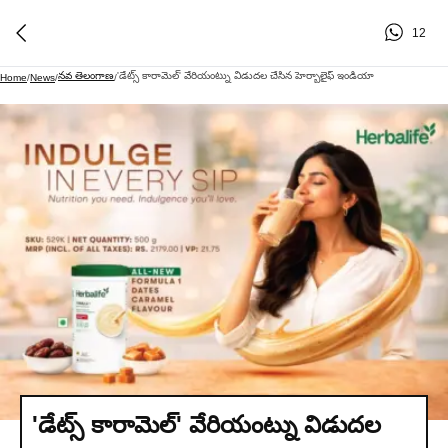
12
నవ తెలంగాణ
'డేట్స్ కారామెల్' వేరియంట్ను విడుదల చేసిన హెర్బాలైఫ్ ఇండియా
Home
/
News
/
/
'డేట్స్ కారామెల్' వేరియంట్ను విడుదల