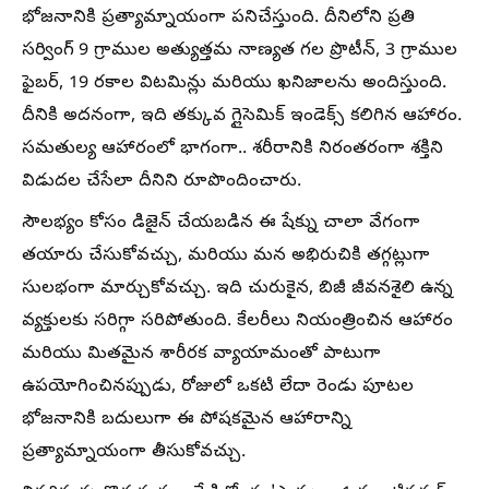
భోజనానికి ప్రత్యామ్నాయంగా పనిచేస్తుంది. దీనిలోని ప్రతి
సర్వింగ్ 9 గ్రాముల అత్యుత్తమ నాణ్యత గల ప్రొటీన్, 3 గ్రాముల
ఫైబర్, 19 రకాల విటమిన్లు మరియు ఖనిజాలను అందిస్తుంది.
దీనికి అదనంగా, ఇది తక్కువ గ్లైసెమిక్ ఇండెక్స్ కలిగిన ఆహారం.
సమతుల్య ఆహారంలో భాగంగా.. శరీరానికి నిరంతరంగా శక్తిని
విడుదల చేసేలా దీనిని రూపొందించారు.
సౌలభ్యం కోసం డిజైన్ చేయబడిన ఈ షేక్ను చాలా వేగంగా
తయారు చేసుకోవచ్చు, మరియు మన అభిరుచికి తగ్గట్లుగా
సులభంగా మార్చుకోవచ్చు. ఇది చురుకైన, బిజీ జీవనశైలి ఉన్న
వ్యక్తులకు సరిగ్గా సరిపోతుంది. కేలరీలు నియంత్రించిన ఆహారం
మరియు మితమైన శారీరక వ్యాయామంతో పాటుగా
ఉపయోగించినప్పుడు, రోజులో ఒకటి లేదా రెండు పూటల
భోజనానికి బదులుగా ఈ పోషకమైన ఆహారాన్ని
ప్రత్యామ్నాయంగా తీసుకోవచ్చు.