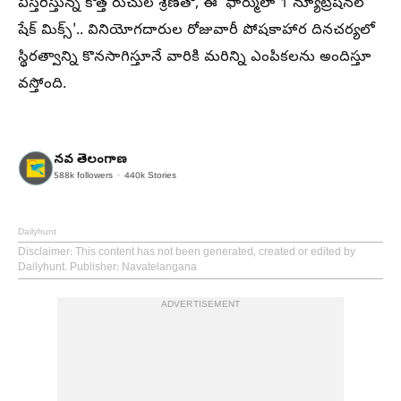
విస్తరిస్తున్న కొత్త రుచుల శ్రేణితో, ఈ 'ఫార్ములా 1 న్యూట్రిషనల్
షేక్ మిక్స్'.. వినియోగదారుల రోజువారీ పోషకాహార దినచర్యలో
స్థిరత్వాన్ని కొనసాగిస్తూనే వారికి మరిన్ని ఎంపికలను అందిస్తూ
వస్తోంది.
నవ తెలంగాణ
588k
followers
440k
Stories
Dailyhunt
Disclaimer
: This content has not been generated, created or edited by
Dailyhunt. Publisher: Navatelangana
ADVERTISEMENT