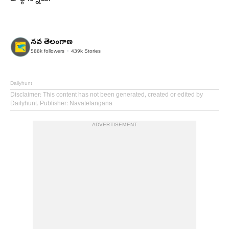
నవ తెలంగాణ
588k
followers
439k
Stories
Dailyhunt
Disclaimer
: This content has not been generated, created or edited by
Dailyhunt. Publisher: Navatelangana
ADVERTISEMENT