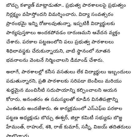
బొచ్చు కళ్యాణ్ మాట్లాడుతూ.. ప్రభుత్వ పాఠశాలలపై ప్రభుత్వం
నిర్లక్ష్యం వహిస్తోందని విమర్శించారు. విద్యా సంవత్సరం
ప్రారంభమై ఇన్ని రోజులవుతున్నా, ఇప్పటికీ విద్యార్థులకు
పాఠ్యపుస్తకాలు అందకపోవడం దారుణమని ఆవేదన వ్యక్తం
చేశారు. పరకాల పట్టణంలోని పలు ప్రభుత్వ పాఠశాలలు
శిథిలావస్థకు చేరుకున్నాయని, వాటి స్థానంలో నూతన
భవనాలను వెంటనే నిర్మించాలని డిమాండ్ చేశారు.
అలాగే, పాఠశాలల్లో కనీస వసతులు లేక విద్యార్థులు ఇబ్బందులు
పడుతున్నారని, ప్రతి పాఠశాలకు సరిపడా బెంచీలు మరియు
శుద్ధమైన మంచినీటి సదుపాయాన్ని కల్పించాలని ఆయన
కోరారు. అనంతరం ఈ సమస్యలతో కూడిన వినతిపత్రాన్ని
ఎంఈఓకు అందజేశారు. ఈ కార్యక్రమంలో ఎస్ఎఫ్ఐ పరకాల
పట్టణ అధ్యక్షుడు బొచ్చు ఈశ్వర్, జిల్లా కమిటీ సభ్యుడు బొజ్జ
హేమంత్, రాహుల్, శశి, రాజ్ కుమార్, సన్నీ, విజయ్ తదితరులు
పాల్గొన్నారు.