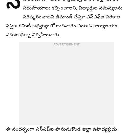
న
సదుపాయాలు కల్పించాలని, విద్యార్థుల సమస్యలను
పరిష్కరించాలని డిమాండ్ చేస్తూ ఎస్ఎఫ్ఐ పరకాల
పట్టణ కమిటీ ఆధ్వర్యంలో బుధవారం ఎంఈఓ కార్యాలయం
ఎదుట ధర్నా నిర్వహించారు.
ADVERTISEMENT
ఈ సందర్భంగా ఎస్ఎఫ్ఐ హనుమకొండ జిల్లా ఉపాధ్యక్షుడు