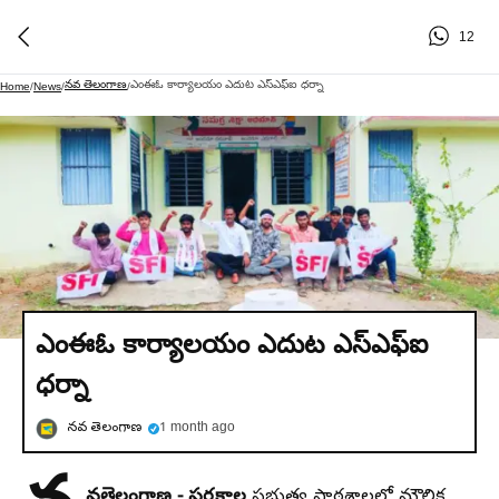
12
నవ తెలంగాణ
ఎంఈఓ కార్యాలయం ఎదుట ఎస్ఎఫ్ఐ ధర్నా
Home
/
News
/
/
ఎంఈఓ కార్యాలయం ఎదుట ఎస్ఎఫ్ఐ
ధర్నా
నవ తెలంగాణ
1 month ago
వతెలంగాణ - పరకాల
ప్రభుత్వ పాఠశాలల్లో మౌలిక