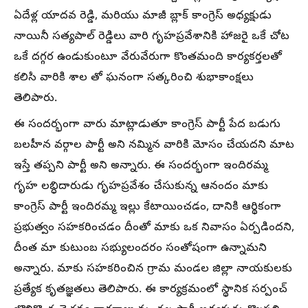
ఏదేళ్ల యాదవ రెడ్డి, మరియు మాజీ బ్లాక్ కాంగ్రెస్ అధ్యక్షుడు
నాయినీ సత్యపాల్ రెడ్డిలు వారి గృహప్రవేశానికి హాజరై ఒకే చోట
ఒకే దగ్గర ఉండుకుంటూ వేరువేరుగా కొంతమంది కార్యకర్తలతో
కలిసి వారికి శాల తో ఘనంగా సత్కరించి శుభాకాంక్షలు
తెలిపారు.
ఈ సందర్భంగా వారు మాట్లాడుతూ కాంగ్రెస్ పార్టీ పేద బడుగు
బలహీన వర్గాల పార్టీ అని నమ్మిన వారికి మోసం చేయదని మాట
ఇస్తే తప్పని పార్టీ అని అన్నారు. ఈ సందర్భంగా ఇందిరమ్మ
గృహ లబ్ధిదారుడు గృహప్రవేశం చేసుకున్న ఆనందం మాకు
కాంగ్రెస్ పార్టీ ఇందిరమ్మ ఇల్లు కేటాయించడం, దానికి ఆర్థికంగా
ప్రభుత్వం సహకరించడం దీంతో మాకు ఒక నివాసం ఏర్పడిందని,
దీంత మా కుటుంబ సభ్యులందరం సంతోషంగా ఉన్నామని
అన్నారు. మాకు సహకరించిన గ్రామ మండల జిల్లా నాయకులకు
ప్రత్యేక కృతజ్ఞతలు తెలిపారు. ఈ కార్యక్రమంలో స్థానిక సర్పంచ్