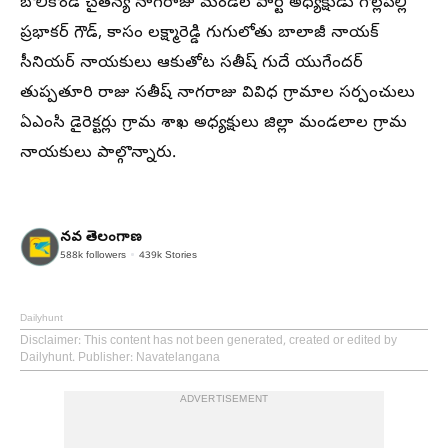
బొలికొండ చైతన్య నాగరాజు మండల పార్టీ అధ్యక్షుడు గొల్లపల్లి
ప్రభాకర్ గౌడ్, కాసం లక్ష్మారెడ్డి గుగులోతు బాలాజీ నాయక్
సీనియర్ నాయకులు ఆకుతోట సతీష్ గుదే యుగేందర్
తుప్పతూరి రాజు సతీష్ నాగరాజు వివిధ గ్రామాల సర్పంచులు
ఏఎంసి డైరెక్టర్లు గ్రామ శాఖ అధ్యక్షులు జిల్లా మండలాల గ్రామ
నాయకులు పాల్గొన్నారు.
నవ తెలంగాణ
588k
followers
439k
Stories
Dailyhunt
Disclaimer
: This content has not been generated, created or edited by
Dailyhunt. Publisher: Navatelangana
ADVERTISEMENT