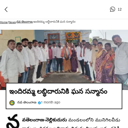
12
నవ తెలంగాణ
ఇందిరమ్మ లబ్ధిదారునికి ఘన సన్మానం
Home
/
News
/
/
ఇందిరమ్మ లబ్ధిదారునికి ఘన సన్మానం
నవ తెలంగాణ
1 month ago
న
వతెలంగాణ-నెల్లికుదురు
మండలంలోని మునిగిలవీడు