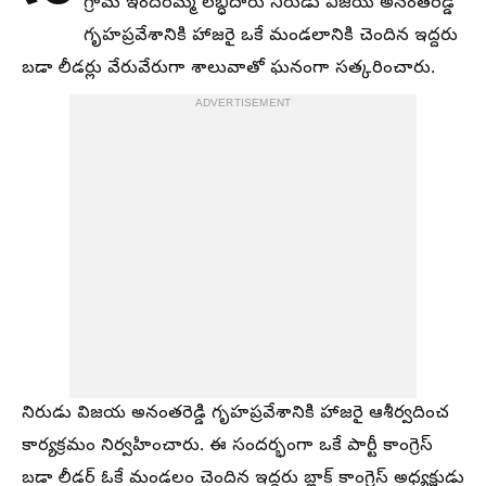
గ్రామ ఇందిరమ్మ లబ్ధిదారు నిరుడు విజయ అనంతరెడ్డి
గృహప్రవేశానికి హాజరై ఒకే మండలానికి చెందిన ఇద్దరు
బడా లీడర్లు వేరువేరుగా శాలువాతో ఘనంగా సత్కరించారు.
ADVERTISEMENT
నిరుడు విజయ అనంతరెడ్డి గృహప్రవేశానికి హాజరై ఆశీర్వదించ
కార్యక్రమం నిర్వహించారు. ఈ సందర్భంగా ఒకే పార్టీ కాంగ్రెస్
బడా లీడర్ ఓకే మండలం చెందిన ఇద్దరు బ్లాక్ కాంగ్రెస్ అధ్యక్షుడు