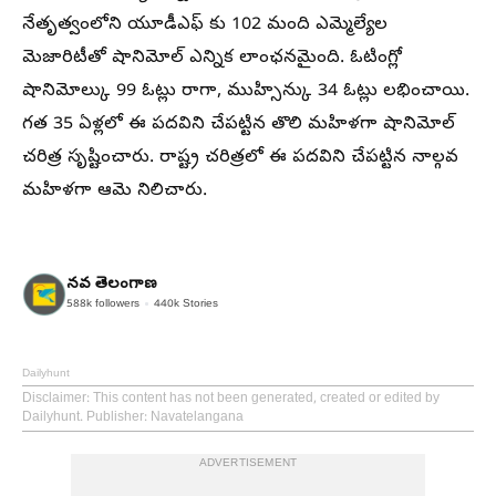
నేతృత్వంలోని యూడీఎఫ్ కు 102 మంది ఎమ్మెల్యేల
మెజారిటీతో షానిమోల్ ఎన్నిక లాంఛనమైంది. ఓటింగ్లో
షానిమోల్కు 99 ఓట్లు రాగా, ముహ్సిన్కు 34 ఓట్లు లభించాయి.
గత 35 ఏళ్లలో ఈ పదవిని చేపట్టిన తొలి మహిళగా షానిమోల్
చరిత్ర సృష్టించారు. రాష్ట్ర చరిత్రలో ఈ పదవిని చేపట్టిన నాల్గవ
మహిళగా ఆమె నిలిచారు.
నవ తెలంగాణ
588k
followers
440k
Stories
Dailyhunt
Disclaimer
: This content has not been generated, created or edited by
Dailyhunt. Publisher: Navatelangana
ADVERTISEMENT