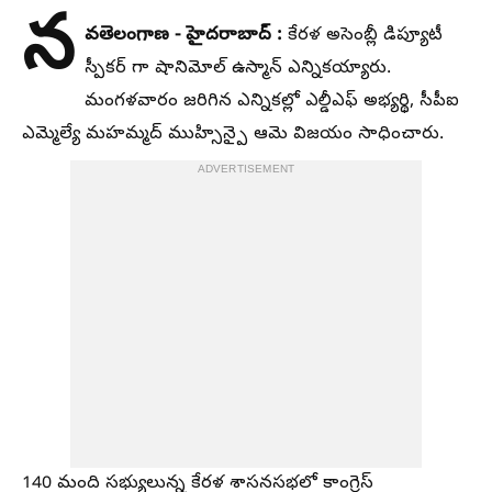
న
వతెలంగాణ - హైదరాబాద్ :
కేరళ అసెంబ్లీ డిప్యూటీ
స్పీకర్ గా షానిమోల్ ఉస్మాన్ ఎన్నికయ్యారు.
మంగళవారం జరిగిన ఎన్నికల్లో ఎల్డీఎఫ్ అభ్యర్థి, సీపీఐ
ఎమ్మెల్యే మహమ్మద్ ముహ్సిన్పై ఆమె విజయం సాధించారు.
ADVERTISEMENT
140 మంది సభ్యులున్న కేరళ శాసనసభలో కాంగ్రెస్