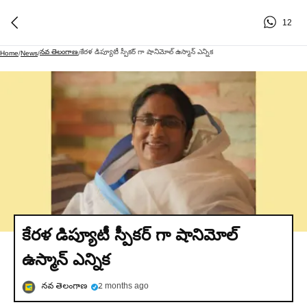
12
నవ తెలంగాణ
కేరళ డిప్యూటీ స్పీకర్ గా షానిమోల్ ఉస్మాన్ ఎన్నిక
Home
/
News
/
/
కేరళ డిప్యూటీ స్పీకర్ గా షానిమోల్
ఉస్మాన్ ఎన్నిక
నవ తెలంగాణ
2 months ago