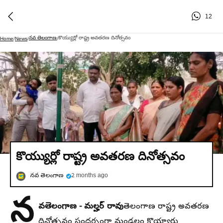
12
నవ తెలంగాణ
కొయ్యుర్లో రాష్ట్ర అవతరణ దినోత్సవం
Home
/
News
/
/
కొయ్యుర్లో రాష్ట్ర అవతరణ దినోత్సవం
నవ తెలంగాణ
2 months ago
న
వతెలంగాణ - మల్హర్ రావు
తెలంగాణ రాష్ట్ర అవతరణ
దినోత్సవం సందర్భంగా మండలం కొయ్యారు