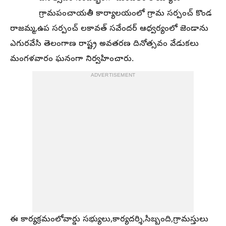
గ్రామపంచాయతీ కార్యాలయంలో గ్రామ సర్పంచ్ కొండ
రాజమ్మ,ఉప సర్పంచ్ లకావత్ సవేందర్ ఆధ్వర్యంలో జెండాను
ఎగురవేసి తెలంగాణ రాష్ట్ర అవతరణ దినోత్సవం వేడుకలు
మంగళవారం ఘనంగా నిర్వహించారు.
ADVERTISEMENT
ఈ కార్యక్రమంలోవార్డు సభ్యులు,కార్యదర్శి,సిబ్బంది,గ్రామస్తులు