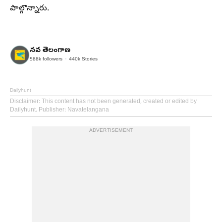
పాల్గొన్నారు.
నవ తెలంగాణ
588k
followers
440k
Stories
Dailyhunt
Disclaimer
: This content has not been generated, created or edited by
Dailyhunt. Publisher: Navatelangana
ADVERTISEMENT