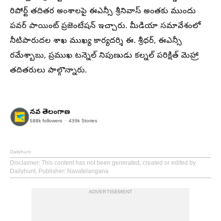
రిపోర్ట్ తదితర అంశాలపై ఈఎన్సీ శ్రీనివాస్ అంతకు ముందు
పవర్ పాయింట్ ప్రజెంటేషన్ ఇచ్చారు. మీడియా సమావేశంలో
నీటిపారుదల శాఖ ముఖ్య కార్యదర్శి ఈ. శ్రీధర్, ఈఎన్సీ
రమేశ్బాబు, ప్రముఖ టన్నెల్ నిపుణుడు కల్నల్ పరిక్షిత్ మెహ్రా
తదితరులు పాల్గొన్నారు.
నవ తెలంగాణ
588k
followers
439k
Stories
Dailyhunt
Disclaimer
: This content has not been generated, created or edited by
Dailyhunt. Publisher: Navatelangana
ADVERTISEMENT