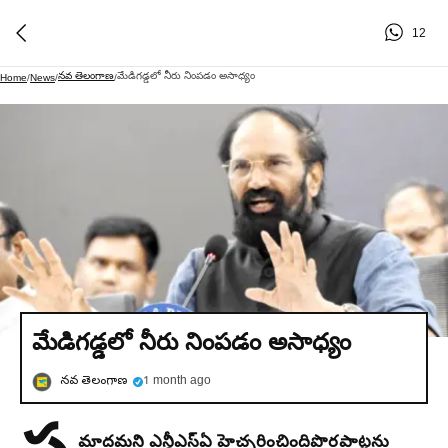
12
నవ తెలంగాణ
మేడిగడ్డలో నీరు నింపడం అసాధ్యం
Home
/
News
/
/
మేడిగడ్డలో నీరు నింపడం అసాధ్యం
నవ తెలంగాణ
1 month ago
మాదమని ఎన్డీఎస్ఏ హెచ్చరించింది
పొరపాట్లను