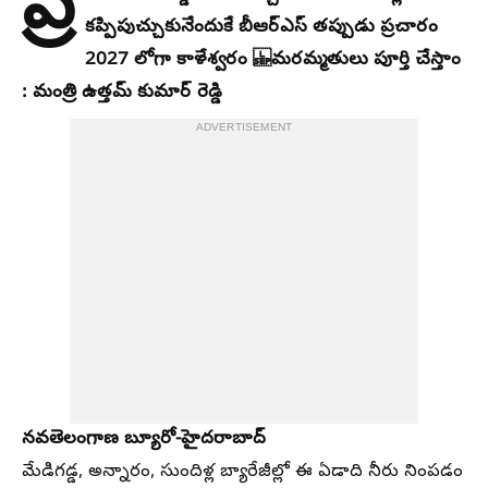
ప్ర
కప్పిపుచ్చుకునేందుకే బీఆర్ఎస్ తప్పుడు ప్రచారం
2027 లోగా కాళేశ్వరం మరమ్మతులు పూర్తి చేస్తాం
: మంత్రి ఉత్తమ్ కుమార్ రెడ్డి
ADVERTISEMENT
నవతెలంగాణ బ్యూరో-హైదరాబాద్
మేడిగడ్డ, అన్నారం, సుందిళ్ల బ్యారేజీల్లో ఈ ఏడాది నీరు నింపడం