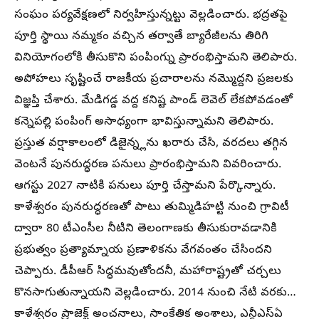
సంఘం పర్యవేక్షణలో నిర్వహిస్తున్నట్టు వెల్లడించారు. భద్రతపై
పూర్తి స్థాయి నమ్మకం వచ్చిన తర్వాతే బ్యారేజీలను తిరిగి
వినియోగంలోకి తీసుకొని పంపింగ్ను ప్రారంభిస్తామని తెలిపారు.
అపోహలు సృష్టించే రాజకీయ ప్రచారాలను నమ్మొద్దని ప్రజలకు
విజ్ఞప్తి చేశారు. మేడిగడ్డ వద్ద కనిష్ట పాండ్ లెవెల్ లేకపోవడంతో
కన్నెపల్లి పంపింగ్ అసాధ్యంగా భావిస్తున్నామని తెలిపారు.
ప్రస్తుత వర్షాకాలంలో డిజైన్న్లను ఖరారు చేసి, వరదలు తగ్గిన
వెంటనే పునరుద్ధరణ పనులు ప్రారంభిస్తామని వివరించారు.
ఆగస్టు 2027 నాటికి పనులు పూర్తి చేస్తామని పేర్కొన్నారు.
కాళేశ్వరం పునరుద్ధరణతో పాటు తుమ్మిడిహట్టి నుంచి గ్రావిటీ
ద్వారా 80 టీఎంసీల నీటిని తెలంగాణకు తీసుకురావడానికి
ప్రభుత్వం ప్రత్యామ్నాయ ప్రణాళికను వేగవంతం చేసిందని
చెప్పారు. డీపీఆర్ సిద్ధమవుతోందనీ, మహారాష్ట్రతో చర్చలు
కొనసాగుతున్నాయని వెల్లడించారు. 2014 నుంచి నేటి వరకు…
కాళేశ్వరం ప్రాజెక్ట్ అంచనాలు, సాంకేతిక అంశాలు, ఎన్డీఎస్ఏ