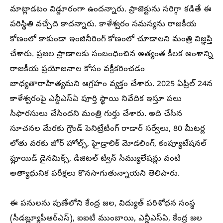
మాట్లాడటం విడ్డూరంగా ఉందన్నారు. ప్రాజెక్టును సరిగ్గా కడితే ఈ
పరిస్థితి వచ్చేది కాదన్నారు. కాళేశ్వరం సమస్యను రాజకీయ
కోణంలో కాకుండా ఇంజినీరింగ్ కోణంలో చూడాలని మంత్రి విజ్ఞప్తి
చేశారు. ప్రజల ప్రాణాలకు సంబంధించిన అత్యంత కీలక అంశాన్ని
రాజకీయ ప్రయోజనాల కోసం వక్రీకరించడం
బాధ్యతారాహిత్యమని ఆగ్రహం వ్యక్తం చేశారు. 2025 ఏప్రిల్ 24న
కాళేశ్వరంపై ఎన్డీఎస్ఏ పూర్తి స్థాయి నివేదిక ఇస్తూ పలు
సిఫారసులు చేసిందని మంత్రి గుర్తు చేశారు. అది చేసిన
సూచనల మేరకు గ్రౌండ్ పెనిట్రేటింగ్ రాడార్ సర్వేలు, 80 మీటర్ల
లోతు వరకు బోర్ హోల్స్, హైడ్రాలిక్ మోడలింగ్, కంప్యూటేషనల్
ఫ్లూయిడ్ డైనమిక్స్, డిజిటల్ ట్విన్ సిమ్యులేషన్లు వంటి
అత్యాధునిక పరీక్షలు కొనసాగుతున్నాయని తెలిపారు.
ఈ పనులను పుణేలోని కేంద్ర జల, విద్యుత్ పరిశోధన సంస్థ
(సీడబ్ల్యూపీఆర్ఎస్), ఐఐటీ ముంబాయి, ఎన్డీఎస్ఏ, కేంద్ర జల