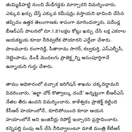
తుమ్మిడిహట్టి నుంచి మేడిగడ్డకు మార్చారని విమర్శించారు.
ఎక్కువ ఖర్చు చేస్తే ఎక్కువ కమీషన్లు వస్తాయని భావించి చేసిన
తప్పిదం ఉత్తర తెలంగాణకు శాపంగా మారిందన్నారు. పదేండ్ల
బీఆర్ఎస్ పాలనలో రూ.1.81లక్షల కోట్లు ఖర్చు చేసి లక్ష‍ ఎకరాల
ఆయకట్టుకు కూడా నీరివ్వలేక పోయారని ఎద్దేవా చేశారు.
పాలమూరు రంగారెడ్డి, సీతారామ సాగర్, కల్వకుర్తి, ఎస్ఎల్బీసీ,
నెట్టెంపాడు, డిండీ మొదలగు ప్రాజెక్ట్లన్ని అసంపూర్తిగానే
ఉన్నాయని గుర్తు చేశారు.
తాము అధికారంలో వచ్చాక ఇరిగేషన్ శాఖను చక్కదిద్దామని
వివరించారు. 'ఉల్టా చోర్ కొత్వాల్కు దండే' అన్నట్టుగా బీఆర్ఎస్
నేతల తీరు ఉందని విమర్శించారు. కాళేశ్వరం ప్రాజెక్ట్ కట్టింది
కేసీఆర్ హయాంలోనే.. కూలిపోయింది కూడా ఆయన
హయాంలోనే అని ఇంజినీర్లు రిపోర్ట్ ఇచ్చారని ప్రస్తావించారు.
కన్నెపల్లి పంపు ఆన్ చేసి నీరివ్వాలంటూ మాజీ మంత్రి కేటీఆర్