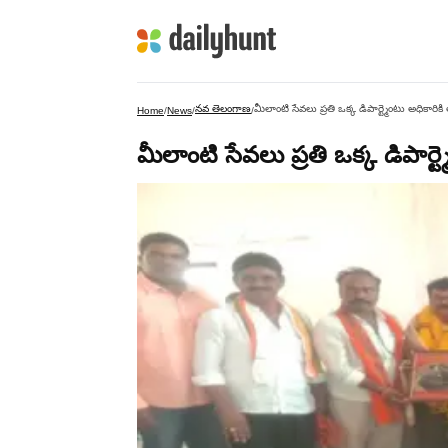
నవ తెలంగాణ
మీలాంటి సేవలు ప్రతి ఒక్క డిపార్ట్మెంటు అధికారిక
Home
/
News
/
/
మీలాంటి సేవలు ప్రతి ఒక్క డిపార్ట