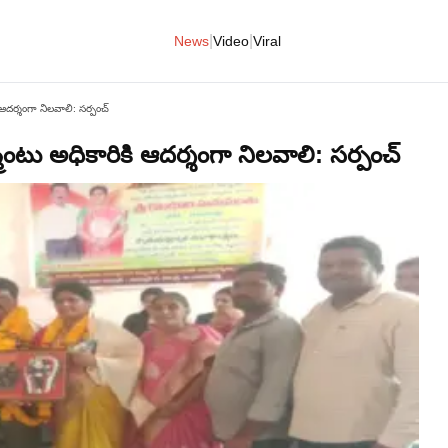
|
|
News
Video
Viral
ి ఆదర్శంగా నిలవాలి: సర్పంచ్
్మెంటు అధికారికి ఆదర్శంగా నిలవాలి: సర్పంచ్