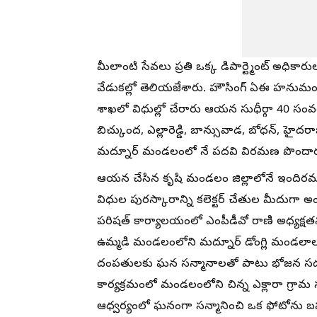
మీలాంటి సేవలు ప్రతి ఒక్క డిపార్ట్మెంట్ అధి
వేడుకల్లో తెలియజేశారు. హౌసింగ్ ఏఈ హనుమ
శాఖలో విధుల్లో చేరారు ఆయన సుధీర్గా 40 స
బిచ్కుంద, ఎల్లారెడ్డి, బాన్సువాడ, బోధన్, హైదరా
మద్నూర్ మండలంలో నే పదవి విరమణ పొందార
ఆయన చేసిన కృషి మండలం జిల్లాలోనే ఇందిరమ్మ
విధుల పురస్కారాన్ని కలెక్టర్ చేతుల మీద
పరిషత్ కార్యాలయంలో ఎంపీడీవో రాణి అధ్యక్షత
ఉమ్మడి మండలంలోని మద్నూర్ డోంగ్లి మండలాల 
దంపతులకు ఘన సన్మానాలతో పాటు భోజన సదు
కార్యక్రమంలో మండలంలోని చిన్న ఎక్లారా గ్రామ
ఆధ్వర్యంలో ఘనంగా సన్మానించి ఒక ఫోటోను 