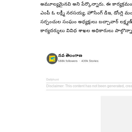
అమూల్యమైనవి అని పేర్కొన్నారు. ఈ కార్యక్రమ
ఎంపీ ఓ లక్ష్మీ నరసయ్య, హౌసింగ్ డిఇ, డోంగ్లి 
సర్పంచుల సంఘం అధ్యక్షులు బచ్చావార్ లక్ష
కార్యదర్శులు వివిధ శాఖల అధికారులు పాల్గొన్నా
నవ తెలంగాణ
588k
followers
439k
Stories
Dailyhunt
Disclaimer
: This content has not been generated, cre