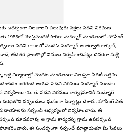
కారులకు ఆదర్శంగా నిలవాలని పలువురు వక్తలు పదవి విరమణ
ంతు 1985లో మొట్టమొదటిసారిగా మద్నూర్ మండలంలో హౌసింగ్
ంవత్సరాల పదవి కాలంలో మొదట మద్నూర్ ఆ తర్వాత జుక్కల్,
బాద్, తదితర ప్రాంతాల్లో విధులు నిర్వహించినట్లు చివరిగా మళ్లీ
ు.
 ఇళ్ల నిర్మాణాల్లో మొదట మండలంగా నిలుస్తూ ఏఈకి ఉత్తమ
ుగా అందించడం జరిగింది ఆయన పదవి విరమణ మద్నూర్ మండల
న నిర్వహించారు. ఈ పదవి విరమణ కార్యక్రమానికి మద్నూర్
పరిధిలోని సర్పంచులు ఘనంగా ఏర్పాట్లు చేశారు. హౌసింగ్ ఏఈ
పాయాలను సర్పంచ్ ఆధ్వర్యంలో నిర్వహించారు. ఈ
 సర్పంచ్ మాధవరావు ఆ గ్రామ కార్యదర్శి గ్రామ ఉపసర్పంచ్
బహూకరించారు. ఈ సందర్భంగా సర్పంచ్ మాట్లాడుతూ మీ సేవలు