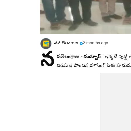
నవ తెలంగాణ
2 months ago
న
వతెలంగాణ - మద్నూర్
: ఇక్కడే పుట్టి
విరమణ పొందిన హౌసింగ్ ఏఈ హనుమంత