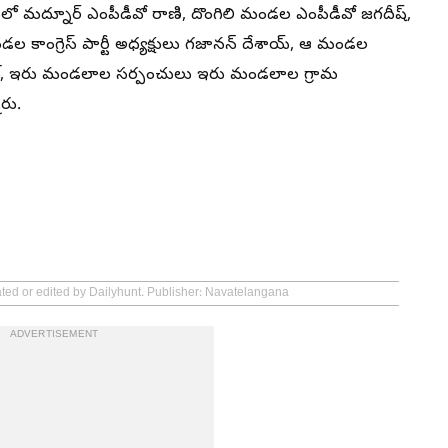
ంలో మద్నూర్ ఎంపీడీవో రాణి, దొంగిలి మండల ఎంపీడీవో జగదీష్,
మండల కాంగ్రెస్ పార్టీ అధ్యక్షులు గజానన్ దేశాయ్, ఆ మండల
్మణ్, ఇరు మండలాల సర్పంచులు ఇరు మండలాల గ్రామ
రు.
ated or edited by Dailyhunt. Publisher: Navatelangana
ADVERTISEMENT