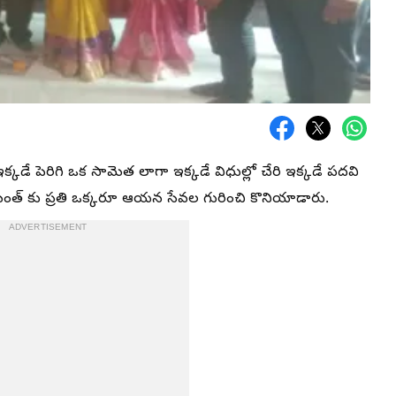
 ఇక్కడే పెరిగి ఒక సామెత లాగా ఇక్కడే విధుల్లో చేరి ఇక్కడే పదవి
్ కు ప్రతి ఒక్కరూ ఆయన సేవల గురించి కొనియాడారు.
ADVERTISEMENT