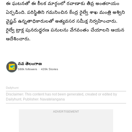
ఈ ఘటనతో ఈ కీలక మార్గంలో రవాణాకు తీవ్ర అంతరాయం
ఏర్పడింది. పరిస్థితిని గమనించిన కేంద్ర రైల్వే శాఖ మంత్రి అశ్విని
వైష్ణవ్ ఉన్నతాధికారులతో అత్యవసర సమీక్ష నిర్వహించారు.
రైల్వే ట్రాక్ల పునరుద్ధరణ పనులను వేగవంతం చేయాలని ఆయన
ఆదేశించారు.
నవ తెలంగాణ
588k
followers
439k
Stories
Dailyhunt
Disclaimer
: This content has not been generated, created or edited by
Dailyhunt. Publisher: Navatelangana
ADVERTISEMENT