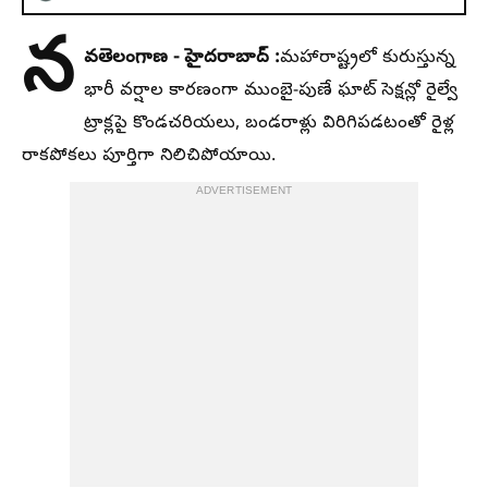
న
వతెలంగాణ - హైదరాబాద్ :
మహారాష్ట్రలో కురుస్తున్న
భారీ వర్షాల కారణంగా ముంబై-పుణే ఘాట్ సెక్షన్లో రైల్వే
ట్రాక్లపై కొండచరియలు, బండరాళ్లు విరిగిపడటంతో రైళ్ల
రాకపోకలు పూర్తిగా నిలిచిపోయాయి.
ADVERTISEMENT