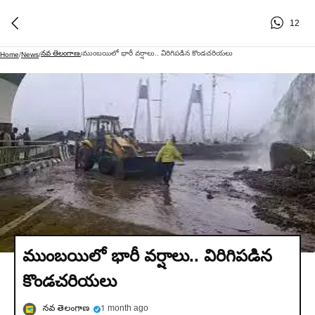
12
నవ తెలంగాణ
ముంబయిలో భారీ వర్షాలు.. విరిగిపడిన కొండచరియలు
Home
/
News
/
/
ముంబయిలో భారీ వర్షాలు.. విరిగిపడిన
కొండచరియలు
నవ తెలంగాణ
1 month ago