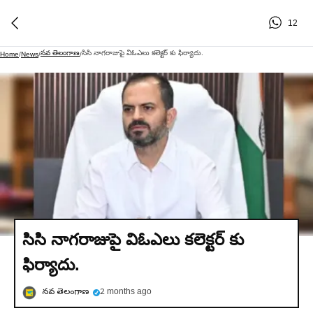
12
నవ తెలంగాణ
సిసి నాగరాజుపై విఓఎలు కలెక్టర్ కు ఫిర్యాదు.
Home
/
News
/
/
సిసి నాగరాజుపై విఓఎలు కలెక్టర్ కు
ఫిర్యాదు.
నవ తెలంగాణ
2 months ago