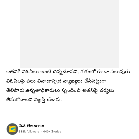
ఇతనికి విఓఏలు అంటే చిన్నచూపని, గతంలో కూడా పలువురు
విఓఏలపై పలు వివాదాస్పద వ్యాఖ్యలు చేసినట్లుగా
తెలిపారు.ఉన్నతాధికారులు స్పందించి అతనిపై చర్యలు
తీసుకోవాలని విజ్ఞప్తి చేశారు.
నవ తెలంగాణ
588k
followers
440k
Stories