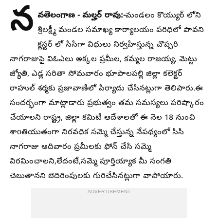
న
వతెలంగాణ - మల్హర్ రావు:-
మండలం కొయ్యుర్ లోని
శ్రీలక్ష్మీ మండల సమాఖ్య కార్యాలయం పరిధిలో పావని
క్లస్టర్ లో సిసిగా విధులు నిర్వహిస్తున్న చొప్పరి
నాగరాజుపై విఓఎలు అక్కల ప్రమీల, కమ్మల రాజయ్య, మెట్టు
జ్యోతి, ఎడ్ల సరితా సోమవారం భూపాలపల్లి జిల్లా కలెక్టర్
రాహుల్ శర్మకు ప్రజావాణిలో పిర్యాదు చేసినట్లుగా తెలిపారు.ఈ
సందర్భంగా మాట్లాడారు ప్రభుత్వం తమ సమస్యలు పరిష్కారం
చేయాలని రాష్ట్ర, జిల్లా కమిటీ ఆదేశాలతో ఈ నెల 18 నుంచి
శాoతియుతంగా నిరవధిక సమ్మె చేస్తున్న నేపథ్యంలో సిసి
నాగరాజు ఆదివారం ప్రమీలకు ఫోన్ చేసి సమ్మె
విరమించాలని,లేదంటే,సమ్మె పూర్తియ్యాక మీ సంగతి
చెబుతానని బెదిరింపులకు గురిచేసినట్లుగా వాపోయారు.
ADVERTISEMENT