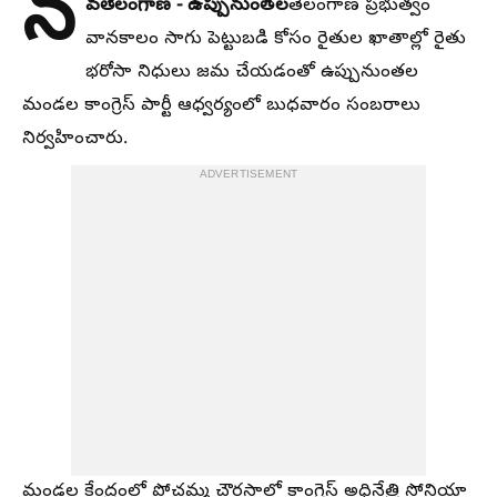
న
వతెలంగాణ - ఉప్పునుంతల
తెలంగాణ ప్రభుత్వం
వానకాలం సాగు పెట్టుబడి కోసం రైతుల ఖాతాల్లో రైతు
భరోసా నిధులు జమ చేయడంతో ఉప్పునుంతల
మండల కాంగ్రెస్ పార్టీ ఆధ్వర్యంలో బుధవారం సంబరాలు
నిర్వహించారు.
ADVERTISEMENT
మండల కేంద్రంలో పోచమ్మ చౌరస్తాలో కాంగ్రెస్ అధినేత్రి సోనియా