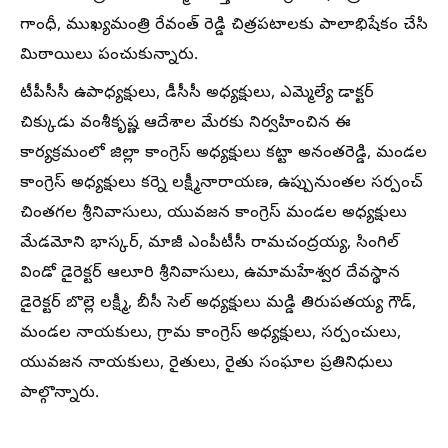
గాంధీ, ముఖ్యమంత్రి రేవంత్ రెడ్డి చిత్రపటాలకు పాలాభిషేకం చేసి
మిఠాయిలు పంచుకున్నారు.
టీపీసీసీ ఉపాధ్యక్షులు, డీసీసీ అధ్యక్షులు, ఎమ్మెల్యే డాక్టర్
చిక్కుడు వంశీకృష్ణ ఆదేశాల మేరకు నిర్వహించిన ఈ
కార్యక్రమంలో జిల్లా కాంగ్రెస్ అధ్యక్షులు కట్టా అనంతరెడ్డి, మండల
కాంగ్రెస్ అధ్యక్షులు కర్నె లక్ష్మీనారాయణ, ఉప్పునుంతల సర్పంచ్
చింతగల శ్రీనివాసులు, యువజన కాంగ్రెస్ మండల అధ్యక్షులు
మేడమోని భాస్కర్, మాజీ ఎంపీటీసీ రామచంద్రయ్య, సింగిల్
విండో డైరెక్టర్ ఆలూరి శ్రీనివాసులు, ఉమామహేశ్వర దేవస్థాన
డైరెక్టర్ బొల్లె లక్ష్మీ, బీసీ సెల్ అధ్యక్షులు మడ్డి తిరుపతయ్య గౌడ్,
మండల నాయకులు, గ్రామ కాంగ్రెస్ అధ్యక్షులు, సర్పంచులు,
యువజన నాయకులు, రైతులు, రైతు సంఘాల ప్రతినిధులు
పాల్గొన్నారు.