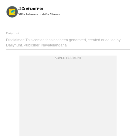
నవ తెలంగాణ
588k
followers
440k
Stories
Dailyhunt
Disclaimer
: This content has not been generated, created or edited by
Dailyhunt. Publisher: Navatelangana
ADVERTISEMENT