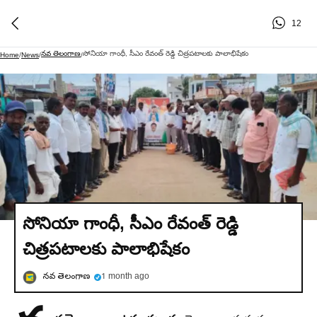
12
నవ తెలంగాణ
సోనియా గాంధీ, సీఎం రేవంత్ రెడ్డి చిత్రపటాలకు పాలాభిషేకం
Home
/
News
/
/
సోనియా గాంధీ, సీఎం రేవంత్ రెడ్డి
చిత్రపటాలకు పాలాభిషేకం
నవ తెలంగాణ
1 month ago