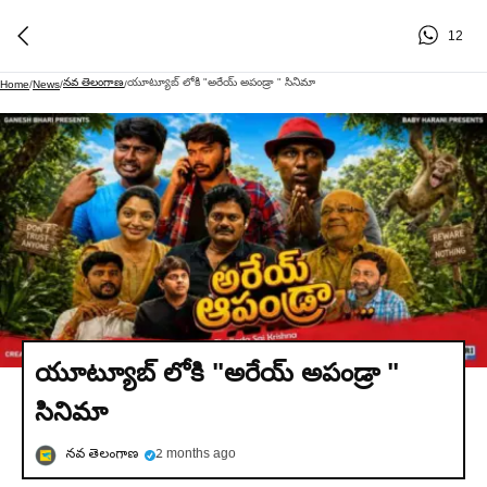
12
నవ తెలంగాణ
యూట్యూబ్ లోకి "అరేయ్ అపండ్రా " సినిమా
Home
/
News
/
/
యూట్యూబ్ లోకి "అరేయ్ అపండ్రా "
సినిమా
నవ తెలంగాణ
2 months ago