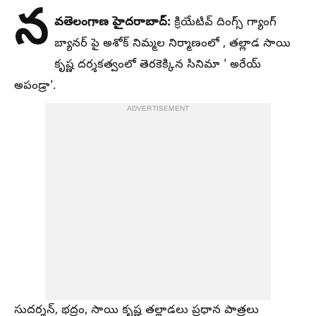
న
వతెలంగాణ హైదరాబాద్
:
క్రియేటివ్ దింగ్స్ గ్యాంగ్
బ్యానర్ పై అశోక్ నిమ్మల నిర్మాణంలో , తల్లాడ సాయి
కృష్ణ దర్శకత్వంలో తెరకెక్కిన సినిమా ' అరేయ్
అపండ్రా'.
ADVERTISEMENT
సుదర్శన్, భద్రం, సాయి కృష్ణ తల్లాడలు ప్రధాన పాత్రలు