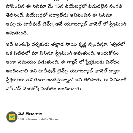
పోషించిన ఈ సినిమా మే 15న థియేటర్లలో విడుదలైన సంగతి
తెలిసిందే. థియేటర్లలో పర్వాలేదు అనిపించిన ఈ సినిమా
ఇప్పుడు టాలీవుడ్ టైమ్స్ అనే యూట్యూబ్ ఛానెల్ లో స్ట్రీమింగ్
అవుతుంది.
ఇదే అంశంపై దర్శకుడు తల్లాడ సాయి కృష్ణ స్పందిస్తూ, 'త్వరలో
ఒక ఓటిటిలో మా సినిమా స్ట్రీమింగ్ అవుతుంది. అందుకోసం
ఇంకా సమయం పడుతుంది, ఈ గ్యాప్ లో ప్రేక్షకులకు వినోదం
అందించాలి అని టాలీవుడ్ టైమ్స్ యూట్యూబ్ ఛానెల్ ద్వారా
ప్రేక్షకులకు ఉచితంగా అందిస్తున్నాం' అని తెలిపారు. ఈ సినిమాకి
ఎస్.ఎస్ వెంకటేష్ సంగీతం అందించారు.
నవ తెలంగాణ
588k
followers
440k
Stories