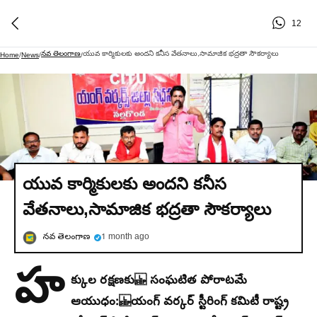
12
నవ తెలంగాణ
యువ కార్మికులకు అందని కనీస వేతనాలు,సామాజిక భద్రతా సౌకర్యాలు
Home
/
News
/
/
యువ కార్మికులకు అందని కనీస
వేతనాలు,సామాజిక భద్రతా సౌకర్యాలు
నవ తెలంగాణ
1 month ago
హ
క్కుల రక్ష‍ణకు సంఘటిత పోరాటమే
ఆయుధం: యంగ్ వర్కర్ స్టీరింగ్ కమిటీ రాష్ట్ర