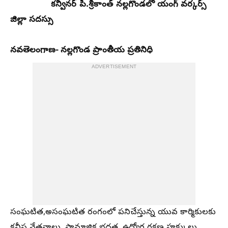
కన్వీనర్ పి.శ్రీకాంత్ నల్లగొండలో యంగ్ వర్కర్స్
జిల్లా సదస్సు
​నవతెలంగాణ- నల్లగొండ ప్రాంతీయ ప్రతినిధి
ADVERTISEMENT
సంఘటిత,అసంఘటిత రంగంలో పనిచేస్తున్న యువ కార్మికులకు
కనీస వేతనాలు, సామాజిక భద్రత, ఉద్యోగ రక్షణ హక్కులు