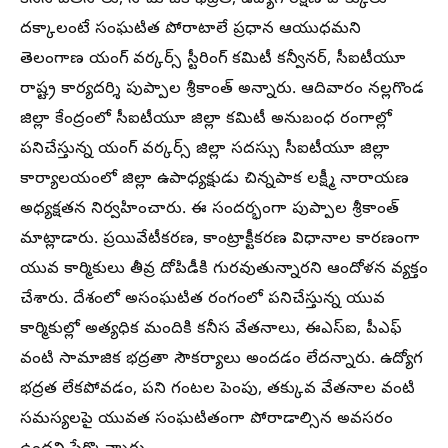
దక్కాలంటే సంఘటిత పోరాటాలే ప్రధాన ఆయుధమని
తెలంగాణ యంగ్ వర్కర్స్ స్టీరింగ్ కమిటీ కన్వీనర్, సీఐటీయూ
రాష్ట్ర కార్యదర్శి పుప్పాల శ్రీకాంత్ అన్నారు. ఆదివారం నల్లగొండ
జిల్లా కేంద్రంలో సీఐటీయూ జిల్లా కమిటీ అనుబంధ రంగాల్లో
పనిచేస్తున్న యంగ్ వర్కర్స్ జిల్లా సదస్సు సీఐటీయూ జిల్లా
కార్యాలయంలో జిల్లా ఉపాధ్యక్షుడు చిన్నపాక లక్ష్మీ నారాయణ
అధ్యక్షతన నిర్వహించారు. ఈ సందర్భంగా పుప్పాల శ్రీకాంత్
మాట్లాడారు. ప్రయివేటీకరణ, కాంట్రాక్టీకరణ విధానాల కారణంగా
యువ కార్మికులు తీవ్ర దోపిడీకి గురవుతున్నారని ఆందోళన వ్యక్తం
చేశారు. దేశంలో అసంఘటిత రంగంలో పనిచేస్తున్న యువ
కార్మికుల్లో అత్యధిక మందికి కనీస వేతనాలు, ఈఎస్ఐ, పీఎఫ్
వంటి సామాజిక భద్రతా సౌకర్యాలు అందడం లేదన్నారు. ఉద్యోగ
భద్రత లేకపోవడం, పని గంటల పెంపు, తక్కువ వేతనాల వంటి
సమస్యలపై యువత సంఘటితంగా పోరాడాల్సిన అవసరం