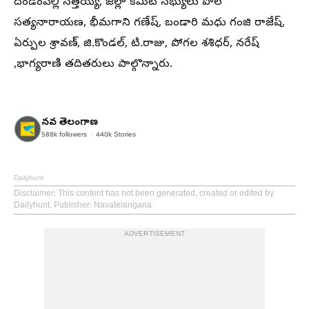
దండెంపల్లి సత్తయ్య, జిల్లా కమిటీ సభ్యులు పోలే
సత్యనారాయణ, భీమగాని గణేష్, బండారి మధు గంజి రాజేష్,
ఏర్పుల శ్రావణ్, జి.కొండల్, టి.రాజు, పోగల శశిధర్, నరేష్
,భాగ్యరాణి తదితరులు పాల్గొన్నారు.
నవ తెలంగాణ
588k
followers
440k
Stories
Dailyhunt
Disclaimer
: This content has not been generated, created or edited by
Dailyhunt. Publisher: Navatelangana
ADVERTISEMENT