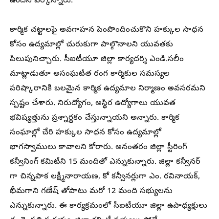
ఉందని పేర్కొన్నారు.
కార్మిక చట్టాలపై అవగాహన పెంపొందించుకొని హక్కుల సాధన
కోసం ఉద్యమాల్లో చురుకుగా పాల్గొనాలని యువతకు
పిలుపునిచ్చారు. సీఐటీయూ జిల్లా కార్యదర్శి ఎండి.సలీం
మాట్లాడుతూ అసంఘటిత రంగ కార్మికుల సమస్యల
పరిష్కారానికి బలమైన కార్మిక ఉద్యమాల నిర్మాణం అవసరమని
స్పష్టం చేశారు. నిరుద్యోగం, అస్థిర ఉద్యోగాలు యువత
భవిష్యత్తును ప్రశ్నార్ధకం చేస్తున్నాయని అన్నారు. కార్మిక
సంఘాల్లో చేరి హక్కుల సాధన కోసం ఉద్యమాల్లో
భాగస్వాములు కావాలని కోరారు. అనంతరం జిల్లా స్టీరింగ్
కన్వీనింగ్ కమిటీని 15 మందితో ఎన్నుకున్నారు. జిల్లా కన్వీనర్
గా చిన్నపాక లక్ష్మీనారాయణ, కో కన్వీనర్లుగా ఎం. రవినాయక్,
భీమగాని గణేష్ తోపాటు మరో 12 మంది సభ్యులను
ఎన్నుకున్నారు. ఈ కార్యక్రమంలో సీఐటీయూ జిల్లా ఉపాధ్యక్షులు