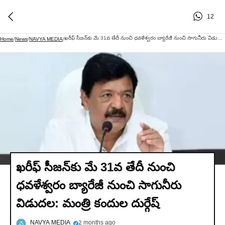
12
ఖరీఫ్ సీజన్‌కు మే 31వ తేదీ నుంచి ధవళేశ్వరం బ్యారేజీ నుంచి సాగునీరు విడుదల: మంత్రి కందుల దుర్గేష్
Home
/
News
/
NAVYA MEDIA
/
ఖరీఫ్ సీజన్‌కు మే 31వ తేదీ నుంచి
ధవళేశ్వరం బ్యారేజీ నుంచి సాగునీరు
విడుదల: మంత్రి కందుల దుర్గేష్
NAVYA MEDIA
2 months ago