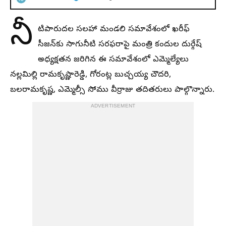
నీ
టిపారుదల సలహా మండలి సమావేశంలో ఖరీఫ్
సీజన్‌కు సాగునీటి సరఫరాపై మంత్రి కందుల దుర్గేష్
అధ్యక్షతన జరిగిన ఈ సమావేశంలో ఎమ్మెల్యేలు
నల్లమిల్లి రామకృష్ణారెడ్డి, గోరంట్ల బుచ్చయ్య చౌదరి,
బలరామకృష్ణ, ఎమ్మెల్సీ సోము వీర్రాజు తదితరులు పాల్గొన్నారు.
ADVERTISEMENT