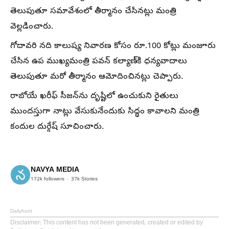
తెలుపుతూ సమావేశంలో తీర్మానం చేసినట్లు మంత్రి
వెల్లడించారు.
గోదావరి నది కాలుష్య నివారణ కోసం రూ.100 కోట్లు మంజూరు
చేసిన ఉప ముఖ్యమంత్రి పవన్ కల్యాణ్‌కి ధన్యవాదాలు
తెలుపుతూ మరో తీర్మానం ఆమోదించినట్లు చెప్పారు.
రాబోయే ఖరీఫ్ సీజన్‌ను దృష్టిలో ఉంచుకుని రైతులు
ముందస్తుగా నాట్లు వేసుకునేందుకు సిద్ధం కావాలని మంత్రి
కందుల దుర్గేష్ సూచించారు.
NAVYA MEDIA
172k
followers
37k
Stories
Dailyhunt
Disclaimer
: This content has not been generated, created or edited by