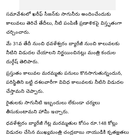
సమావేశంలో ఖరీఫ్ సీజన్‌కు సాగునీరు అందించేందుకు
కాలువలు తెరిచే తేదీలు, నీటి పంపిణీ ప్రణాళికపై విస్తృతంగా
చర్చించారు.
మే 31వ తేదీ నుంచి ధవళేశ్వరం బ్యారేజీ నుంచి కాలువలకు
నీటిని విడుదల చేయాలని నిర్ణయించినట్లు మంత్రి కందుల
దుర్గేష్ తెలిపారు.
ప్రస్తుతం కాలువల మరమ్మతు పనులు కొనసాగుతున్నందున,
పరిస్థితిని బట్టి దశలవారీగా వివిధ కాలువలకు నీటిని విడుదల
చేస్తామని చెప్పారు.
రైతులకు సాగునీటి ఇబ్బందులు లేకుండా చర్యలు
తీసుకుంటామని హామీ ఇచ్చారు.
ధవళేశ్వరం బ్యారేజీ గేట్ల మరమ్మతుల కోసం రూ.148 కోట్లు
విడుదల చేసిన ముఖ్యమంత్రి చంద్రబాబు నాయుడికి కృతజ్ఞతలు