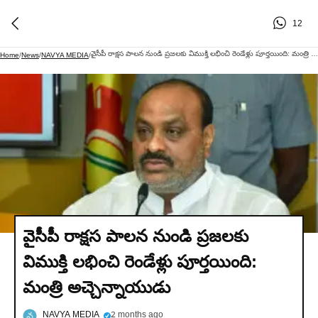
12
వైసీపీ రాక్షస పాలన నుండి ప్రజలకు విముక్తి లభించి రెండేళ్లు పూర్తయింది: మంత్రి అచ్చెన్నాయుడు
Home
/
News
/
NAVYA MEDIA
/
వైసీపీ రాక్షస పాలన నుండి ప్రజలకు
విముక్తి లభించి రెండేళ్లు పూర్తయింది:
మంత్రి అచ్చెన్నాయుడు
NAVYA MEDIA
2 months ago