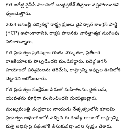
గత ఐదేళ్ల వైసీపీ పాలనలో ఆంధ్రప్రదేశ్ తీవ్రంగా నష్టపోయిందని
ధ్వజమెత్తారు.
2024 అసెంబ్లీ ఎన్నికల్లో రాష్ట్ర ప్రజలు వైఎస్సార్ కాంగ్రెస్ పార్టీ
(YCP) అహంకారానికి, రాక్షస పాలనకు చారిత్రాత్మక ముగింపు
పలికారన్నారు.
గత ప్రభుత్వం ప్రతిపక్షాల గొంతు నొక్కుతూ, ప్రతీకార
రాజకీయాలకు పాల్పడిందని మండిపడ్డారు. ఐదేళ్ల జగన్
హయాంలో పరిశ్రమలను తరిమేసి, రాష్ట్రాన్ని అప్పుల ఊబిలోకి
నెట్టారని ఆరోపించారు.
గత ప్రభుత్వం సంక్షేమం పేరుతో మహిళలను, రైతులను,
యువతను పూర్తిగా వంచించిందని దుయ్యబట్టారు.
ముఖ్యమంత్రి చంద్రబాబు నాయుడు నేతృత్వంలోని కూటమి
ప్రభుత్వం అధికారంలోకి వచ్చిన ఈ రెండేళ్ల కాలంలో రాష్ట్రాన్ని
మళ్లీ అభివృద్ధి పథంలోకి తీసుకువచ్చిందని స్పష్టం చేశారు.