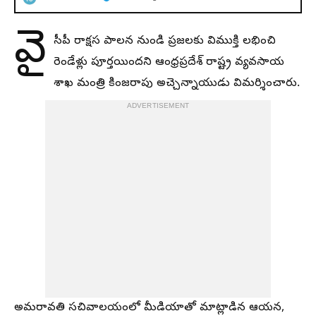
వై
సీపీ రాక్షస పాలన నుండి ప్రజలకు విముక్తి లభించి
రెండేళ్లు పూర్తయిందని ఆంధ్రప్రదేశ్ రాష్ట్ర వ్యవసాయ
శాఖ మంత్రి కింజరాపు అచ్చెన్నాయుడు విమర్శించారు.
ADVERTISEMENT
అమరావతి సచివాలయంలో మీడియాతో మాట్లాడిన ఆయన,