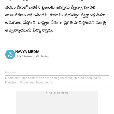
భయం నీడలో బతికిన ప్రజలకు ఇప్పుడు స్వేచ్ఛా పూరిత
వాతావరణం లభించిందని, కూటమి ప్రభుత్వం స్వర్ణాంధ్ర దిశగా
అడుగులు వేస్తోంది, రాష్ట్రం వేగంగా ప్రగతి సాధిస్తోందని మంత్రి
అచ్చెన్నాయుడు పేర్కొన్నారు.
NAVYA MEDIA
172k
followers
37k
Stories
Dailyhunt
Disclaimer
: This content has not been generated, created or edited by
Dailyhunt. Publisher: Navyamedia
ADVERTISEMENT