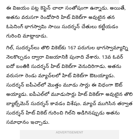
ఈ విజయం పట్ల కెప్టెన్ చాలా సంతోషంగా ఉన్నాడు. అయితే,
అతను వరుసగా రెండోసారి హిట్ వికెట్‌గా అవుటైన తన
ఓపెనింగ్ భాగస్వామి సాయి సుదర్శన్ చేతులు కట్టేయడం
గురించి మాట్లాడాడు.
గిల్‌, సుదర్శన్‌లు తొలి వికెట్‌కు 167 పరుగుల భాగస్వామ్యాన్ని
నెలకొల్పడం ద్వారా విజయానికి పునాది వేశారు. 13వ ఓవర్
ఐదో బంతికి సుదర్శన్‌ హిట్ వికెట్‌గా వెనుదిరిగాడు. అతను
వరుసగా రెండు మ్యాచ్‌లలో హిట్ వికెట్‌గా ఔటయ్యాడు.
సుదర్శన్ ఐపీఎల్‌లో మొత్తం మూడు సార్లు ఈ విధంగా ఔట్
అయ్యాడు. ఐపీఎల్‌లో మూడుసార్లు హిట్‌ వికెట్‌గా అవుటైన తొలి
బ్యాట్స్‌మెన్ సుదర్శన్ కావడం విశేషం. మ్యాచ్ ముగిసిన తర్వాత
సుదర్శన్ హిట్ వికెట్ గురించి గిల్‌ని అడిగినప్పుడు అతను
సమాధానం ఇచ్చాడు.
ADVERTISEMENT