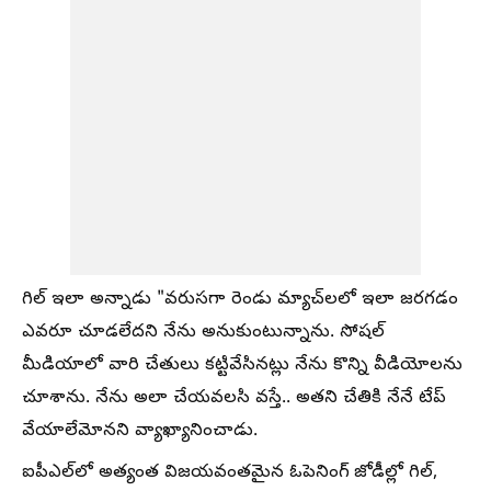
గిల్ ఇలా అన్నాడు "వరుసగా రెండు మ్యాచ్‌లలో ఇలా జరగడం
ఎవరూ చూడలేదని నేను అనుకుంటున్నాను. సోషల్
మీడియాలో వారి చేతులు కట్టివేసినట్లు నేను కొన్ని వీడియోలను
చూశాను. నేను అలా చేయవలసి వస్తే.. అతని చేతికి నేనే టేప్
వేయాలేమోనని వ్యాఖ్యానించాడు.
ఐపీఎల్‌లో అత్యంత విజయవంతమైన ఓపెనింగ్ జోడీల్లో గిల్,