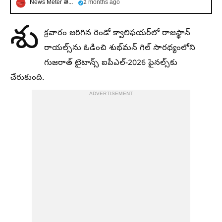
News Meter తెలుగు
2 months ago
శు
క్రవారం జరిగిన రెండో క్వాలిఫయర్‌లో రాజస్థాన్
రాయల్స్‌ను ఓడించి శుభ్‌మన్ గిల్ సారథ్యంలోని
గుజరాత్ టైటాన్స్ ఐపీఎల్-2026 ఫైనల్స్‌కు
చేరుకుంది.
ADVERTISEMENT