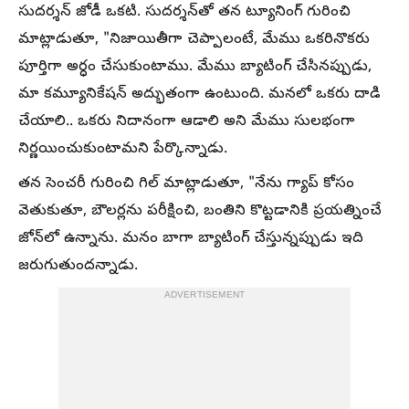
సుదర్శన్ జోడీ ఒకటి. సుదర్శన్‌తో తన ట్యూనింగ్ గురించి
మాట్లాడుతూ, "నిజాయితీగా చెప్పాలంటే, మేము ఒకరినొకరు
పూర్తిగా అర్ధం చేసుకుంటాము. మేము బ్యాటింగ్ చేసినప్పుడు,
మా కమ్యూనికేషన్ అద్భుతంగా ఉంటుంది. మనలో ఒకరు దాడి
చేయాలి.. ఒకరు నిదానంగా ఆడాలి అని మేము సులభంగా
నిర్ణయించుకుంటామని పేర్కొన్నాడు.
తన సెంచరీ గురించి గిల్ మాట్లాడుతూ, "నేను గ్యాప్ కోసం
వెతుకుతూ, బౌలర్లను పరీక్షించి, బంతిని కొట్టడానికి ప్రయత్నించే
జోన్‌లో ఉన్నాను. మనం బాగా బ్యాటింగ్ చేస్తున్నప్పుడు ఇది
జరుగుతుందన్నాడు.
ADVERTISEMENT