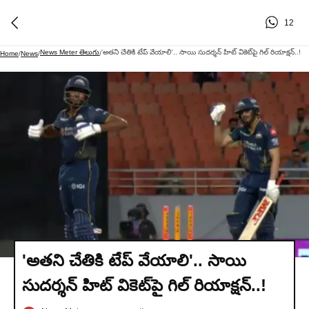
12
News Meter తెలుగు
'అతని చేతికి టేప్ వేయాలి'.. సాయి సుదర్శన్‌ హిట్ వికెట్‌పై గిల్ రియాక్షన్‌..!
Home
/
News
/
/
'అతని చేతికి టేప్ వేయాలి'.. సాయి
సుదర్శన్‌ హిట్ వికెట్‌పై గిల్ రియాక్షన్‌..!