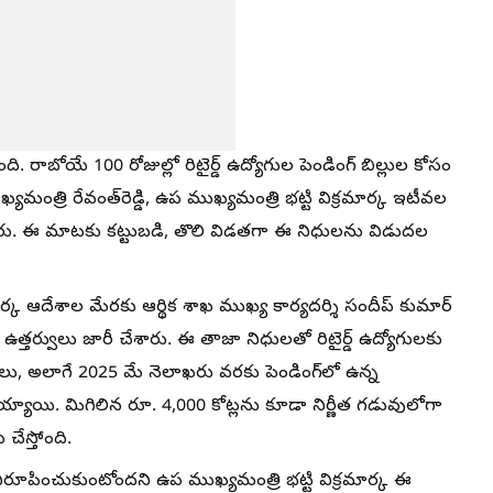
ి. రాబోయే 100 రోజుల్లో రిటైర్డ్ ఉద్యోగుల పెండింగ్ బిల్లుల కోసం
యమంత్రి రేవంత్‌రెడ్డి, ఉప ముఖ్యమంత్రి భట్టి విక్రమార్క ఇటీవల
ు. ఈ మాటకు కట్టుబడి, తొలి విడతగా ఈ నిధులను విడుదల
మార్క ఆదేశాల మేరకు ఆర్థిక శాఖ ముఖ్య కార్యదర్శి సందీప్ కుమార్
తర్వులు జారీ చేశారు. ఈ తాజా నిధులతో రిటైర్డ్ ఉద్యోగులకు
, అలాగే 2025 మే నెలాఖరు వరకు పెండింగ్‌లో ఉన్న
తయ్యాయి. మిగిలిన రూ. 4,000 కోట్లను కూడా నిర్ణీత గడువులోగా
చేస్తోంది.
నిరూపించుకుంటోందని ఉప ముఖ్యమంత్రి భట్టి విక్రమార్క ఈ