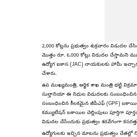
2,000 కోట్లను ప్రభుత్వం శుక్రవారం విడుదల చేసింద
మొత్తం రూ. 6,000 కోట్లు విడుదల చేస్తామని ముఖ్
ఉద్యోగ ఐకాస (JAC) నాయకులకు హామీ ఇచ్చార
చేశారు.
ఉప ముఖ్యమంత్రి, ఆర్థిక శాఖ మంత్రి భట్టి విక్ర
సుల్తానియా ఈ నిధుల విడుదలకు సంబంధించిన ఉత్
సంబంధించిన కీలకమైన జీపీఎఫ్ (GPF) బకాయిలు
కమ్యుటేషన్ బకాయిల చెల్లింపులు పూర్తిగా పూర్
విడుదల చేసేందుకు ప్రభుత్వం శరవేగంగా కసరత్తు 
ఉద్యోగులకు ఇచ్చిన మాటను ప్రభుత్వం చేతల్లో 