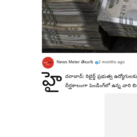
News Meter తెలుగు
2 months ago
హై
దరాబాద్‌: రిటైర్డ్ ప్రభుత్వ ఉద్యోగు
దీర్ఘకాలంగా పెండింగ్‌లో ఉన్న వారి