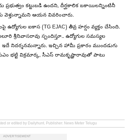
 ప్రభుత్వం కట్టుబడి ఉందని, దీర్ఘకాలిక బకాయిలన్నింటినీ
కు వెళ్తున్నామని ఆయన వివరించారు.
ై ఉద్యోగుల ఐకాస (TG EJAC) తీవ్ర హర్షం వ్యక్తం చేసింది.
ఏలూరి శ్రీనివాసరావు స్పందిస్తూ.. ఉద్యోగుల సమస్యల
ికి ఇదే నిదర్శనమన్నారు. ఇచ్చిన హామీ ప్రకారం ముందడుగు
 సీఎం భట్టి విక్రమార్క, సీఎస్ రామకృష్ణారావుతో పాటు
ated or edited by Dailyhunt. Publisher: News Meter Telugu
ADVERTISEMENT