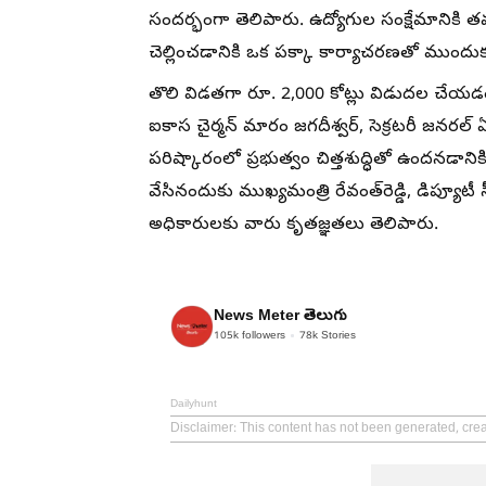
సందర్భంగా తెలిపారు. ఉద్యోగుల సంక్షేమానికి తమ
చెల్లించడానికి ఒక పక్కా కార్యాచరణతో ముందు
తొలి విడతగా రూ. 2,000 కోట్లు విడుదల చేయడంప
ఐకాస చైర్మన్ మారం జగదీశ్వర్, సెక్రటరీ జనరల్ 
పరిష్కారంలో ప్రభుత్వం చిత్తశుద్ధితో ఉందనడాన
వేసినందుకు ముఖ్యమంత్రి రేవంత్‌రెడ్డి, డిప్యూటీ
అధికారులకు వారు కృతజ్ఞతలు తెలిపారు.
News Meter తెలుగు
105k
followers
78k
Stories
Dailyhunt
Disclaimer
: This content has not been generated, cre