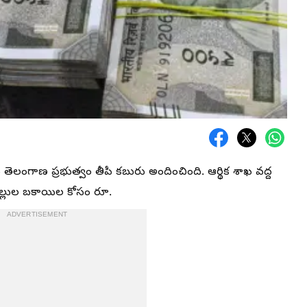
లకు తెలంగాణ ప్రభుత్వం తీపి కబురు అందించింది. ఆర్థిక శాఖ వద్ద
 బిల్లుల బకాయిల కోసం రూ.
ADVERTISEMENT