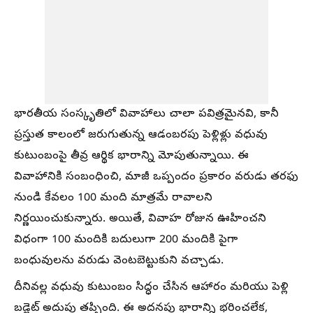
భారతీయ సంస్కృతిలో వివాహాలు చాలా పవిత్రమైనవి, కానీ
ప్రస్తుత కాలంలో జరుగుతున్న ఆడంబరపు పెళ్లిళ్లు వధువు
కుటుంబంపై తీవ్ర ఆర్థిక భారాన్ని మోపుతున్నాయి. ఈ
వివాహానికి సంబంధించి, మాజీ ఒప్పందం ప్రకారం వరుడు తరఫు
నుండి కేవలం 100 మంది మాత్రమే రావాలని
నిర్ణయించుకున్నారు. అయితే, వివాహ రోజున ఊహించని
విధంగా 100 మందికి బదులుగా 200 మందికి పైగా
బంధువులను వరుడు వెంటబెట్టుకుని వచ్చాడు.
దీనివల్ల వధువు కుటుంబం సిద్ధం చేసిన ఆహారం మరియు పెళ్లి
బడ్జెట్ అదుపు తప్పింది. ఈ అదనపు భారాన్ని భరించలేక,