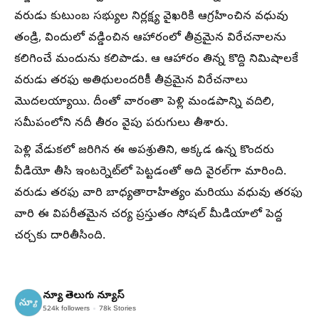
వరుడు కుటుంబ సభ్యుల నిర్లక్ష్య వైఖరికి ఆగ్రహించిన వధువు
తండ్రి, విందులో వడ్డించిన ఆహారంలో తీవ్రమైన విరేచనాలను
కలిగించే మందును కలిపాడు. ఆ ఆహారం తిన్న కొద్ది నిమిషాలకే
వరుడు తరఫు అతిథులందరికీ తీవ్రమైన విరేచనాలు
మొదలయ్యాయి. దీంతో వారంతా పెళ్లి మండపాన్ని వదిలి,
సమీపంలోని నదీ తీరం వైపు పరుగులు తీశారు.
పెళ్లి వేడుకలో జరిగిన ఈ అపశ్రుతిని, అక్కడ ఉన్న కొందరు
వీడియో తీసి ఇంటర్నెట్‌లో పెట్టడంతో అది వైరల్‌గా మారింది.
వరుడు తరఫు వారి బాధ్యతారాహిత్యం మరియు వధువు తరఫు
వారి ఈ విపరీతమైన చర్య ప్రస్తుతం సోషల్ మీడియాలో పెద్ద
చర్చకు దారితీసింది.
న్యూ తెలుగు న్యూస్
524k
followers
78k
Stories