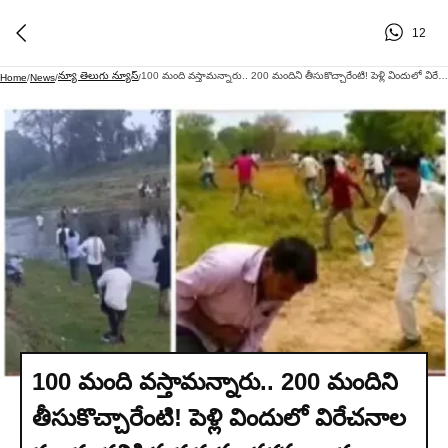
12
న్యూ తెలుగు న్యూస్
100 మంది వస్తామన్నారు.. 200 మందిని తీసుకొచ్చారేంటి! పెళ్లి విందులో విరేచనాల మందు కలిపిన వధువు తరఫు వారు.. వీడియో వైరల్!
Home
/
News
/
/
100 మంది వస్తామన్నారు.. 200 మందిని
తీసుకొచ్చారేంటి! పెళ్లి విందులో విరేచనాల