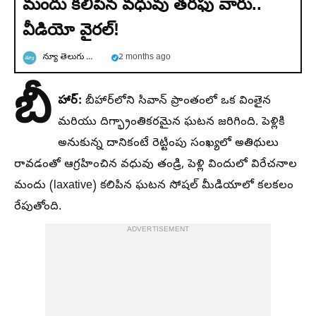
మందు కలిపిన వధువు తరఫు వారు..
వీడియో వైరల్!
న్యూ తెలుగు న్యూస్
2 months ago
బీ
హార్:
బీహార్‌లోని సివాన్ ప్రాంతంలో ఒక వింతైన
మరియు దిగ్భ్రాంతికరమైన ఘటన జరిగింది. పెళ్లికి
అనుకున్న దానికంటే రెట్టింపు సంఖ్యలో అతిథులు
రావడంతో ఆగ్రహించిన వధువు తండ్రి, పెళ్లి విందులో విరేచనాల
మందు (laxative) కలిపిన ఘటన సోషల్ మీడియాలో కలకలం
రేపుతోంది.
ADVERTISEMENT