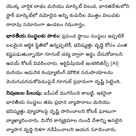
యొక్క వార్షిక లాభం మరియు మార్కెట్ విలువ, భారతదేశంలోని
స్టాక్ మార్కెట్‌లో నమోదైన అన్ని కంపెనీల మొత్తం విలువకు
దాదాపు సమానంగా ఉండటం గమనార్హం.
భారతీయ సంస్థలకు పాఠం:
ప్రపంచ స్థాయి సంస్థలు ఇప్పటికే
బలమైన ఆర్థిక స్థితిలో ఉన్నప్పటికీ, భవిష్యత్తు వృద్ధి కోసం ఎంత
కష్టపడుతున్నాయో గూగుల్ చర్య ద్వారా అర్థం చేసుకోవాలని
ఉదయ్ కోటక్ వివరించారు. ఆర్టిఫిషియల్ ఇంటెలిజెన్స్ (AI)
మరియు ఆధునిక కంప్యూటింగ్ మౌలిక సదుపాయాలను
మెరుగుపరచుకోవడంపైనే గూగుల్ ప్రధానంగా దృష్టి పెట్టింది.
నిపుణుల పిలుపు:
ఐపీఎల్ ముగిసింది కాబట్టి, ఇకనైనా
భారతీయ సంస్థలు తమ ప్రధాన వ్యాపారాలు మరియు
భవిష్యత్తు వ్యూహాలపై దృష్టి సారించాలని కోటక్ ఘాటుగా
వ్యాఖ్యానించారు. వినోద కార్యక్రమాల నుండి దేశాన్ని అసలైన
వ్యాపార వృద్ధి దిశగా నడిపించాలని ఆయన సూచించారు.