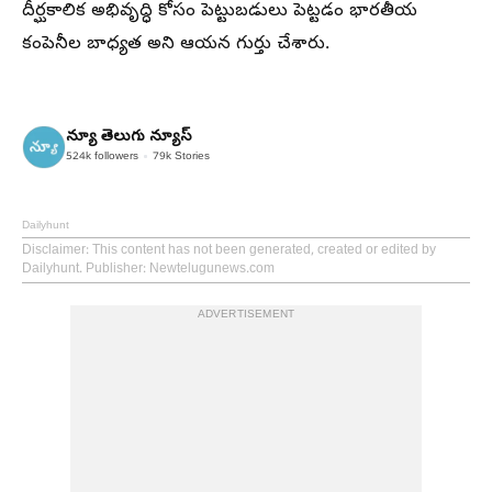
దీర్ఘకాలిక అభివృద్ధి కోసం పెట్టుబడులు పెట్టడం భారతీయ
కంపెనీల బాధ్యత అని ఆయన గుర్తు చేశారు.
న్యూ తెలుగు న్యూస్
524k
followers
79k
Stories
Dailyhunt
Disclaimer
: This content has not been generated, created or edited by
Dailyhunt. Publisher: Newtelugunews.com
ADVERTISEMENT