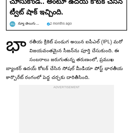
చూసుకోండి.. అంటూ ఉదయ్ కోటక్ చేసిన
ట్వీట్ షాక్ ఇచ్చింది.
న్యూ తెలుగు న్యూస్
2 months ago
భా
రతీయ క్రికెట్ పండుగ అయిన ఐపీఎల్ (IPL) మరో
విజయవంతమైన సీజన్‌ను పూర్తి చేసుకుంది. ఈ
సంబరాలు జరుగుతున్న తరుణంలో, ప్రముఖ
బ్యాంకర్ ఉదయ్ కోటక్ చేసిన సోషల్ మీడియా పోస్ట్ భారతీయ
కార్పొరేట్ రంగంలో పెద్ద చర్చకు దారితీసింది.
ADVERTISEMENT