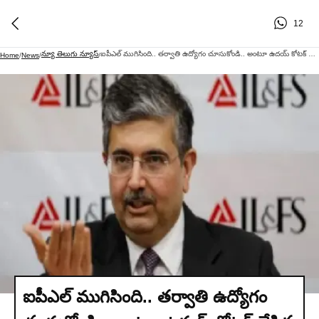
12
న్యూ తెలుగు న్యూస్
ఐపీఎల్ ముగిసింది.. తర్వాతి ఉద్యోగం చూసుకోండి.. అంటూ ఉదయ్ కోటక్ చేసిన ట్వీట్ షాక్ ఇచ్చింది.
Home
/
News
/
/
ఐపీఎల్ ముగిసింది.. తర్వాతి ఉద్యోగం