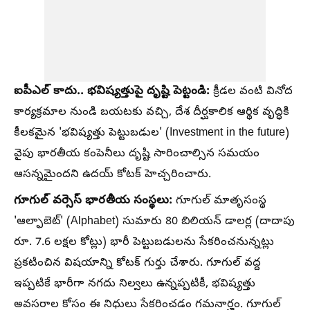
ఐపీఎల్ కాదు.. భవిష్యత్తుపై దృష్టి పెట్టండి:
క్రీడల వంటి వినోద
కార్యక్రమాల నుండి బయటకు వచ్చి, దేశ దీర్ఘకాలిక ఆర్థిక వృద్ధికి
కీలకమైన 'భవిష్యత్తు పెట్టుబడుల' (Investment in the future)
వైపు భారతీయ కంపెనీలు దృష్టి సారించాల్సిన సమయం
ఆసన్నమైందని ఉదయ్ కోటక్ హెచ్చరించారు.
గూగుల్ వర్సెస్ భారతీయ సంస్థలు:
గూగుల్ మాతృసంస్థ
'ఆల్ఫాబెట్' (Alphabet) సుమారు 80 బిలియన్ డాలర్ల (దాదాపు
రూ. 7.6 లక్షల కోట్లు) భారీ పెట్టుబడులను సేకరించనున్నట్లు
ప్రకటించిన విషయాన్ని కోటక్ గుర్తు చేశారు. గూగుల్ వద్ద
ఇప్పటికే భారీగా నగదు నిల్వలు ఉన్నప్పటికీ, భవిష్యత్తు
అవసరాల కోసం ఈ నిధులు సేకరించడం గమనార్హం. గూగుల్