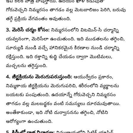
ఇవి కీలక పాత్ర పోషిస్తాయి. ఉదయం ఖాళీ కడుపుతో
గోరువెచ్చని నిమ్మరసం తాగడం వల్ల మెటబాలిజం పెరిగి, బరువు
తగ్గే ప్రక్రియ వేగవంతం అవుతుంది.
3. మెరిసే చర్మం కోసం:
నిమ్మరసంలోని విటమిన్-సి చర్మాన్ని
యవ్వనంగా, మెరిసేలా ఉంచుతుంది. ఇది ముడతలను తగ్గించి,
సూర్యుడి నుండి వచ్చే హానికరమైన కిరణాల నుండి చర్మాన్ని
రక్షిస్తుంది. ఇది రక్తాన్ని శుద్ధి చేయడం ద్వారా మొటిమలు,
మచ్చలను తగ్గిస్తుంది.
4. జీర్ణక్రియను మెరుగుపరుస్తుంది:
ఆయుర్వేదం ప్రకారం,
నిమ్మకాయ జీర్ణక్రియను మెరుగుపరిచి, శరీరంలోని వ్యర్థాలను
బయటకు పంపుతుంది. ఉదయాన్నే గోరువెచ్చని నిమ్మరసం
తాగడం వల్ల మలబద్ధకం వంటి సమస్యలు దూరమవుతాయి.
అంతేకాకుండా, ఇది నోటి దుర్వాసనను తగ్గించి, నోటిని
ఆరోగ్యంగా ఉంచుతుంది.