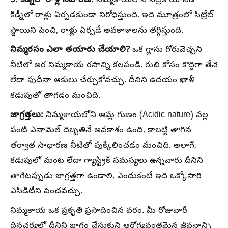
5. కిడ్నీలో రాళ్ల నివారణ:
నిమ్మకాయలోని సిట్రిక్ యాసిడ్
కిడ్నీలో రాళ్లు ఏర్పడకుండా నిరోధిస్తుంది. ఇది మూత్రంలో సిట్రేట్
స్థాయిని పెంచి, రాళ్లు ఏర్పడే అవకాశాలను తగ్గిస్తుంది.
నిమ్మరసం ఎలా తయారు చేయాలి?
ఒక గ్లాసు గోరువెచ్చని
నీటిలో అర నిమ్మకాయ రసాన్ని కలపండి. రుచి కోసం కొద్దిగా తేనె
లేదా పుదీనా ఆకులు చేర్చుకోవచ్చు. దీనిని ఉదయం ఖాళీ
కడుపుతో తాగడం మంచిది.
జాగ్రత్తలు:
నిమ్మకాయలోని ఆమ్ల గుణం (Acidic nature) వల్ల
పంటి ఎనామెల్ దెబ్బతినే అవకాశం ఉంది, కాబట్టి తాగిన
తర్వాత సాధారణ నీటితో పుక్కిలించడం మంచిది. అలాగే,
కడుపులో మంట లేదా గ్యాస్ట్రిక్ సమస్యలు ఉన్నవారు దీనిని
తాగేటప్పుడు జాగ్రత్తగా ఉండాలి, ఎందుకంటే ఇది ఒక్కోసారి
ఎసిడిటీని పెంచవచ్చు.
నిమ్మకాయ ఒక ప్రకృతి ప్రసాదించిన వరం. మీ రోజువారీ
దినచర్యలో దీనిని భాగం చేసుకుని ఆరోగ్యవంతమైన జీవనాన్ని