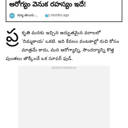
ఆరోగ్యం వెనుక రహస్యం ఇదే!
న్యూ తెలుగు న్యూస్
2 months ago
ప్ర
కృతి మనకు ఇచ్చిన అద్భుతమైన వరాలలో
'నిమ్మకాయ' ఒకటి. ఇది కేవలం వంటకాల్లో రుచి కోసం
మాత్రమే కాదు, మన ఆరోగ్యాన్ని, సౌందర్యాన్ని కొత్త
పుంతలు తొక్కించే ఒక సూపర్ ఫుడ్.
ADVERTISEMENT