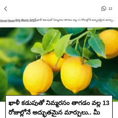
12
న్యూ తెలుగు న్యూస్
ఖాళీ కడుపుతో నిమ్మరసం తాగడం వల్ల 13 రోజుల్లోనే అద్భుతమైన మార్పులు.. మీ ఆరోగ్యం వెనుక రహస్యం ఇదే!
Home
/
News
/
/
ఖాళీ కడుపుతో నిమ్మరసం తాగడం వల్ల 13
రోజుల్లోనే అద్భుతమైన మార్పులు.. మీ