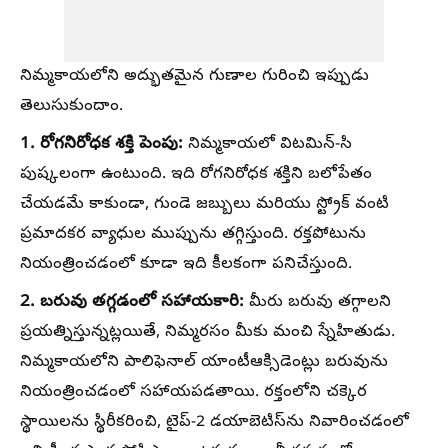
నిమ్మకాయలోని అద్భుతమైన గుణాల గురించి ఇప్పుడు
తెలుసుకుందాం.
1. రోగనిరోధక శక్తి పెంపు:
నిమ్మకాయలో విటమిన్-సి
పుష్కలంగా ఉంటుంది. ఇది రోగనిరోధక శక్తిని బలోపేతం
చేయడమే కాకుండా, గుండె జబ్బులు మరియు స్ట్రోక్ వంటి
ప్రమాదకర వ్యాధుల ముప్పును తగ్గిస్తుంది. రక్తపోటును
నియంత్రించడంలో కూడా ఇది కీలకంగా పనిచేస్తుంది.
2. బరువు తగ్గడంలో సహాయకారి:
మీరు బరువు తగ్గాలని
ప్రయత్నిస్తున్నట్లయితే, నిమ్మరసం మీకు మంచి స్నేహితుడు.
నిమ్మకాయలోని పాలిఫెనాల్ యాంటీఆక్సిడెంట్లు బరువును
నియంత్రించడంలో సహాయపడతాయి. రక్తంలోని చక్కెర
స్థాయిలను స్థిరీకరించి, టైప్-2 డయాబెటిస్‌ను నివారించడంలో