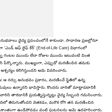
అనుభవాలు వైద్య ప్రపంచంలోనే కాకుండా, సాధారణ ప్రజల్లోనూ
ుగా 'ఎండ్ ఆఫ్ లైఫ్ కేర్' (End-of-Life Care) విభాగంలో
 కొన్ని గంటల ముందు లేదా రోజుల ముందు ఇటువంటి వింత
ేర్కొన్నారు. ముఖ్యంగా, ఎప్పుడో మరణించిన తమకు
శ్చర్యం కలిగిస్తుందని ఆమె వివరించారు.
ి:
ఆ నర్సు అనుభవం ప్రకారం, మరణించే స్థితిలో ఉన్న
 ఉన్నారని భావిస్తారు. కొందరు వారితో మాట్లాడటానికి
రిని తాకడానికి ప్రయత్నిస్తున్నట్లు వైద్య సిబ్బంది గమనించారు.
 గదిలో తిరుగుతోందని వెతకడం, మరొక రోగి తన మరణించిన
పు ప్రశాంతంగా ఉండిపోవడం వంటి ఘటనలను ఆమె ఉదహరించారు.