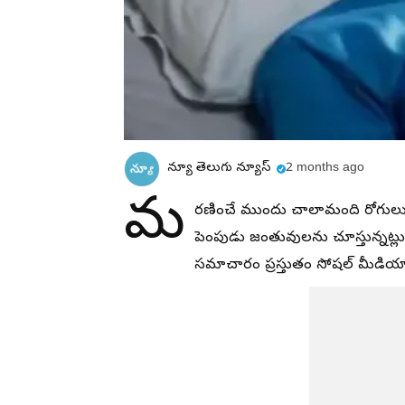
న్యూ తెలుగు న్యూస్
2 months ago
మ
రణించే ముందు చాలామంది రోగులు
పెంపుడు జంతువులను చూస్తున్నట్లుగ
సమాచారం ప్రస్తుతం సోషల్ మీడియ