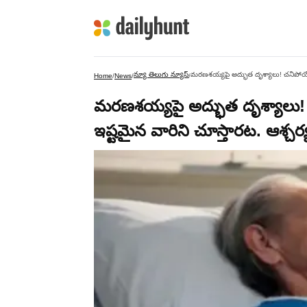
న్యూ తెలుగు న్యూస్
మరణశయ్యపై అద్భుత దృశ్యాలు! చనిపోయే
Home
/
News
/
/
మరణశయ్యపై అద్భుత దృశ్యాల
ఇష్టమైన వారిని చూస్తారట. ఆశ్చర్