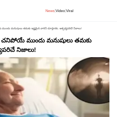
|
|
News
Video
Viral
 ముందు మనుషులు తమకు ఇష్టమైన వారిని చూస్తారట. ఆశ్చర్యపరిచే నిజాలు!
ు! చనిపోయే ముందు మనుషులు తమకు
యపరిచే నిజాలు!