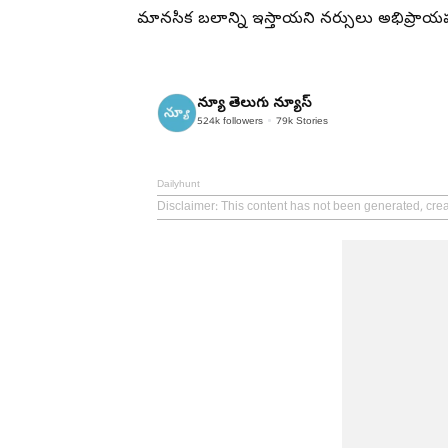
మానసిక బలాన్ని ఇస్తాయని నర్సులు అభిప్రాయ
న్యూ తెలుగు న్యూస్
524k
followers
79k
Stories
Dailyhunt
Disclaimer
: This content has not been generated, cr