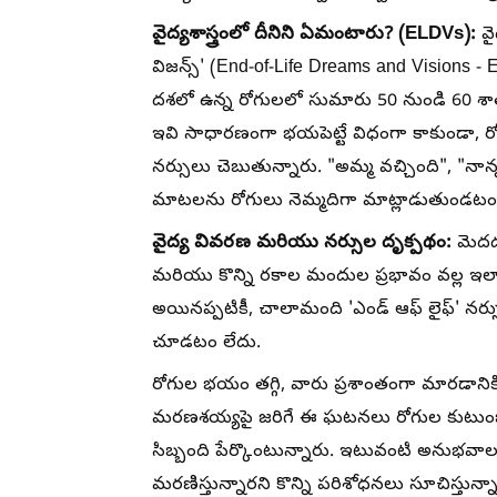
వైద్యశాస్త్రంలో దీనిని ఏమంటారు? (ELDVs):
వై
విజన్స్' (End-of-Life Dreams and Visions -
దశలో ఉన్న రోగులలో సుమారు 50 నుండి 60 శ
ఇవి సాధారణంగా భయపెట్టే విధంగా కాకుండా, 
నర్సులు చెబుతున్నారు. "అమ్మ వచ్చింది", "నాన్న
మాటలను రోగులు నెమ్మదిగా మాట్లాడుతుండటం
వైద్య వివరణ మరియు నర్సుల దృక్పథం:
మెదడు
మరియు కొన్ని రకాల మందుల ప్రభావం వల్ల ఇలాం
అయినప్పటికీ, చాలామంది 'ఎండ్ ఆఫ్ లైఫ్' నర్స
చూడటం లేదు.
రోగుల భయం తగ్గి, వారు ప్రశాంతంగా మారడా
మరణశయ్యపై జరిగే ఈ ఘటనలు రోగుల కుటుంబ
సిబ్బంది పేర్కొంటున్నారు. ఇటువంటి అనుభవాల
మరణిస్తున్నారని కొన్ని పరిశోధనలు సూచిస్తు