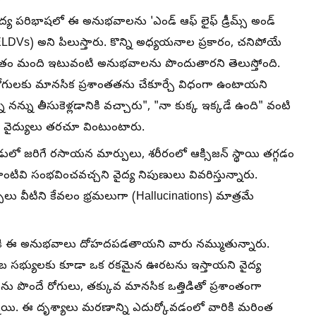
ద్య పరిభాషలో ఈ అనుభవాలను 'ఎండ్ ఆఫ్ లైఫ్ డ్రీమ్స్ అండ్
 ELDVs) అని పిలుస్తారు. కొన్ని అధ్యయనాల ప్రకారం, చనిపోయే
ాతం మంది ఇటువంటి అనుభవాలను పొందుతారని తెలుస్తోంది.
రోగులకు మానసిక ప్రశాంతతను చేకూర్చే విధంగా ఉంటాయని
 నన్ను తీసుకెళ్లడానికి వచ్చారు", "నా కుక్క ఇక్కడే ఉంది" వంటి
 వైద్యులు తరచూ వింటుంటారు.
లో జరిగే రసాయన మార్పులు, శరీరంలో ఆక్సిజన్ స్థాయి తగ్గడం
టివి సంభవించవచ్చని వైద్య నిపుణులు వివరిస్తున్నారు.
ులు వీటిని కేవలం భ్రమలుగా (Hallucinations) మాత్రమే
నికి ఈ అనుభవాలు దోహదపడతాయని వారు నమ్ముతున్నారు.
 సభ్యులకు కూడా ఒక రకమైన ఊరటను ఇస్తాయని వైద్య
ను పొందే రోగులు, తక్కువ మానసిక ఒత్తిడితో ప్రశాంతంగా
న్నాయి. ఈ దృశ్యాలు మరణాన్ని ఎదుర్కోవడంలో వారికి మరింత