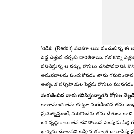
'రెడిట్' (Reddit) వేదికగా ఆమె పంచుకున్న ఈ 
పెద్ద ఎత్తున చర్చకు దారితీశాయి. గత కొన్ని ఏళ్ల
పనిచేస్తున్న ఆ నర్సు, రోగులు చనిపోవడానికి
అనుభవాలను పంచుకోవడం తాను గమనించానని ప
అత్యంత సన్నిహితుల పేర్లను రోగులు మునగడం ఆ
మరణించిన వారు కనిపిస్తున్నారని రోగుల వెల్లడ
చాలామంది తమ చుట్టూ మరణించిన తమ బంధువులు
ప్రయత్నిస్తుంటే, మరికొందరు తమ చేతులు చాచి వా
ఒక వృద్ధురాలు తన చనిపోయిన పెంపుడు పిల్లి
భార్యను చూశానని చెప్పిన తర్వాత చాలాసే