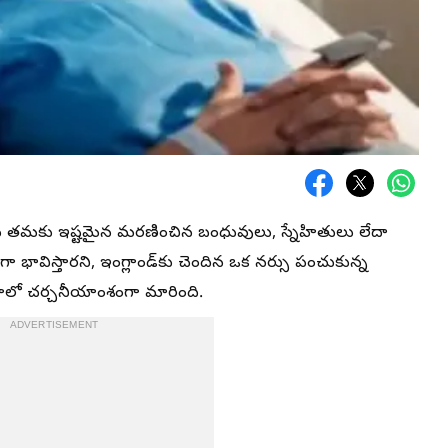
 తమకు ఇష్టమైన మరణించిన బంధువులు, స్నేహితులు లేదా
ా భావిస్తారని, ఇంగ్లాండ్‌కు చెందిన ఒక నర్సు పంచుకున్న
ాలో చర్చనీయాంశంగా మారింది.
ADVERTISEMENT