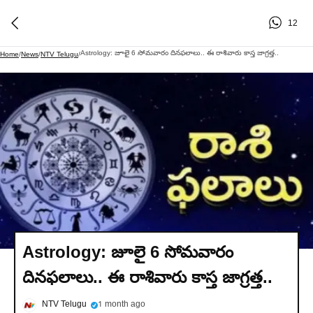
12
Astrology: జూలై 6 సోమవారం దినఫలాలు.. ఈ రాశివారు కాస్త జాగ్రత్త..
Home
/
News
/
NTV Telugu
/
Astrology: జూలై 6 సోమవారం
దినఫలాలు.. ఈ రాశివారు కాస్త జాగ్రత్త..
NTV Telugu
1 month ago