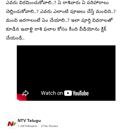
ఎవరు విరమించుకోవాలి..? ఏ రాశివారు ఏ పరిహారాలు
చెల్లించుకోవాలి..? ఎవరు ఎలాంటి పూజలు చేస్తే మంచిది..?
మంచి జరగాలంటే ఏం చేయాలి..? ఇలా పూర్తి వివరాలతో
కూడిన ఇవాళ్టి రాశి ఫలాల కోసం కింది వీడియోను క్లిక్
చేయండి..
NTV Telugu
1.2M
followers
274k
Stories