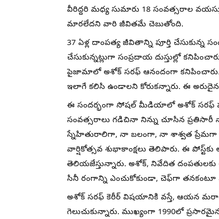
వీరిద్దరి మధ్య సుమారు 18 సంవత్సరాల వయస్సు
మారలేదని వారి జీవితమే చెబుతోంది.
37 ఏళ్ల దాంపత్య జీవితాన్ని పూర్తి చేసుకున్న స
చేసుకున్నట్లుగా సంప్రదాయ దుస్తుల్లో కనిపించారు
పైజామాలో అశోక్ సరఫ్ ఆనందంగా కనిపించారు
ఇలాగే కలిసి ఉండాలని కోరుకన్నారు. ఈ అరుద
ఈ సందర్భంగా సోషల్ మీడియాలో అశోక్ సరఫ్ ప
సంవత్సరాలు గడిచినా నిన్ను చూసిన ప్రతిసార
స్నేహితురాలిగా, నా బలంగా, నా శాశ్వత ప్ర
వార్షికోత్సవ శుభాకాంక్షలు తెలిపారు. ఈ పోస్ట
తెలియజేస్తున్నారు. అశోక్, నివేదిత దంపతులకు 
సినీ రంగాన్ని ఎంచుకోకుండా, చెఫ్‌గా తనకంటూ ప్
అశోక్ సరఫ్ కెరీర్ విషయానికి వస్తే, ఆయన మర
గెలుచుకున్నారు. ముఖ్యంగా 1990లో ప్రసారమైన