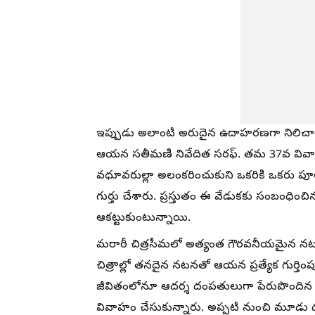
ఇప్పుడు అలాంటి అరుదైన ఉదాహరణగా నిలిచారు
ఆయన సతీమణి నివేదిత సరఫ్. తమ 37వ వివాహ వ
వధూవరుల్లా అలంకరించుకుని ఒకరికి ఒకరు ప
గుర్తు చేశారు. ప్రస్తుతం ఈ వేడుకకు సంబంధ
ఆకట్టుకుంటున్నాయి.
మరాఠీ చిత్రసీమలో అత్యంత గౌరవనీయమైన నటుల
చిత్రాల్లో తనదైన నటనతో ఆయన ప్రత్యేక గుర్తింప
జీవితంలోనూ ఆదర్శ దంపతులుగా పేరుపొందిన అశ
వివాహం చేసుకున్నారు. అప్పటి నుంచి మూడు దశాబ