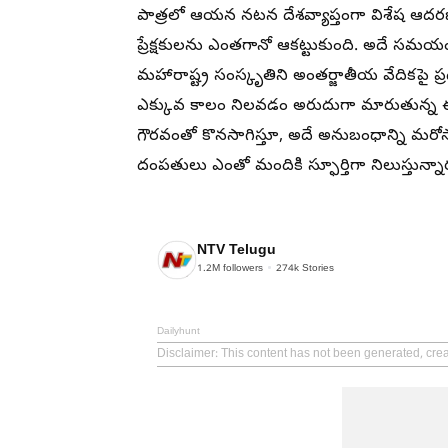
పాత్రలో ఆయన నటన దేశవ్యాప్తంగా విశేష ఆదర
ప్రేక్షకులను ఎంతగానో ఆకట్టుకుంది. అదే సమయంలో 
మహారాష్ట్ర సంస్కృతిని అంతర్జాతీయ వేదికపై ప్
ఎక్కువ కాలం నిలవడం అరుదుగా మారుతున్న ఈ ర
గౌరవంతో కొనసాగిస్తూ, అదే అనుబంధాన్ని మరోసారి
దంపతులు ఎంతో మందికి స్ఫూర్తిగా నిలుస్తున్నా
NTV Telugu
1.2M
followers
274k
Stories
Dailyhunt
Disclaimer
: This content has not been generated, crea