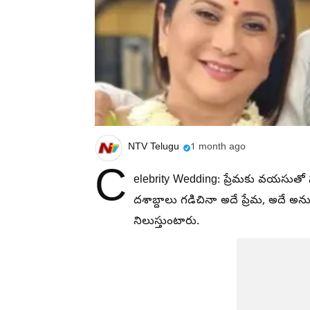
NTV Telugu
1 month ago
C
elebrity Wedding: ప్రేమకు వయసుతో 
దశాబ్దాలు గడిచినా అదే ప్రేమ, అదే
నిలుస్తుంటారు.