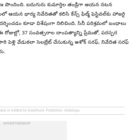
ణ పొందింది. ఐదుగురు కుమార్తెల తండ్రిగా ఆయన నటన
ఆయన భార్య నివేదితతో కలిసి కేన్స్ ఫిల్మ్ ఫెస్టివల్‌కు హాజరై
రదర్శించడం కూడా విశేషంగా నిలిచింది. సినీ పరిశ్రమలో బంధాలు
ోజుల్లో, 37 సంవత్సరాల దాంపత్యాన్ని ప్రేమతో, పరస్పర
 పెళ్లి వేడుకలా సెలబ్రేట్ చేసుకున్న అశోక్ సరఫ్, నివేదిత సరఫ్
రు.
ted or edited by Dailyhunt. Publisher: ntvtelugu
ADVERTISEMENT