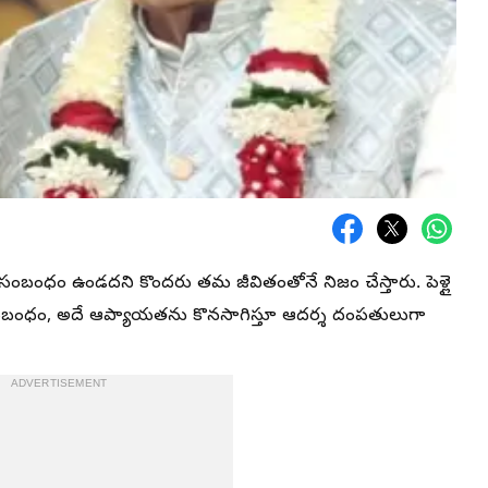
సంబంధం ఉండదని కొందరు తమ జీవితంతోనే నిజం చేస్తారు. పెళ్లై
 అనుబంధం, అదే ఆప్యాయతను కొనసాగిస్తూ ఆదర్శ దంపతులుగా
ADVERTISEMENT