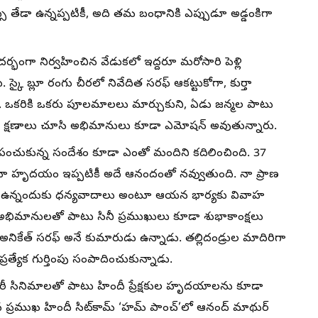
 తేడా ఉన్నప్పటికీ, అది తమ బంధానికి ఎప్పుడూ అడ్డంకిగా
ందర్భంగా నిర్వహించిన వేడుకలో ఇద్దరూ మరోసారి పెళ్లి
. స్కై బ్లూ రంగు చీరలో నివేదిత సరఫ్ ఆకట్టుకోగా, కుర్తా
. ఒకరికి ఒకరు పూలమాలలు మార్చుకుని, ఏడు జన్మల పాటు
ైన క్షణాలు చూసి అభిమానులు కూడా ఎమోషన్ అవుతున్నారు.
ంచుకున్న సందేశం కూడా ఎంతో మందిని కదిలించింది. 37
ీ నా హృదయం ఇప్పటికీ అదే ఆనందంతో నవ్వుతుంది. నా ప్రాణ
ేమగా ఉన్నందుకు ధన్యవాదాలు అంటూ ఆయన భార్యకు వివాహ
్‌కు అభిమానులతో పాటు సినీ ప్రముఖులు కూడా శుభాకాంక్షలు
అనికేత్ సరఫ్ అనే కుమారుడు ఉన్నాడు. తల్లిదండ్రుల మాదిరిగా
రత్యేక గుర్తింపు సంపాదించుకున్నాడు.
ాఠీ సినిమాలతో పాటు హిందీ ప్రేక్షకుల హృదయాలను కూడా
 ప్రముఖ హిందీ సిట్‌కామ్ ‘హమ్ పాంచ్’లో ఆనంద్ మాథుర్