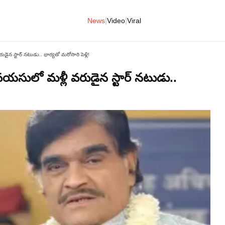
|
|
News
Video
Viral
ైన స్టార్ నటుడు.. భార్యతో మరోసారి పెళ్లి!
యసులో మళ్లీ వరుడైన స్టార్ నటుడు..