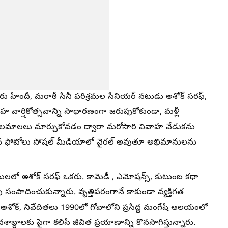
 హిందీ, మరాఠీ సినీ పరిశ్రమల సీనియర్ నటుడు అశోక్ సరఫ్,
ార్షికోత్సవాన్ని సాధారణంగా జరుపుకోకుండా, మళ్లీ
ూలమాలలు మార్చుకోవడం ద్వారా మరోసారి వివాహ వేడుకను
ించిన ఫోటోలు సోషల్ మీడియాలో వైరల్ అవుతూ అభిమానులను
లో అశోక్ సరఫ్ ఒకరు. కామెడీ , ఎమోషన్స్, కుటుంబ కథా
ు సంపాదించుకున్నారు. వృత్తిపరంగానే కాకుండా వ్యక్తిగత
ోక్, నివేదితలు 1990లో గోవాలోని ప్రసిద్ధ మంగేషి ఆలయంలో
్దాలకు పైగా కలిసి జీవిత ప్రయాణాన్ని కొనసాగిస్తున్నారు.