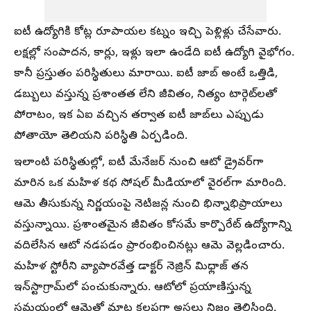
ఐటీ ఉద్యోగికి కోట్ల రూపాయల కట్నం ఇచ్చి పెళ్లిళ్లు చేసేవారు.
లక్షల్లో సంపాదన, కార్లు, ఇళ్లు ఇలా ఉండేది ఐటీ ఉద్యోగి వైభోగం.
కానీ ప్రస్తుతం పరిస్థితులు మారాయి. ఐటీ జాబ్ అంటే ఒత్తిడి,
డబ్బులు వస్తున్న ప్రశాంతత లేని జీవితం, నిత్యం టార్గెట్‌లతో
పోరాటం, ఇక ఏఐ వచ్చిన తర్వాత ఐటీ జాబ్‌లు ఎప్పుడు
పోతాయో తెలియని పరిస్థితి ఏర్పడింది.
ఇలాంటి పరిస్థితుల్లో, ఐటీ మేనేజర్ నుంచి ఆటో డ్రైవర్‌గా
మారిన ఒక మహిళ కథ సోషల్ మీడియాలో వైరల్‌గా మారింది.
ఆమె తీసుకున్న నిర్ణయంపై నెటిజన్ల నుంచి భిన్నాభిప్రాయాలు
వస్తున్నాయి. ప్రశాంతమైన జీవితం కోసమే కార్పొరేట్ ఉద్యోగాన్ని
వదిలేసిన ఆటో నడపడం ప్రారంభించినట్లు ఆమె వెల్లడించారు.
మహిళ స్టోరీని వ్యాపారవేత్త డాక్టర్ నెజ్రిన్ మిధ్లాజ్ తన
ఇన్‌స్టాగ్రామ్‌లో పంచుకున్నారు. ఆటోలో ప్రయాణిస్తున్న
సమయంలో ఆమెతో మాట కలపగా అసలు నిజం తెలిసింది.