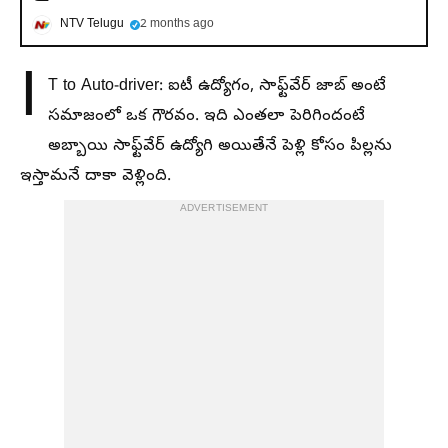
NTV Telugu
2 months ago
I
T to Auto-driver: ఐటీ ఉద్యోగం, సాఫ్ట్‌వేర్ జాబ్ అంటే
సమాజంలో ఒక గౌరవం. ఇది ఎంతలా పెరిగిందంటే
అబ్బాయి సాఫ్ట్‌వేర్ ఉద్యోగి అయితేనే పెళ్లి కోసం పిల్లను
ఇస్తామనే దాకా వెళ్లింది.
ADVERTISEMENT