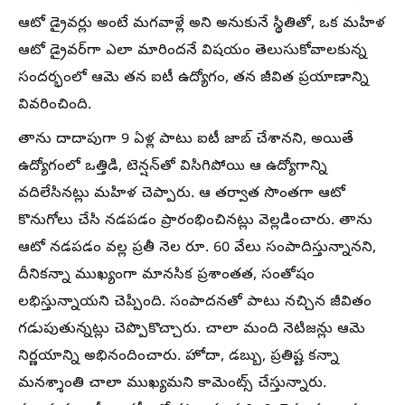
ఆటో డ్రైవర్లు అంటే మగవాళ్లే అని అనుకునే స్థితితో, ఒక మహిళ
ఆటో డ్రైవర్‌గా ఎలా మారిందనే విషయం తెలుసుకోవాలకున్న
సందర్భంలో ఆమె తన ఐటీ ఉద్యోగం, తన జీవిత ప్రయాణాన్ని
వివరించింది.
తాను దాదాపుగా 9 ఏళ్ల పాటు ఐటీ జాబ్ చేశానని, అయితే
ఉద్యోగంలో ఒత్తిడి, టెన్షన్‌తో విసిగిపోయి ఆ ఉద్యోగాన్ని
వదిలేసినట్లు మహిళ చెప్పారు. ఆ తర్వాత సొంతగా ఆటో
కొనుగోలు చేసి నడపడం ప్రారంభించినట్లు వెల్లడించారు. తాను
ఆటో నడపడం వల్ల ప్రతీ నెల రూ. 60 వేలు సంపాదిస్తున్నానని,
దీనికన్నా ముఖ్యంగా మానసిక ప్రశాంతత, సంతోషం
లభిస్తున్నాయని చెప్పింది. సంపాదనతో పాటు నచ్చిన జీవితం
గడుపుతున్నట్లు చెప్పొకొచ్చారు. చాలా మంది నెటిజన్లు ఆమె
నిర్ణయాన్ని అభినందించారు. హోదా, డబ్బు, ప్రతిష్ట కన్నా
మనశ్శాంతి చాలా ముఖ్యమని కామెంట్స్ చేస్తున్నారు.