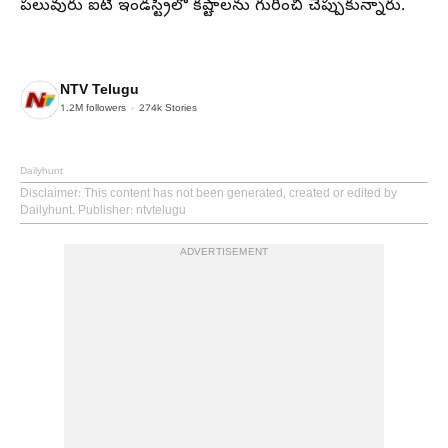
పలువురు ఐటీ ఇండస్ట్రీలో కష్టాలను గురించి చెప్పుకున్నారు.
NTV Telugu
1.2M
followers
274k
Stories
Dailyhunt
Disclaimer
: This content has not been generated, created or edited by
Dailyhunt. Publisher: ntvtelugu
ADVERTISEMENT