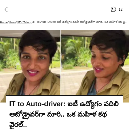
12
IT To Auto-Driver: ఐటీ ఉద్యోగం వదిలి ఆటోడ్రైవర్‌గా మారి.. ఒక మహిళ కథ వైరల్..
Home
/
News
/
NTV Telugu
/
IT to Auto-driver: ఐటీ ఉద్యోగం వదిలి
ఆటోడ్రైవర్‌గా మారి.. ఒక మహిళ కథ
వైరల్..