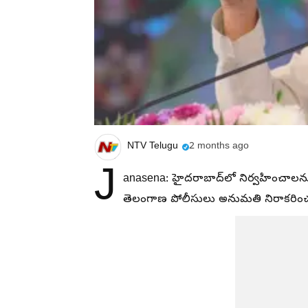
NTV Telugu
2 months ago
J
anasena: హైదరాబాద్‌లో నిర్వహించాలను
తెలంగాణ పోలీసులు అనుమతి నిరాకరించడం