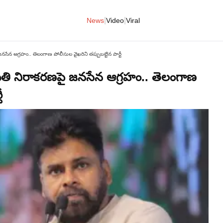
|
|
News
Video
Viral
న ఆగ్రహం.. తెలంగాణ పోలీసుల వైఖరిని తప్పుబట్టిన పార్టీ
ి నిరాకరణపై జనసేన ఆగ్రహం.. తెలంగాణ
ీ