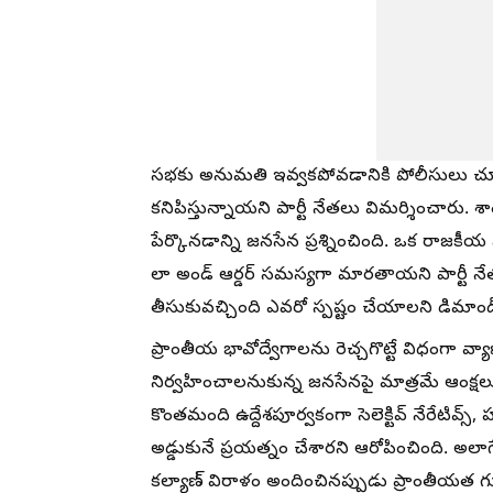
సభకు అనుమతి ఇవ్వకపోవడానికి పోలీసులు చూ
కనిపిస్తున్నాయని పార్టీ నేతలు విమర్శించారు
పేర్కొనడాన్ని జనసేన ప్రశ్నించింది. ఒక రాజకీ
లా అండ్ ఆర్డర్ సమస్యగా మారతాయని పార్టీ నేత
తీసుకువచ్చింది ఎవరో స్పష్టం చేయాలని డిమాండ
ప్రాంతీయ భావోద్వేగాలను రెచ్చగొట్టే విధంగా వ
నిర్వహించాలనుకున్న జనసేనపై మాత్రమే ఆంక్షలు 
కొంతమంది ఉద్దేశపూర్వకంగా సెలెక్టివ్ నేరేటివ్
అడ్డుకునే ప్రయత్నం చేశారని ఆరోపించింది. అల
కల్యాణ్‌ విరాళం అందించినప్పుడు ప్రాంతీయత గుర్