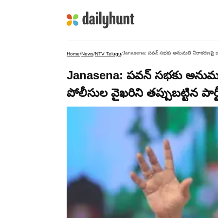
Janasena: పవన్‌ సభకు అనుమతి నిరాకరణపై జనసే
Home
/
News
/
NTV Telugu
/
Janasena: పవన్‌ సభకు అనుమత
పోలీసుల వైఖరిని తప్పుబట్టిన పార్ట