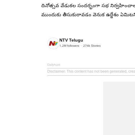
దినోత్సవ వేడుకల సందర్భంగా సభ నిర్వహించాలన
ముందుకు తీసుకురావడం వెనుక ఉద్దేశం ఏమిటని
NTV Telugu
1.2M
followers
274k
Stories
Dailyhunt
Disclaimer
: This content has not been generated, crea