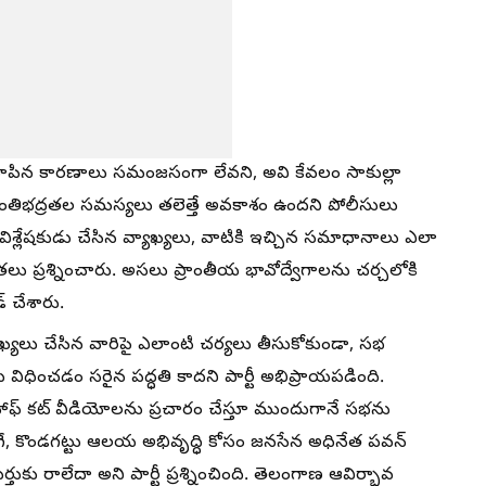
పిన కారణాలు సమంజసంగా లేవని, అవి కేవలం సాకుల్లా
. శాంతిభద్రతల సమస్యలు తలెత్తే అవకాశం ఉందని పోలీసులు
య విశ్లేషకుడు చేసిన వ్యాఖ్యలు, వాటికి ఇచ్చిన సమాధానాలు ఎలా
లు ప్రశ్నించారు. అసలు ప్రాంతీయ భావోద్వేగాలను చర్చలోకి
్ చేశారు.
్యాఖ్యలు చేసిన వారిపై ఎలాంటి చర్యలు తీసుకోకుండా, సభ
విధించడం సరైన పద్ధతి కాదని పార్టీ అభిప్రాయపడింది.
స్, హాఫ్ కట్ వీడియోలను ప్రచారం చేస్తూ ముందుగానే సభను
ాగే, కొండగట్టు ఆలయ అభివృద్ధి కోసం జనసేన అధినేత పవన్
తుకు రాలేదా అని పార్టీ ప్రశ్నించింది. తెలంగాణ ఆవిర్భావ