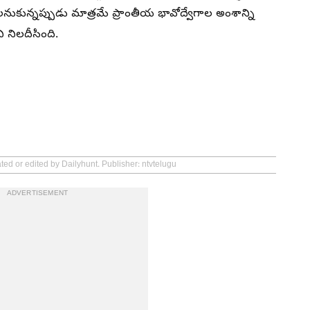
ుకున్నప్పుడు మాత్రమే ప్రాంతీయ భావోద్వేగాల అంశాన్ని
 నిలదీసింది.
ted or edited by Dailyhunt. Publisher: ntvtelugu
ADVERTISEMENT