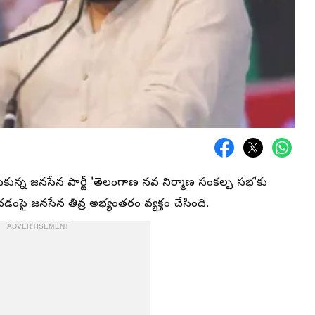
కున్న జనసేన పార్టీ 'తెలంగాణ నవ నిర్మాణ సంకల్ప సభ'కు
పై జనసేన తీవ్ర అభ్యంతరం వ్యక్తం చేసింది.
ADVERTISEMENT