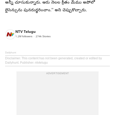
అన్నీ చూసుకున్నారు. ఆరు నెలల క్రితం మేము అపోలో
లైసెన్సును పునరుద్ధరించాం.'' అని చెప్పుకొచ్చారు.
NTV Telugu
1.2M
followers
274k
Stories
Dailyhunt
Disclaimer
: This content has not been generated, created or edited by
Dailyhunt. Publisher: ntvtelugu
ADVERTISEMENT