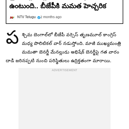
ఉంటుంది.. బీజేపీకి మమత హెచ్చరిక
NTV Telugu
2 months ago
ప
శ్చిమ బెంగాల్‌లో బీజేపీ వర్సెస్ తృణమూల్ కాంగ్రెస్
మధ్య పొలిటికల్ వార్ నడుస్తోంది. మాజీ ముఖ్యమంత్రి
మమతా బెనర్జీ మేనల్లుడు అభిషేక్ బెనర్జీపై గత వారం
దాడి జరినప్పటి నుంచి పరిస్థితులు ఉద్రిక్తతంగా మారాయి.
ADVERTISEMENT