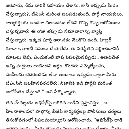
జరిపారు, నేను వారికి సహాయం చేశాను. కానీ ఇప్పుడు మీరేం
చేస్తున్నారు?. టీఎంసీ మరింత బలపడుతుంది. పార్టీ నాయకులు,
కార్యకర్తలకు అండగా నిలబడటం లేదని గొప్ప గొప్ప ఆరోపణలు
చేస్తున్నవారు ఈ రోజు తప్పుడు సమాచారాన్ని వ్యాప్తి
చేస్తున్నారు. ఇక్కడ పూర్తి అరాచకం నెలకొని ఉంది. హిట్లర్
కూడా ఇలాంటి పనులు చేయలేదు. ఈ పరిస్థితిని వర్ణించడానికి
మాటలు లేవు. ఎందుకంటే భాష విఫలమైనప్పుడు.. అణచివేత
అన్ని హద్దులు దాటిందని అర్థం. కొందరు ఎమ్మెల్యేలను,
ఎంపీలను బెదిరించడం లేదా లంచాలు ఇవ్వడం ద్వారా మీరు
టీఎంసీని బలహీనపరచలేరు. నిజానికి ఇది పార్టీని మరింత
బలోపేతం చేస్తుంది.'' అని పేర్కొన్నారు.
తన మేనల్లుడు అభిషేక్‌పై జరిగిన దాడిని ప్రస్తావిస్తూ.. ఆ
హింసాకాండలో పాల్గొన్న బీజేపీ కార్యకర్తలపై పోలీసులు చర్యలు
తీసుకోవడంలో విఫలమయ్యారని ఆరోపించారు. ''అభిషేక్‌పై దాడి