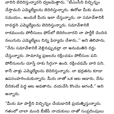
వారిని బెదిరిస్తున్నారని ధ్వజమెత్తారు. ''టీఎంసీని విచ్ఛిన్నం
చేస్తామని ఎమ్మెల్యేలను బెదిరిస్తున్నారు. ఈరోజు మీకు మంచి
సమయం.. అందుకే మీరు ఇలా చేస్తున్నారు. నా సమావేశానికి
రావద్దని ఎమ్మెల్యేలను బెదిరిస్తున్నారు. సమావేశానికి
రాకముందు పోలీసులు ఫోన్‌లో బెదిరించారని నా పార్టీకి చెందిన
నలుగురు ఎమ్మెల్యేలు నిన్న ఫిర్యాదు చేశారు..'' అని తెలిపారు.
''నేను సమావేశానికి వెళ్లినప్పుడల్లా నా అనుమతిని రద్దు
చేస్తున్నారు. సామాన్య ప్రజలను రక్షించడం పోలీసుల పని.
పోలీసులను చూస్తే నాకు సిగ్గుగా ఉంది. రక్షించడమే వారి పని.
కానీ వాళ్లు ఎమ్మెల్యేలను బెదిరిస్తున్నారు. నా భద్రతను కూడా
ఉపసంహరించుకున్నారు. మీరు నాతో ఒక ఆట ఆడారు. నేను
దీనికంటే పెద్ద ఆట ఆడతాను. దయచేసి కొంచెం ఆగండి.'' అని
అన్నారు.
''మీరు మా పార్టీని విచ్ఛిన్నం చేయడానికి ప్రయత్నిస్తున్నారు.
గతంలో చాలా మంది బీజేపీ నాయకులు నాతో సంప్రదింపులు