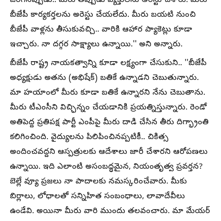
జరిగినప్పుడు.. మీరు తప్పుడు వ్యక్తులను అరెస్టు చేశారు. మీరు
బీజేపీ కార్యకర్తలను అరెస్టు చేయలేదు. మీరు బయటి నుంచి
బీజేపీ వాళ్లను తీసుకువచ్చి.. వారికి ఆహార ప్యాకెట్లు కూడా
ఇచ్చారు. నా దగ్గర సాక్ష్యాలు ఉన్నాయి.'' అని అన్నారు.
బీజేపీ రాష్ట్ర నాయకత్వాన్ని కూడా లక్ష్యంగా చేసుకుని.. ''బీజేపీ
అధ్యక్షుడు అతను (అభిషేక్) బతికే ఉన్నాడని చెబుతున్నారు.
మా హయాంలో మీరు కూడా బతికే ఉన్నారని నేను చెబుతాను.
మీరు టీఎంసీని విచ్ఛిన్నం చేయడానికి ప్రయత్నిస్తున్నారు. రెండో
అతిపెద్ద ప్రతిపక్ష పార్టీ ఎంపీపై మీరు దాడి చేసిన తీరు దిగ్భ్రాంతి
కలిగించింది. వైద్యులను పిలిపించినప్పటికీ.. చికిత్స
అందించవద్దని ఆస్పత్రులకు ఆదేశాలు జారీ చేశారని ఆరోపణలు
ఉన్నాయి. ఇది ఎలాంటి అసంబద్ధమైన, నియంతృత్వ ప్రవర్తన?
బెల్లే వ్యూ ప్రజలు నా పాదాలకు నమస్కరించేవారు. మీకు
బిర్లాలు, లోధాలతో సన్నిహిత సంబంధాలు, లావాదేవీలు
ఉండేవి. అయినా మీరు వారి ముందు తలవంచారు. మా మేయర్