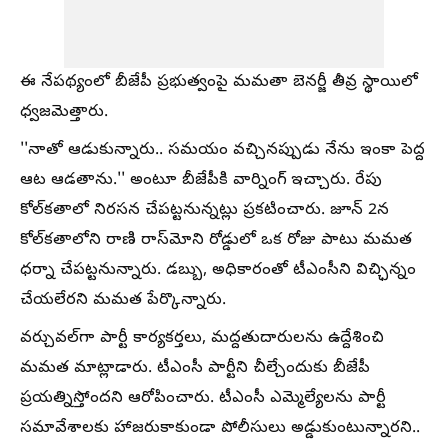
ఈ నేపథ్యంలో బీజేపీ ప్రభుత్వంపై మమతా బెనర్జీ తీవ్ర స్థాయిలో
ధ్వజమెత్తారు.
''నాతో ఆడుకున్నారు.. సమయం వచ్చినప్పుడు నేను ఇంకా పెద్ద
ఆట ఆడతాను.'' అంటూ బీజేపీకి వార్నింగ్ ఇచ్చారు. రేపు
కోల్‌కతాలో నిరసన చేపట్టనున్నట్లు ప్రకటించారు. జూన్ 2న
కోల్‌కతాలోని రాణి రాస్‌మోని రోడ్డులో ఒక రోజు పాటు మమత
ధర్నా చేపట్టనున్నారు. డబ్బు, అధికారంతో టీఎంసీని విచ్ఛిన్నం
చేయలేరని మమత పేర్కొన్నారు.
వర్చువల్‌గా పార్టీ కార్యకర్తలు, మద్దతుదారులను ఉద్దేశించి
మమత మాట్లాడారు. టీఎంసీ పార్టీని చీల్చేందుకు బీజేపీ
ప్రయత్నిస్తోందని ఆరోపించారు. టీఎంసీ ఎమ్మెల్యేలను పార్టీ
సమావేశాలకు హాజరుకాకుండా పోలీసులు అడ్డుకుంటున్నారని..