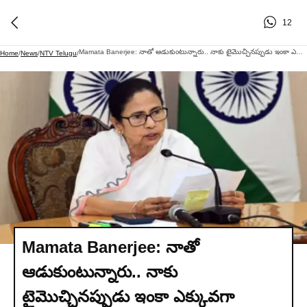
12
Mamata Banerjee: నాతో ఆడుకుంటున్నారు.. నాకు టైమొచ్చినప్పుడు ఇంకా ఎక్కువగా ఉంటుంది.. బీజేపీకి మమత హెచ్చరిక
Home
/
News
/
NTV Telugu
/
Mamata Banerjee: నాతో
ఆడుకుంటున్నారు.. నాకు
టైమొచ్చినప్పుడు ఇంకా ఎక్కువగా