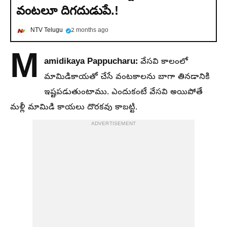
వంటలూ దిగదుడుపే.!
NTV Telugu
2 months ago
M
amidikaya Pappucharu:
వేసవి కాలంలో
మామిడికాయతో చేసే వంటకాలను బాగా తినడానికి
ఇష్టపడుతుంటాము. ఎందుకంటే వేసవి అయిపోతే
మళ్లీ మామిడి కాయలు దొరకవు కాబట్టి.
ADVERTISEMENT