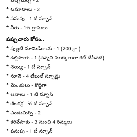
* పచ్చిమిర్చి - 2
* టమాటాలు - 2
* పసుపు - 1 టీ స్పూన్
* నీరు - 1½ గ్లాసులు
పప్పుచారు కోసం..
* పుల్లటి మామిడికాయ - 1 (200 గ్రా.)
* ఉల్లిపాయ - 1 (సన్నని ముక్కలుగా కట్ చేసినది)
* నెయ్యి - 1 టీ స్పూన్
* నూనె - 4 టేబుల్ స్పూన్లు
* మెంతులు - కొద్దిగా
* ఆవాలు - 1 టీ స్పూన్
* జీలకర్ర - ½ టీ స్పూన్
* ఎండుమిర్చి - 2
* కరివేపాకు - 3 నుంచి 4 రెమ్మలు
* పసుపు - 1 టీ స్పూన్