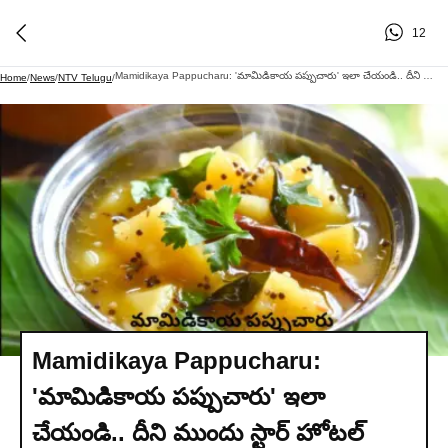
12
Mamidikaya Pappucharu: 'మామిడికాయ పప్పుచారు' ఇలా చేయండి.. దీని ముందు స్టార్ హోటల్ వంటలూ దిగదుడుపే.!
Home
/
News
/
NTV Telugu
/
Mamidikaya Pappucharu:
'మామిడికాయ పప్పుచారు' ఇలా
చేయండి.. దీని ముందు స్టార్ హోటల్