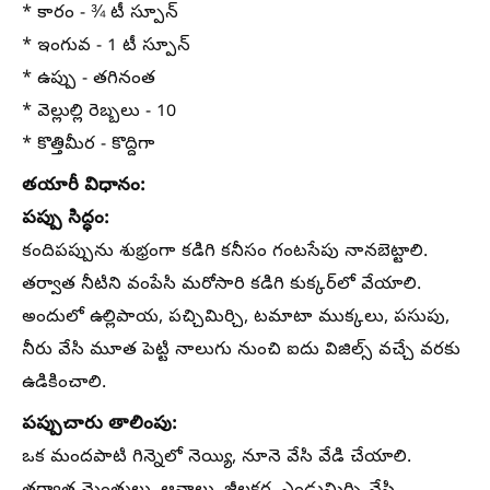
* కారం - ¾ టీ స్పూన్
* ఇంగువ - 1 టీ స్పూన్
* ఉప్పు - తగినంత
* వెల్లుల్లి రెబ్బలు - 10
* కొత్తిమీర - కొద్దిగా
తయారీ విధానం:
పప్పు సిద్ధం:
కందిపప్పును శుభ్రంగా కడిగి కనీసం గంటసేపు నానబెట్టాలి.
తర్వాత నీటిని వంపేసి మరోసారి కడిగి కుక్కర్‌లో వేయాలి.
అందులో ఉల్లిపాయ, పచ్చిమిర్చి, టమాటా ముక్కలు, పసుపు,
నీరు వేసి మూత పెట్టి నాలుగు నుంచి ఐదు విజిల్స్ వచ్చే వరకు
ఉడికించాలి.
పప్పుచారు తాలింపు:
ఒక మందపాటి గిన్నెలో నెయ్యి, నూనె వేసి వేడి చేయాలి.