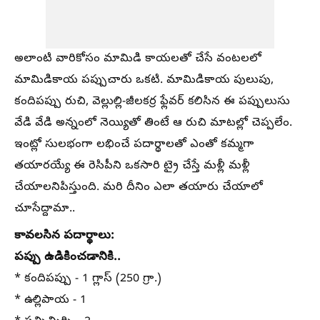
అలాంటి వారికోసం మామిడి కాయలతో చేసే వంటలలో
మామిడికాయ పప్పుచారు ఒకటి. మామిడికాయ పులుపు,
కందిపప్పు రుచి, వెల్లుల్లి-జీలకర్ర ఫ్లేవర్ కలిసిన ఈ పప్పులుసు
వేడి వేడి అన్నంలో నెయ్యితో తింటే ఆ రుచి మాటల్లో చెప్పలేం.
ఇంట్లో సులభంగా లభించే పదార్థాలతో ఎంతో కమ్మగా
తయారయ్యే ఈ రెసిపీని ఒకసారి ట్రై చేస్తే మళ్లీ మళ్లీ
చేయాలనిపిస్తుంది. మరి దీనిం ఎలా తయారు చేయాలో
చూసేద్దామా..
కావలసిన పదార్థాలు:
పప్పు ఉడికించడానికి..
* కందిపప్పు - 1 గ్లాస్ (250 గ్రా.)
* ఉల్లిపాయ - 1