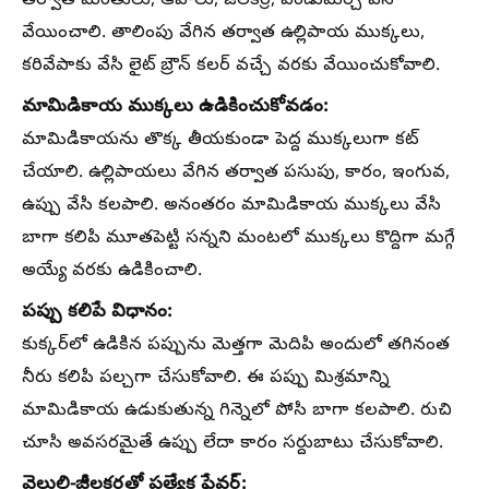
తర్వాత మెంతులు, ఆవాలు, జీలకర్ర, ఎండుమిర్చి వేసి
వేయించాలి. తాలింపు వేగిన తర్వాత ఉల్లిపాయ ముక్కలు,
కరివేపాకు వేసి లైట్ బ్రౌన్ కలర్ వచ్చే వరకు వేయించుకోవాలి.
మామిడికాయ ముక్కలు ఉడికించుకోవడం:
మామిడికాయను తొక్క తీయకుండా పెద్ద ముక్కలుగా కట్
చేయాలి. ఉల్లిపాయలు వేగిన తర్వాత పసుపు, కారం, ఇంగువ,
ఉప్పు వేసి కలపాలి. అనంతరం మామిడికాయ ముక్కలు వేసి
బాగా కలిపి మూతపెట్టి సన్నని మంటలో ముక్కలు కొద్దిగా మగ్గే
అయ్యే వరకు ఉడికించాలి.
పప్పు కలిపే విధానం:
కుక్కర్‌లో ఉడికిన పప్పును మెత్తగా మెదిపి అందులో తగినంత
నీరు కలిపి పల్చగా చేసుకోవాలి. ఈ పప్పు మిశ్రమాన్ని
మామిడికాయ ఉడుకుతున్న గిన్నెలో పోసి బాగా కలపాలి. రుచి
చూసి అవసరమైతే ఉప్పు లేదా కారం సర్దుబాటు చేసుకోవాలి.
వెల్లుల్లి-జీలకర్రతో ప్రత్యేక ఫ్లేవర్: