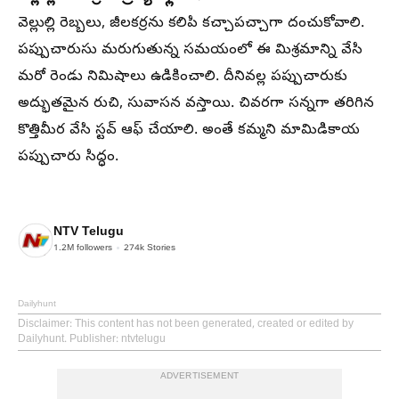
వెల్లుల్లి రెబ్బలు, జీలకర్రను కలిపి కచ్చాపచ్చాగా దంచుకోవాలి.
పప్పుచారుసు మరుగుతున్న సమయంలో ఈ మిశ్రమాన్ని వేసి
మరో రెండు నిమిషాలు ఉడికించాలి. దీనివల్ల పప్పుచారుకు
అద్భుతమైన రుచి, సువాసన వస్తాయి. చివరగా సన్నగా తరిగిన
కొత్తిమీర వేసి స్టవ్ ఆఫ్ చేయాలి. అంతే కమ్మని మామిడికాయ
పప్పుచారు సిద్ధం.
NTV Telugu
1.2M
followers
274k
Stories
Dailyhunt
Disclaimer
: This content has not been generated, created or edited by
Dailyhunt. Publisher: ntvtelugu
ADVERTISEMENT