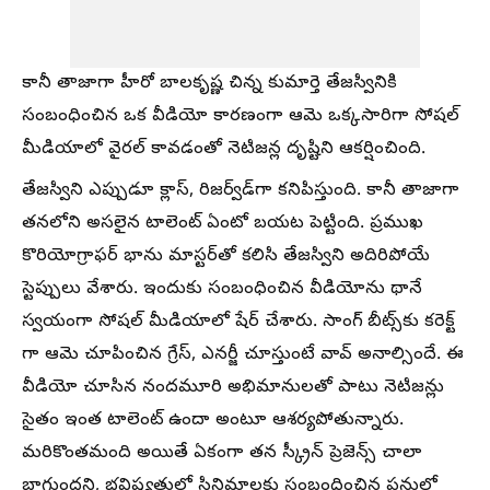
కానీ తాజాగా హీరో బాలకృష్ణ చిన్న కుమార్తె తేజస్వినికి
సంబంధించిన ఒక వీడియో కారణంగా ఆమె ఒక్కసారిగా సోషల్
మీడియాలో వైరల్ కావడంతో నెటిజన్ల దృష్టిని ఆకర్షించింది.
తేజస్విని ఎప్పుడూ క్లాస్, రిజర్వ్‌డ్‌గా కనిపిస్తుంది. కానీ తాజాగా
తనలోని అసలైన టాలెంట్‌ ఏంటో బయట పెట్టింది. ప్రముఖ
కొరియోగ్రాఫర్ భాను మాస్టర్‌తో కలిసి తేజస్విని అదిరిపోయే
స్టెప్పులు వేశారు. ఇందుకు సంబంధించిన వీడియోను థానే
స్వయంగా సోషల్ మీడియాలో షేర్ చేశారు. సాంగ్ బీట్స్‌కు కరెక్ట్
గా ఆమె చూపించిన గ్రేస్, ఎనర్జీ చూస్తుంటే వావ్ అనాల్సిందే. ఈ
వీడియో చూసిన నందమూరి అభిమానులతో పాటు నెటిజన్లు
సైతం ఇంత టాలెంట్ ఉందా అంటూ ఆశర్యపోతున్నారు.
మరికొంతమంది అయితే ఏకంగా తన స్క్రీన్ ప్రెజెన్స్ చాలా
బాగుందని, భవిష్యత్తులో సినిమాలకు సంబంధించిన పనుల్లో