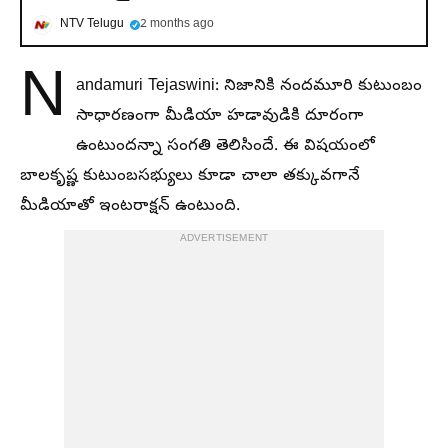
NTV Telugu
2 months ago
N
andamuri Tejaswini: నిజానికి నందమూరి కుటుంబం
సాధారణంగా మీడియా హడావుడికి దూరంగా
ఉంటుందన్నా సంగతి తెలిసిందే. ఈ విషయంలో
బాలకృష్ణ కుటుంబసభ్యులు కూడా చాలా తక్కువగానే
మీడియాతో ఇంటరాక్షన్ ఉంటుంది.
ADVERTISEMENT