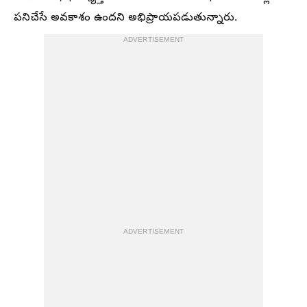
పనిచేసే అవకాశం ఉందని అభిప్రాయపడుతున్నారు.
ADVERTISEMENT
ADVERTISEMENT