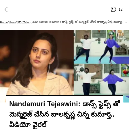
12
Nandamuri Tejaswini: డాన్స్ స్టెప్స్ తో మెస్మరైజ్ చేసిన బాలకృష్ణ చిన్న కుమార్తె.. వీడియో వైరల్
Home
/
News
/
NTV Telugu
/
Nandamuri Tejaswini: డాన్స్ స్టెప్స్ తో
మెస్మరైజ్ చేసిన బాలకృష్ణ చిన్న కుమార్తె..
వీడియో వైరల్