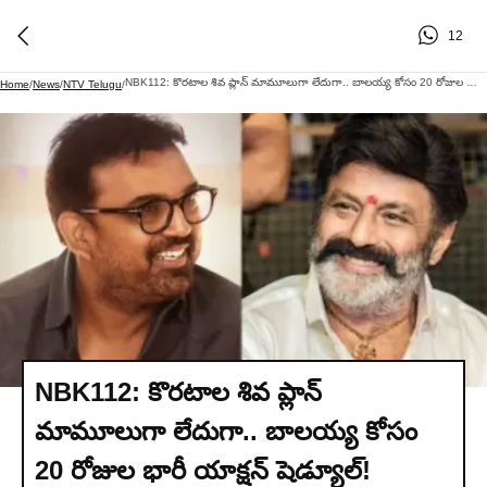
12
NBK112: కొరటాల శివ ప్లాన్ మామూలుగా లేదుగా.. బాలయ్య కోసం 20 రోజుల భారీ యాక్షన్ షెడ్యూల్!
Home
/
News
/
NTV Telugu
/
NBK112: కొరటాల శివ ప్లాన్
మామూలుగా లేదుగా.. బాలయ్య కోసం
20 రోజుల భారీ యాక్షన్ షెడ్యూల్!