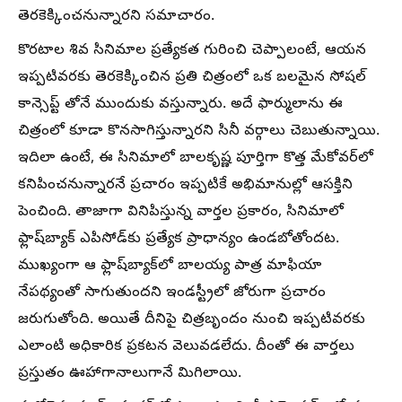
తెరకెక్కించనున్నారని సమాచారం.
కొరటాల శివ సినిమాల ప్రత్యేకత గురించి చెప్పాలంటే, ఆయన
ఇప్పటివరకు తెరకెక్కించిన ప్రతి చిత్రంలో ఒక బలమైన సోషల్
కాన్సెప్ట్ తోనే ముందుకు వస్తున్నారు. అదే ఫార్ములాను ఈ
చిత్రంలో కూడా కొనసాగిస్తున్నారని సినీ వర్గాలు చెబుతున్నాయి.
ఇదిలా ఉంటే, ఈ సినిమాలో బాలకృష్ణ పూర్తిగా కొత్త మేకోవర్‌లో
కనిపించనున్నారనే ప్రచారం ఇప్పటికే అభిమానుల్లో ఆసక్తిని
పెంచింది. తాజాగా వినిపిస్తున్న వార్తల ప్రకారం, సినిమాలో
ఫ్లాష్‌బ్యాక్ ఎపిసోడ్‌కు ప్రత్యేక ప్రాధాన్యం ఉండబోతోందట.
ముఖ్యంగా ఆ ఫ్లాష్‌బ్యాక్‌లో బాలయ్య పాత్ర మాఫియా
నేపథ్యంతో సాగుతుందని ఇండస్ట్రీలో జోరుగా ప్రచారం
జరుగుతోంది. అయితే దీనిపై చిత్రబృందం నుంచి ఇప్పటివరకు
ఎలాంటి అధికారిక ప్రకటన వెలువడలేదు. దీంతో ఈ వార్తలు
ప్రస్తుతం ఊహాగానాలుగానే మిగిలాయి.