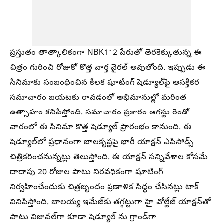
ప్రస్తుతం తాత్కాలికంగా NBK112 పేరుతో తెరకెక్కుతున్న ఈ
చిత్రం గురించి రోజుకో కొత్త వార్త వైరల్ అవుతోంది. ఇప్పుడు ఈ
సినిమాకు సంబంధించిన కీలక షూటింగ్ షెడ్యూల్‌పై ఆసక్తికర
సమాచారం బయటకు రావడంతో అభిమానుల్లో మరింత
ఉత్సాహం కనిపిస్తోంది. సమాచారం ప్రకారం ఆగస్టు రెండో
వారంలో ఈ సినిమా కొత్త షెడ్యూల్ ప్రారంభం కానుంది. ఈ
షెడ్యూల్‌లో ప్రధానంగా బాలకృష్ణపై భారీ యాక్షన్ ఎపిసోడ్స్
చిత్రీకరించనున్నట్లు తెలుస్తోంది. ఈ యాక్షన్ సన్నివేశాల కోసమే
దాదాపు 20 రోజుల పాటు నిరవధికంగా షూటింగ్
నిర్వహించేందుకు చిత్రబృందం ప్రణాళిక సిద్ధం చేసినట్లు టాక్
వినిపిస్తోంది. బాలయ్య ఇమేజ్‌కు తగ్గట్టుగా హై వోల్టేజ్ యాక్షన్‌తో
పాటు విజువల్‌గా కూడా షెడ్యూల్‌ ను గ్రాండ్‌గా