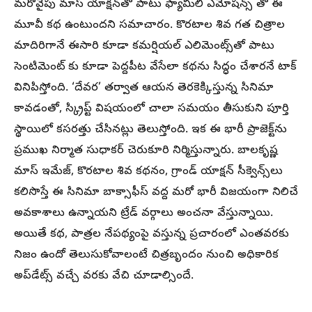
మరోవైపు మాస్ యాక్షన్‌తో పాటు ఫ్యామిలీ ఎమోషన్స్ తో ఈ
మూవీ కథ ఉంటుందని సమాచారం. కొరటాల శివ గత చిత్రాల
మాదిరిగానే ఈసారి కూడా కమర్షియల్ ఎలిమెంట్స్‌తో పాటు
సెంటిమెంట్ కు కూడా పెద్దపీట వేసేలా కథను సిద్ధం చేశారనే టాక్
వినిపిస్తోంది. ‘దేవర’ తర్వాత ఆయన తెరకెక్కిస్తున్న సినిమా
కావడంతో, స్క్రిప్ట్ విషయంలో చాలా సమయం తీసుకుని పూర్తి
స్థాయిలో కసరత్తు చేసినట్లు తెలుస్తోంది. ఇక ఈ భారీ ప్రాజెక్ట్‌ను
ప్రముఖ నిర్మాత సుధాకర్ చెరుకూరి నిర్మిస్తున్నారు. బాలకృష్ణ
మాస్ ఇమేజ్, కొరటాల శివ కథనం, గ్రాండ్ యాక్షన్ సీక్వెన్స్‌లు
కలిసొస్తే ఈ సినిమా బాక్సాఫీస్ వద్ద మరో భారీ విజయంగా నిలిచే
అవకాశాలు ఉన్నాయని ట్రేడ్ వర్గాలు అంచనా వేస్తున్నాయి.
అయితే కథ, పాత్రల నేపథ్యంపై వస్తున్న ప్రచారంలో ఎంతవరకు
నిజం ఉందో తెలుసుకోవాలంటే చిత్రబృందం నుంచి అధికారిక
అప్‌డేట్స్ వచ్చే వరకు వేచి చూడాల్సిందే.