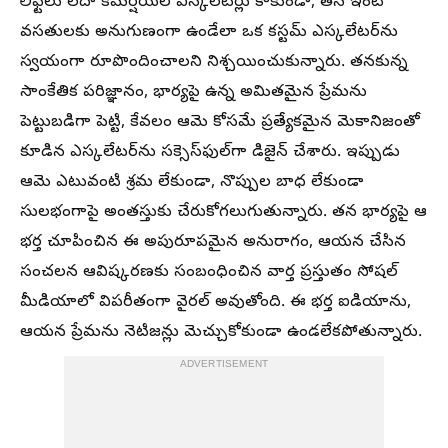
లిఫ్ట్‌లు లేదా కమర్షియల్ ఎస్కలేటర్లు కాకుండా, తన ఇంటి
వసతులకు అనుగుణంగా ఉండేలా ఒక కస్టమ్ ఎస్కలేటర్‌ను
స్వయంగా రూపొందించాలని నిశ్చయించుకున్నారు. తనకున్న
సాంకేతిక పరిజ్ఞానం, భార్యపై ఉన్న అమితమైన ప్రేమను
పెట్టుబడిగా పెట్టి, కేవలం ఆమె కోసమే ప్రత్యేకమైన మెకానిజంతో
కూడిన ఎస్కలేటర్‌ను సక్సెస్‌ఫుల్‌గా డిజైన్ చేశారు. ఇప్పుడు
ఆమె ఎటువంటి శ్రమ లేకుండా, నొప్పుల బాధ లేకుండా
సులభంగాపై అంతస్తుకు చేరుకోగలుగుతున్నారు. తన భార్యపై ఆ
భర్త చూపించిన ఈ అపురూపమైన అనురాగం, ఆయన చేసిన
సంచలన ఆవిష్కరణకు సంబంధించిన వార్త ప్రస్తుతం సోషల్
మీడియాలో విపరీతంగా వైరల్ అవుతోంది. ఈ భర్త ఐడియాను,
ఆయన ప్రేమను నెటిజన్లు మెచ్చుకోకుండా ఉండలేకపోతున్నారు.
ADVERTISEMENT