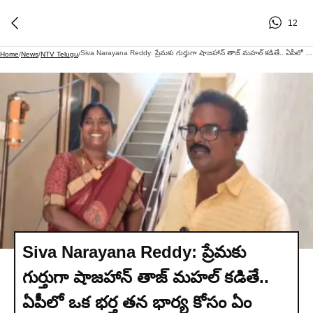
12
Siva Narayana Reddy: ప్రేమకు గుర్తుగా షాజహాన్ తాజ్ మహల్ కడితే.. ఏపీలో ఒక భర్త తన భార్య కోసం ఏం చేశాడో చూడండి!
Home
/
News
/
NTV Telugu
/
Siva Narayana Reddy: ప్రేమకు
గుర్తుగా షాజహాన్ తాజ్ మహల్ కడితే..
ఏపీలో ఒక భర్త తన భార్య కోసం ఏం