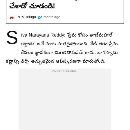
చేశాడో చూడండి!
NTV Telugu
1 month ago
S
iva Narayana Reddy: 'ప్రేమ కోసం తాజ్‌మహల్
కట్టాడు' అనే మాట పాతదైపోయింది. నేటి తరం ప్రేమ
కేవలం జ్ఞాపకంగా మిగిలిపోవడమే కాదు, భాగస్వామి
కష్టాన్ని తీర్చే అద్భుతమైన ఆవిష్కరణగా మారుతోంది.
ADVERTISEMENT