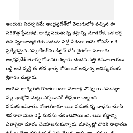
అందుకు నిదర్శనమే ఆంధ్రప్రదేశ్‌లో వెలుగులోకి వచ్చిన ఈ
సరికొత్త ప్రేమకథ. భార్య పడుతున్న కష్టాన్ని చూడలేక, ఒక భర్త
తన సృజనాత్మకతకు పదును పెట్టి ఏకంగా ఆమె కోసమే ఒక
ప్రత్యేకమైన ఎస్కలేటర్‌ను డిజైన్ చేసి వైరల్‌గా మారారు.
ఆంధ్రప్రదేశ్ తూర్పుగోదావరి జిల్లాకు చెందిన సత్తి శివనారాయణ
రెడ్డి అనే వ్యక్తి ఈ తన భార్య కోసం ఒక అపూర్వ ఆవిష్కరణకు
శ్రీకారం చుట్టారు.
ఆయన భార్య గత కొంతకాలంగా మోకాళ్ల నొప్పులు సమస్యల
వల్ల ఇంట్లోని మెట్లు ఎక్కడానికి తీవ్రంగా ఇబ్బంది
పడుతుండేవారు. రోజురోజుకూ ఆమె పడుతున్న బాధను చూసి
శివనారాయణ రెడ్డి మనసు చలించిపోయింది. ఆమె కష్టాన్ని
ఎలాగైనా దూరం చేయాలనుకున్నారు. మార్కెట్లో దొరికే సాధారణ