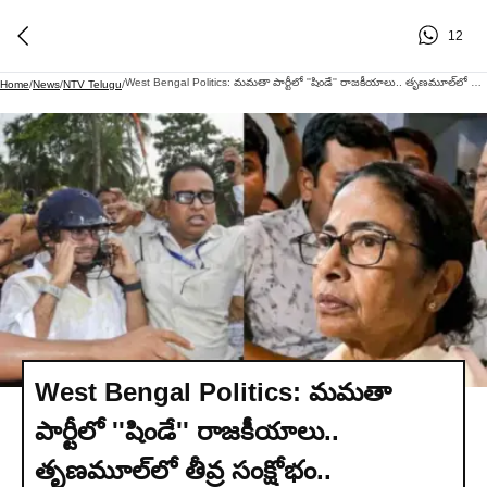
12
West Bengal Politics: మమతా పార్టీలో ''షిండే'' రాజకీయాలు.. తృణమూల్‌లో తీవ్ర సంక్షోభం..
Home
/
News
/
NTV Telugu
/
West Bengal Politics: మమతా
పార్టీలో ''షిండే'' రాజకీయాలు..
తృణమూల్‌లో తీవ్ర సంక్షోభం..