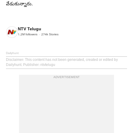
వేడుకున్నారు.
NTV Telugu
1.2M
followers
274k
Stories
Dailyhunt
Disclaimer
: This content has not been generated, created or edited by
Dailyhunt. Publisher: ntvtelugu
ADVERTISEMENT