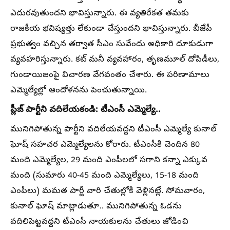
ఎదురవుతుందని భావిస్తున్నారు. ఈ వ్యతిరేకత తమకు
రాజకీయ భవిష్యత్తు లేకుండా చేస్తుందని భావిస్తున్నారు. బీజేపీ
ప్రభుత్వం వచ్చిన తర్వాత సీఎం సువేందు అధికారి దూకుడుగా
వ్యవహరిస్తున్నారు. కట్ మనీ వ్యవహారం, తృణమూల్ దోపిడీలు,
గుండాయిజంపై విచారణ వేగవంతం చేశారు. ఈ పరిణామాలు
ఎమ్మెల్యేల్లో ఆందోళనను పెంచుతున్నాయి.
ప్లీజ్ పార్టీని వదిలేయకండి: టీఎంసీ ఎమ్మెల్యే..
మునిగిపోతున్న పార్టీని వదిలేయవద్దని టీఎంసీ ఎమ్మెల్యే కునాల్
ఘోష్ సహచర ఎమ్మెల్యేలను కోరారు. టీఎంసీకి చెందిన 80
మంది ఎమ్మెల్యేల, 29 మంది ఎంపీలలో సగాని కన్నా ఎక్కువ
మంది (సుమారు 40-45 మంది ఎమ్మెల్యేలు, 15-18 మంది
ఎంపీలు) మమత పార్టీ వారి చేతుల్లోకి వెళ్లినట్లే. సోమవారం,
కునాల్ ఘోష్ మాట్లాడుతూ.. మునిగిపోతున్న ఓడను
వదిలిపెట్టవద్దని టీఎంసీ నాయకులను చేతులు జోడించి