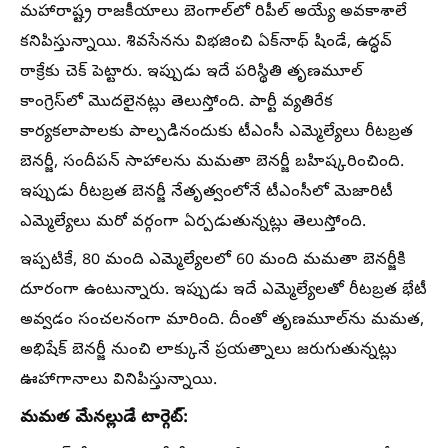
మహారాష్ట్ర రాజకీయాలు బెంగాల్‌లో రిపీల్ అయ్యే అవకాశాలే
కనిపిస్తున్నాయి. శివసేనను విభజించి ఏక్‌నాథ్ షిండే, ఉద్ధవ్
ఠాక్రేకు చెక్ పెట్టారు. ఇప్పుడు ఇదే పరిస్థితి తృణమూల్
కాంగ్రెస్‌లో మొదలైనట్లు తెలుస్తోంది. పార్టీ వ్యతిరేక
కార్యకలాపాలకు పాల్పడినందుకు టీఎంసీ ఎమ్మెల్యేలు రీటబ్రత
బెనర్జీ, సందీపన్ సాహాలను మమతా బెనర్జీ బహిష్కరించింది.
ఇప్పుడు రీటబ్రత బెనర్జీ నేతృత్వంలోనే టీఎంసీలో మెజారిటీ
ఎమ్మెల్యేలు మరో వర్గంగా ఏర్పడుతున్నట్లు తెలుస్తోంది.
ఇప్పటికే, 80 మంది ఎమ్మెల్యేలలో 60 మంది మమతా బెనర్జీకి
దూరంగా ఉంటున్నారు. ఇప్పుడు ఇదే ఎమ్మెల్యేలతో రీటబ్రత భేటీ
అవ్వడం సంచలనంగా మారింది. దీంతో తృణమూల్‌ను మమత,
అభిషేక్ బెనర్జీ నుంచి లాక్కునే ప్రయత్నాలు జరుగుతున్నట్లు
ఊహాగానాలు వినిపిస్తున్నాయి.
మమత మేనల్లుడే టార్గెట్: