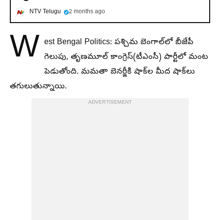
NTV Telugu
2 months ago
W
est Bengal Politics: పశ్చిమ బెంగాల్‌లో బీజేపీ
గెలుపు, తృణమూల్ కాంగ్రెస్(టీఎంసీ) పార్టీలో మంట
పెడుతోంది. మమతా బెనర్జీకి షాక్‌ల మీద షాక్‌లు
తగులుతున్నాయి.
ADVERTISEMENT