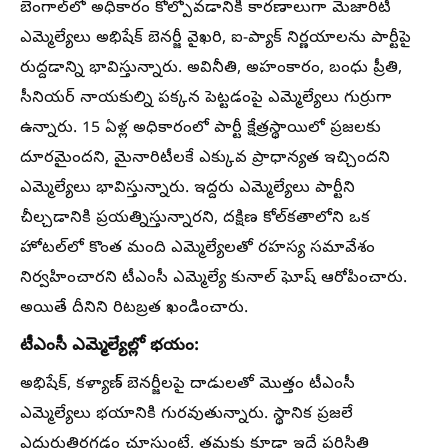
బెంగాల్‌లో అధికారం కోల్పోవడానికి కారణాలుగా మెజారిటీ
ఎమ్మెల్యేలు అభిషేక్ బెనర్జీ వైఖరి, ఐ-ప్యాక్ నిర్ణయాలను పార్టీపై
రుద్దడాన్ని భావిస్తున్నారు. అవినీతి, అహంకారం, బంధు ప్రీతి,
సీనియర్ నాయకుల్ని పక్కన పెట్టడంపై ఎమ్మెల్యేలు గుర్రుగా
ఉన్నారు. 15 ఏళ్ల అధికారంలో పార్టీ క్షేత్రస్థాయిలో ప్రజలకు
దూరమైందని, మైనారిటీలకే ఎక్కువ ప్రాధాన్యత ఇచ్చిందని
ఎమ్మెల్యేలు భావిస్తున్నారు. ఇద్దరు ఎమ్మెల్యేలు పార్టీని
చీల్చడానికి ప్రయత్నిస్తున్నారని, దక్షిణ కోల్‌కతాలోని ఒక
హోటల్‌లో కొంత మంది ఎమ్మెల్యేలతో రహస్య సమావేశం
నిర్వహించారని టీఎంసీ ఎమ్మెల్యే కునాల్ ఘోష్ ఆరోపించారు.
అయితే దీనిని రిటబ్రత ఖండించారు.
టీఎంసీ ఎమ్మెల్యేల్లో భయం:
అభిషేక్, కళ్యాణ్ బెనర్జీలపై దాడులతో మొత్తం టీఎంసీ
ఎమ్మెల్యేలు భయానికి గురవుతున్నారు. స్థానిక ప్రజలే
ఎదురుతిరగడం చూస్తుంటే, తమకు కూడా ఇదే పరిస్థితి