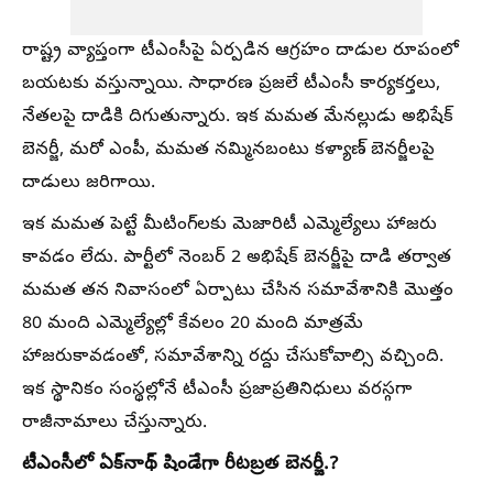
రాష్ట్ర వ్యాప్తంగా టీఎంసీపై ఏర్పడిన ఆగ్రహం దాడుల రూపంలో
బయటకు వస్తున్నాయి. సాధారణ ప్రజలే టీఎంసీ కార్యకర్తలు,
నేతలపై దాడికి దిగుతున్నారు. ఇక మమత మేనల్లుడు అభిషేక్
బెనర్జీ, మరో ఎంపీ, మమత నమ్మినబంటు కళ్యాణ్ బెనర్జీలపై
దాడులు జరిగాయి.
ఇక మమత పెట్టే మీటింగ్‌లకు మెజారిటీ ఎమ్మెల్యేలు హాజరు
కావడం లేదు. పార్టీలో నెంబర్ 2 అభిషేక్ బెనర్జీపై దాడి తర్వాత
మమత తన నివాసంలో ఏర్పాటు చేసిన సమావేశానికి మొత్తం
80 మంది ఎమ్మెల్యేల్లో కేవలం 20 మంది మాత్రమే
హాజరుకావడంతో, సమావేశాన్ని రద్దు చేసుకోవాల్సి వచ్చింది.
ఇక స్థానికం సంస్థల్లోనే టీఎంసీ ప్రజాప్రతినిధులు వరస్గగా
రాజీనామాలు చేస్తున్నారు.
టీఎంసీలో ఏక్‌నాథ్ షిండేగా రీటబ్రత బెనర్జీ.?