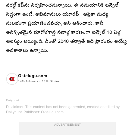
వరల్డ్ కప్‌ను నిర్వహించనున్నాయి. ఈ సమయానికి టన్నెల్
సిద్ధంగా ఉంటే, అభిమానులు యూరప్ , ఆఫ్రికా మధ్య
సులభంగా ప్రయాణించవచ్చు అని ఆశించారు. కానీ,
అనిశ్చితమైన భూగోళశాస్త్ర సవాళ్ల కారణంగా టన్నెల్ 10 ఏళ్ల
ఆలస్యం అయ్యింది. దీంతో 2040 తర్వాతే ఇది ప్రారంభం అయ్యే
అవకాశాలు ఉన్నాయి.
Oktelugu.com
141k
followers
139k
Stories
Dailyhunt
Disclaimer
: This content has not been generated, created or edited by
Dailyhunt. Publisher: Oktelugu.com
ADVERTISEMENT