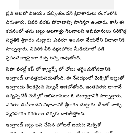
ప్రతి ఆటలో విజయం దక్కుతుందనే క్రీడాకారులు రంగంలోకి
దిగుతారు. చివరి వరకు పోరాటాన్ని సాగిస్తూ ఉంటారు. కానీ ఈ
కథనంలో తమ జట్టు ఆటగాళ్లు గెలవాలని అభిమానులు సరికొత్త
పద్ధతికి శ్రీకారం చుట్టారు..ఎవరూ అంచనా వేయలేని విధానానికి
పాల్పడ్డారు. చివరికి వీరి వ్యవహారం మీడియాలో పడి
ప్రపంచవ్యాప్తంగా రచ్చ రచ్చ అవుతోంది.
ఫిఫా వరల్డ్ కప్ లో క్వార్టర్స్ లో చోటు తగ్గించుకోవడానికి
ఇంగ్లాండ్ తాపత్రయపడుతోంది. ఈ నేపథ్యంలో మెక్సికో జట్టుతో
ఇంగ్లాండు కీలకమైన మ్యాచ్ ఆడబోతోంది. ఇంతవరకు బాగానే
ఉన్నప్పటికీ మెక్సికో అభిమానులు ఓ దుర్మార్గానికి పాల్పడ్డారు.
ఎవరూ ఊహించని విధానానికి శ్రీకారం చుట్టారు. దీంతో వాళ్ళ
వ్యవహారం రకరకాల చర్చకు దారితీస్తోంది.
ఇంగ్లాండ్ జట్టు బస చేసిన హోటల్ బయట మెక్సికో