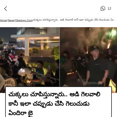
12
చుక్కలు చూపిస్తున్నారు.. ఆడి గెలవాలి కానీ ఇలా చప్పుడు చేసి గెలుచుడు ఏందిరా బై
Home
/
News
/
Oktelugu.com
/
చుక్కలు చూపిస్తున్నారు.. ఆడి గెలవాలి
కానీ ఇలా చప్పుడు చేసి గెలుచుడు
ఏందిరా బై