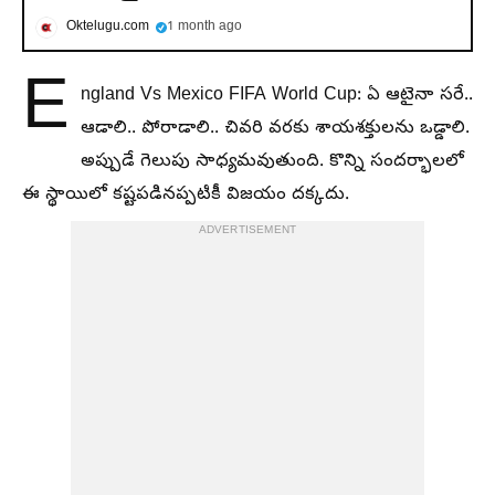
Oktelugu.com
1 month ago
E
ngland Vs Mexico FIFA World Cup: ఏ ఆటైనా సరే..
ఆడాలి.. పోరాడాలి.. చివరి వరకు శాయశక్తులను ఒడ్డాలి.
అప్పుడే గెలుపు సాధ్యమవుతుంది. కొన్ని సందర్భాలలో
ఈ స్థాయిలో కష్టపడినప్పటికీ విజయం దక్కదు.
ADVERTISEMENT