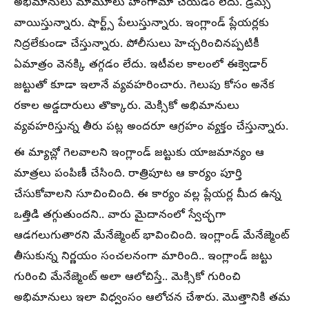
అభిమానులు మామూలు హంగామా చేయడం లేదు. డ్రమ్స్
వాయిస్తున్నారు. షార్ట్స్ పేలుస్తున్నారు. ఇంగ్లాండ్ ప్లేయర్లకు
నిద్రలేకుండా చేస్తున్నారు. పోలీసులు హెచ్చరించినప్పటికీ
ఏమాత్రం వెనక్కి తగ్గడం లేదు. ఇటీవల కాలంలో ఈక్వెడార్
జట్టుతో కూడా ఇలానే వ్యవహరించారు. గెలుపు కోసం అనేక
రకాల అడ్డదారులు తొక్కారు. మెక్సికో అభిమానులు
వ్యవహరిస్తున్న తీరు పట్ల అందరూ ఆగ్రహం వ్యక్తం చేస్తున్నారు.
ఈ మ్యాచ్లో గెలవాలని ఇంగ్లాండ్ జట్టుకు యాజమాన్యం ఆ
మాత్రలు పంపిణీ చేసింది. రాత్రిపూట ఆ కార్యం పూర్తి
చేసుకోవాలని సూచించింది. ఈ కార్యం వల్ల ప్లేయర్ల మీద ఉన్న
ఒత్తిడి తగ్గుతుందని.. వారు మైదానంలో స్వేచ్ఛగా
ఆడగలుగుతారని మేనేజ్మెంట్ భావించింది. ఇంగ్లాండ్ మేనేజ్మెంట్
తీసుకున్న నిర్ణయం సంచలనంగా మారింది.. ఇంగ్లాండ్ జట్టు
గురించి మేనేజ్మెంట్ అలా ఆలోచిస్తే.. మెక్సికో గురించి
అభిమానులు ఇలా విధ్వంసం ఆలోచన చేశారు. మొత్తానికి తమ