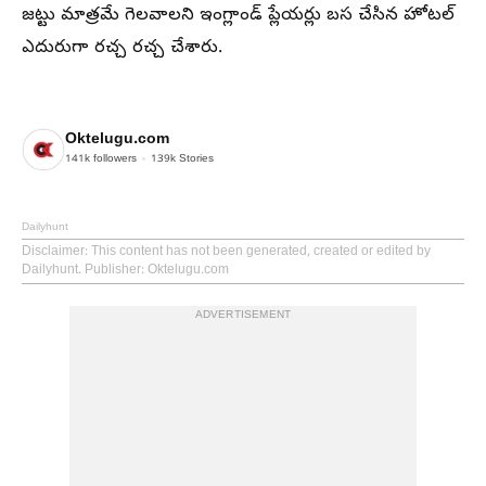
జట్టు మాత్రమే గెలవాలని ఇంగ్లాండ్ ప్లేయర్లు బస చేసిన హోటల్
ఎదురుగా రచ్చ రచ్చ చేశారు.
Oktelugu.com
141k
followers
139k
Stories
Dailyhunt
Disclaimer
: This content has not been generated, created or edited by
Dailyhunt. Publisher: Oktelugu.com
ADVERTISEMENT