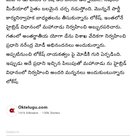
మహానాడు వెనుక లోకేష్ ఆలోచనలు ఉన్నాయని.. నేషనల్
మీడియాలో సైతం బలమైన చర్చ నడుస్తోంది. మొన్ననే పార్టీ
కార్యనిర్వాహక బాధ్యతలను తీసుకున్నారు లోకేష్. ఇంతలోనే
హైబ్రిడ్ విధానంలో మహానాడు నిర్వహించి అబ్బురపరిచారు.
గతంలో అంతర్జాతీయ యోగా డేను విశాఖ వేదికగా నిర్వహించి
ప్రధాని నరేంద్ర మోడీ అభినందనలు అందుకున్నారు.
అప్పటినుంచి లోకేష్ నాయకత్వం పై మోడీకి గురి ఏర్పడింది.
ఇప్పుడు అదే ప్రధాని ఇచ్చిన పిలుపుతో మహానాడు ను హైబ్రిడ్
విధానంలో నిర్వహించి అందరి మన్ననలు అందుకుంటున్నారు
లోకేష్.
Oktelugu.com
141k
followers
139k
Stories
Dailyhunt