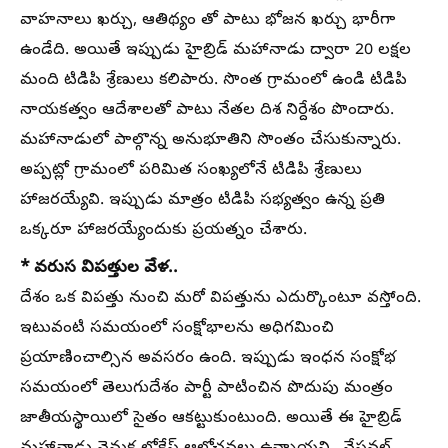
వాహనాలు ఖర్చు, ఆతిథ్యం తో పాటు భోజన ఖర్చు భారీగా
ఉండేది. అయితే ఇప్పుడు హైబ్రిడ్ మహానాడు ద్వారా 20 లక్షల
మంది టిడిపి శ్రేణులు కలిపారు. సొంత గ్రామంలో ఉండి టిడిపి
నాయకత్వం ఆదేశాలతో పాటు నేతల దిశ నిర్దేశం పొందారు.
మహానాడులో పాల్గొన్న అనుభూతిని సొంతం చేసుకున్నారు.
అప్పట్లో గ్రామంలో పరిమిత సంఖ్యలోనే టిడిపి శ్రేణులు
హాజరయ్యేవి. ఇప్పుడు మాత్రం టిడిపి సభ్యత్వం ఉన్న ప్రతి
ఒక్కరూ హాజరయ్యేందుకు ప్రయత్నం చేశారు.
* వరుస విపత్తుల వేళ..
దేశం ఒక విపత్తు నుంచి మరో విపత్తును ఎదుర్కొంటూ వస్తోంది.
ఇటువంటి సమయంలో సంక్షోభాలను అధిగమించి
ప్రయాణించాల్సిన అవసరం ఉంది. ఇప్పుడు ఇంధన సంక్షోభ
సమయంలో తెలుగుదేశం పార్టీ పాటించిన పొదుపు మంత్రం
జాతీయస్థాయిలో సైతం ఆకట్టుకుంటుంది. అయితే ఈ హైబ్రిడ్