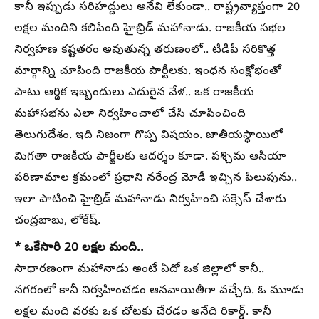
కానీ ఇప్పుడు సరిహద్దులు అనేవి లేకుండా.. రాష్ట్రవ్యాప్తంగా 20
లక్షల మందిని కలిపింది హైబ్రిడ్ మహానాడు. రాజకీయ సభల
నిర్వహణ కష్టతరం అవుతున్న తరుణంలో.. టిడిపి సరికొత్త
మార్గాన్ని చూపింది రాజకీయ పార్టీలకు. ఇంధన సంక్షోభంతో
పాటు ఆర్థిక ఇబ్బందులు ఎదురైన వేళ.. ఒక రాజకీయ
మహాసభను ఎలా నిర్వహించాలో చేసి చూపించింది
తెలుగుదేశం. ఇది నిజంగా గొప్ప విషయం. జాతీయస్థాయిలో
మిగతా రాజకీయ పార్టీలకు ఆదర్శం కూడా. పశ్చిమ ఆసియా
పరిణామాల క్రమంలో ప్రధాని నరేంద్ర మోడీ ఇచ్చిన పిలుపును..
ఇలా పాటించి హైబ్రిడ్ మహానాడు నిర్వహించి సక్సెస్ చేశారు
చంద్రబాబు, లోకేష్.
* ఒకేసారి 20 లక్షల మంది..
సాధారణంగా మహానాడు అంటే ఏదో ఒక జిల్లాలో కానీ..
నగరంలో కానీ నిర్వహించడం ఆనవాయితీగా వచ్చేది. ఓ మూడు
లక్షల మంది వరకు ఒక చోటకు చేరడం అనేది రికార్డ్. కానీ