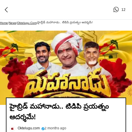
12
హైబ్రిడ్ మహానాడు.. టిడిపి ప్రయత్నం ఆదర్శమే!
Home
/
News
/
Oktelugu.com
/
హైబ్రిడ్ మహానాడు.. టిడిపి ప్రయత్నం
ఆదర్శమే!
Oktelugu.com
2 months ago