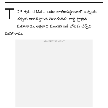
T
DP Hybrid Mahanadu: జాతీయస్థాయిలో ఇప్పుడు
చర్చకు దారితీస్తోంది తెలుగుదేశం పార్టీ హైబ్రిడ్
మహానాడు. లక్షలాది మందిని ఒకే చోటకు చేర్చేది
మహానాడు.
ADVERTISEMENT