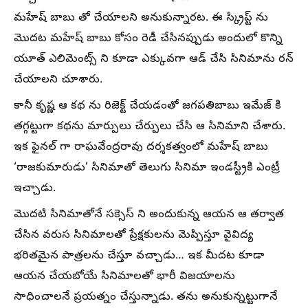
మహేష్ బాబు తో చేయాలని అనుకున్నారట. ఈ స్క్రిప్ట్ ను
మొదట మహేష్ బాబు కోసం రెడీ చేసినప్పుడు అందులో కొన్ని
యూత్ ఎలిమెంట్స్ ని కూడా ఎక్కువగా ఆడ్ చేసి సినిమాను రన్
చేయాలని చూశారు.
కానీ కృష్ణ ఆ కథ ను రిజెక్ట్ చేయడంతో జగపతిబాబు ఇమేజ్ కి
తగ్గట్టుగా కథను మార్పులు చేర్పులు చేసి ఆ సినిమాని చేశారు.
ఇక ఫైనల్ గా రాఘవేంద్రరావు దర్శకత్వంలో మహేష్ బాబు
‘రాజకుమారుడు’ సినిమాతో తెలుగు సినిమా ఇండస్ట్రీకి ఎంట్రీ
ఇచ్చాడు.
మొదటి సినిమాతోనే సక్సెస్ ని అందుకున్న ఆయన ఆ తర్వాత
చేసిన వరుస సినిమాలతో ప్రేక్షకులను మెప్పిస్తూ వైవిద్య
భరితమైన పాత్రలను చేస్తూ వచ్చాడు… ఇక మీదట కూడా
ఆయన చేయబోయే సినిమాలతో భారీ విజయాలను
సాధించాలనే ప్రయత్నం చేస్తున్నాడు. తను అనుకున్నట్టుగానే