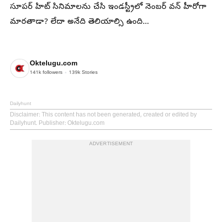
సూపర్ హిట్ సినిమాలను చేసి ఇండస్ట్రీలో నెంబర్ వన్ హీరోగా
మారతాడా? లేదా అనేది తెలియాల్సి ఉంది…
Oktelugu.com
141k
followers
139k
Stories
Dailyhunt
Disclaimer
: This content has not been generated, created or edited by
Dailyhunt. Publisher: Oktelugu.com
ADVERTISEMENT