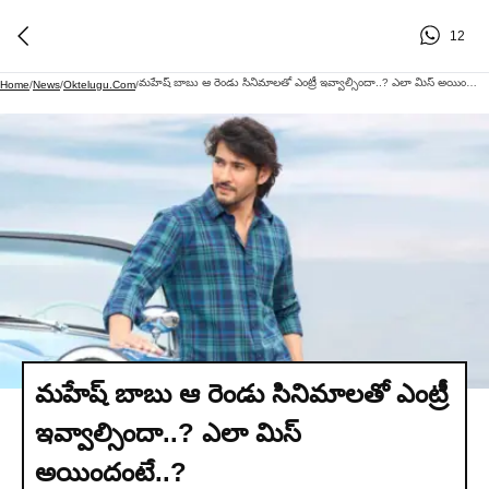
12
మహేష్ బాబు ఆ రెండు సినిమాలతో ఎంట్రీ ఇవ్వాల్సిందా..? ఎలా మిస్ అయిందంటే..?
Home
/
News
/
Oktelugu.com
/
మహేష్ బాబు ఆ రెండు సినిమాలతో ఎంట్రీ
ఇవ్వాల్సిందా..? ఎలా మిస్
అయిందంటే..?