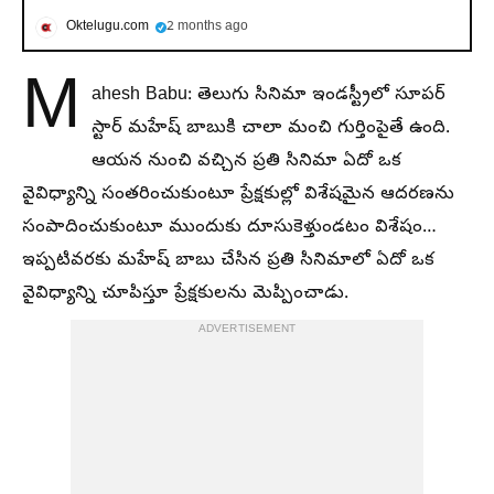
Oktelugu.com
2 months ago
M
ahesh Babu: తెలుగు సినిమా ఇండస్ట్రీలో సూపర్
స్టార్ మహేష్ బాబుకి చాలా మంచి గుర్తింపైతే ఉంది.
ఆయన నుంచి వచ్చిన ప్రతి సినిమా ఏదో ఒక
వైవిధ్యాన్ని సంతరించుకుంటూ ప్రేక్షకుల్లో విశేషమైన ఆదరణను
సంపాదించుకుంటూ ముందుకు దూసుకెళ్తుండటం విశేషం…
ఇప్పటివరకు మహేష్ బాబు చేసిన ప్రతి సినిమాలో ఏదో ఒక
వైవిధ్యాన్ని చూపిస్తూ ప్రేక్షకులను మెప్పించాడు.
ADVERTISEMENT