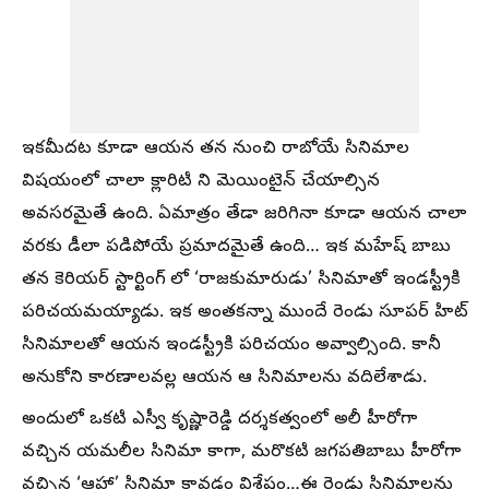
ఇకమీదట కూడా ఆయన తన నుంచి రాబోయే సినిమాల
విషయంలో చాలా క్లారిటి ని మెయింటైన్ చేయాల్సిన
అవసరమైతే ఉంది. ఏమాత్రం తేడా జరిగినా కూడా ఆయన చాలా
వరకు డీలా పడిపోయే ప్రమాదమైతే ఉంది… ఇక మహేష్ బాబు
తన కెరియర్ స్టార్టింగ్ లో ‘రాజకుమారుడు’ సినిమాతో ఇండస్ట్రీకి
పరిచయమయ్యాడు. ఇక అంతకన్నా ముందే రెండు సూపర్ హిట్
సినిమాలతో ఆయన ఇండస్ట్రీకి పరిచయం అవ్వాల్సింది. కానీ
అనుకోని కారణాలవల్ల ఆయన ఆ సినిమాలను వదిలేశాడు.
అందులో ఒకటి ఎస్వీ కృష్ణారెడ్డి దర్శకత్వంలో అలీ హీరోగా
వచ్చిన యమలీల సినిమా కాగా, మరొకటి జగపతిబాబు హీరోగా
వచ్చిన ‘ఆహా’ సినిమా కావడం విశేషం…ఈ రెండు సినిమాలను