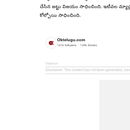
చేసిన జట్టు విజయం సాధించింది. ఇటీవల మ్యాచ్లో 
కోల్పోయి సాధించింది.
Oktelugu.com
141k
followers
139k
Stories
Dailyhunt
Disclaimer
: This content has not been generated, cre