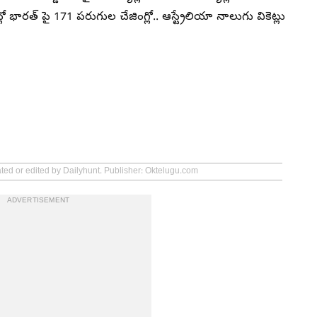
భారత్ పై 171 పరుగుల చేజింగ్లో.. ఆస్ట్రేలియా నాలుగు వికెట్లు
ated or edited by Dailyhunt. Publisher: Oktelugu.com
ADVERTISEMENT