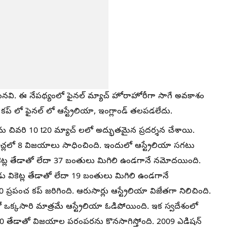
లమైనవి. ఈ నేపథ్యంలో ఫైనల్ మ్యాచ్ హోరాహోరీగా సాగే అవకాశం
 లో ఫైనల్ లో ఆస్ట్రేలియా, ఇంగ్లాండ్ తలపడలేదు.
తమ చివరి 10 t20 మ్యాచ్ లలో అద్భుతమైన ప్రదర్శన చేశాయి.
మ్యాచ్లలో 8 విజయాలు సాధించింది. ఇందులో ఆస్ట్రేలియా సగటు
కెట్ల తేడాతో లేదా 37 బంతులు మిగిలి ఉండగానే నమోదయింది.
 వికెట్ల తేడాతో లేదా 19 బంతులు మిగిలి ఉండగానే
పంచ కప్ జరిగింది. ఆరుసార్లు ఆస్ట్రేలియా విజేతగా నిలిచింది.
చ్లో ఒక్కసారి మాత్రమే ఆస్ట్రేలియా ఓడిపోయింది. ఇక స్వదేశంలో
11-0 తేడాతో విజయాల పరంపరను కొనసాగిస్తోంది. 2009 ఎడిషన్