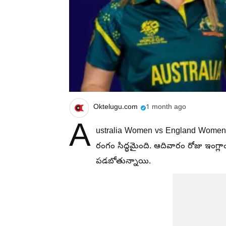
Oktelugu.com
1 month ago
A
ustralia Women vs England Women: 
రంగం సిద్ధమైంది. ఆదివారం రోజు ఇంగ్లాం
పడబోతున్నాయి.