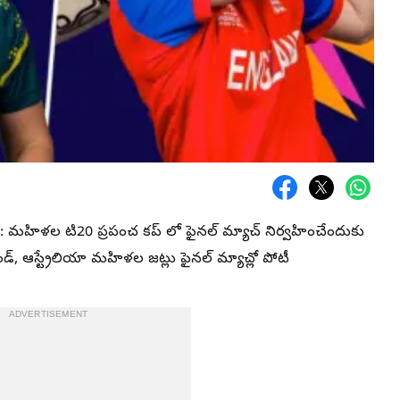
మహిళల టి20 ప్రపంచ కప్ లో ఫైనల్ మ్యాచ్ నిర్వహించేందుకు
డ్, ఆస్ట్రేలియా మహిళల జట్లు ఫైనల్ మ్యాచ్లో పోటీ
ADVERTISEMENT