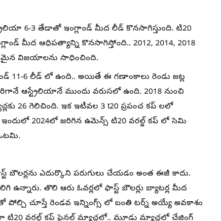
ియా 6-3 తేడాతో ఇంగ్లాండ్ మీద లీడ్ కొనసాగిస్తుంది. టి20
గ్లాండ్ మీద ఆధిపత్యాన్ని కొనసాగిస్తోంది.. 2012, 2014, 2018
తీయమైన విజయాలను సాధించింది.
్లాండ్ 11-6 లీడ్ లో ఉంది.. అయితే ఈ గణాంకాలు రెండు జట్ల
రిగానే ఆస్ట్రేలియానే ముందు వరుసలో ఉంది. 2018 నుంచి
ాచ్లకు 26 గెలిచింది. ఇక ఇటీవల 3 t20 ప్రపంచ కప్ లలో
 ఇందులో 2024లో జరిగిన ఉమెన్స్ టి20 వరల్డ్ కప్ లో సెమి
 ఓటమి.
 ఫాస్ట్ బౌలర్లను ఎదుర్కొని పరుగులు చేయడం అంత ఈజీ కాదు.
లిగి ఉన్నారు. తొలి ఆరు ఓవర్లలో ఫాస్ట్ బౌలర్లు బ్యాటర్ల మీద
తో పోల్చి చూస్తే రెండవ ఇన్నింగ్స్ లో బంతి టర్న్ అయ్యే అవకాశం
ి20 వరల్డ్ కప్ ఫైనల్ మ్యాచ్లలో.. మూడు మ్యాచ్లలో చేజింగ్