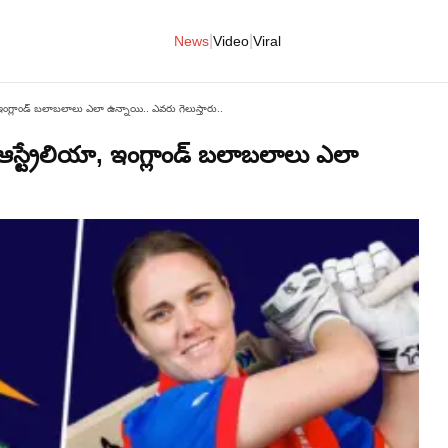
|
|
News
Video
Viral
 ఇంగ్లాండ్ బలాబలాలు ఎలా ఉన్నాయి.. ఎవరు గెలుస్తారు..
ఆస్ట్రేలియా, ఇంగ్లాండ్ బలాబలాలు ఎలా