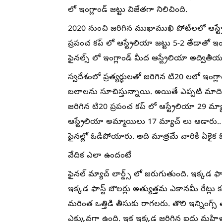
లో ఇంగ్లాండ్ జట్టు విజేతగా నిలిచింది.
2020 నుంచి జరిగిన ముఖాముఖి పోటీలలో ఆస్ట్రేల
ప్రపంచ కప్ లో ఆస్ట్రేలియా జట్టు 5-2 తేడాతో ఇం
ఫైనల్స్ లో ఇంగ్లాండ్ మీద ఆస్ట్రేలియా అద్వి
స్వదేశంలో ప్రత్యర్ధులతో జరిగిన టి20 లలో ఇంగ
బలాలను సూచిస్తున్నాయి. అయితే ఎప్పటి మాది
జరిగిన టి20 ప్రపంచ కప్ లో ఆస్ట్రేలియా 29 మ్య
ఆస్ట్రేలియా అమ్మాయిలు 17 మ్యాచ్ లు ఆడారు..
ఫైనల్లో ఓడిపోయారు. అది మాత్రమే వారికి ఏకైక
వేదిక ఎలా ఉందంటే
ఫైనల్ మ్యాచ్ లార్డ్స్ లో జరుగుతుంది. ఇక్కడ
ఇక్కడ ఫాస్ట్ బౌలర్లు అత్యుత్తమ ఎకానమీ రేట్లు క
మరింత ఒత్తిడి తీసుకు రాగలరు. తొలి ఇన్నింగ్స్ 
ఎక్కువగా ఉంది. ఇక ఇక్కడ జరిగిన ఐదు మహిళా ట