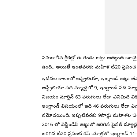
సమకాలీన క్రికెట్లో ఈ రెండు జట్లు అత్యంత బ
ఉంది.. అయితే ఇంతవరకు మహిళ టి20 ప్రపంచ కప్
ఇటీవల కాలంలో ఆస్ట్రేలియా, ఇంగ్లాండ్ జట్లు 
ఆస్ట్రేలియా పది మ్యాచ్లలో 9, ఇంగ్లాండ్ పది 
విజయం మార్జిన్ 63 పరుగులు లేదా ఎనిమిది వి
ఇంగ్లాండ్ విషయంలో ఇది 46 పరుగులు లేదా ఏడు
నమోదయింది. ఇప్పటివరకు 9సార్లు మహిళల t20 ప్ర
2016 లో వెస్టిండీస్ జట్టుతో జరిగిన ఫైనల్ మ్యా
జరిగిన టి20 ప్రపంచ కప్ యాత్రలో ఇంగ్లాండ్ 