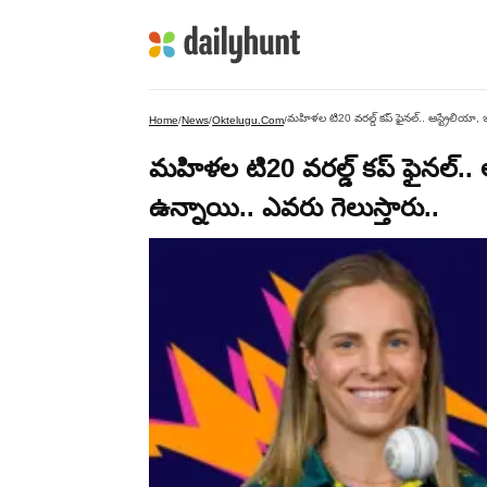
మహిళల టి20 వరల్డ్ కప్ ఫైనల్.. ఆస్ట్రేలియా,
Home
/
News
/
Oktelugu.com
/
మహిళల టి20 వరల్డ్ కప్ ఫైనల్.. 
ఉన్నాయి.. ఎవరు గెలుస్తారు..