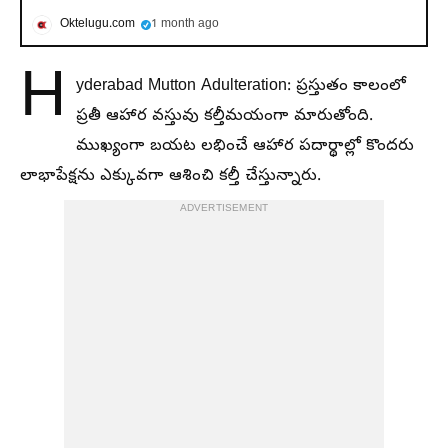
Oktelugu.com
1 month ago
H
yderabad Mutton Adulteration: ప్రస్తుతం కాలంలో
ప్రతీ ఆహార వస్తువు కల్తీమయంగా మారుతోంది.
ముఖ్యంగా బయట లభించే ఆహార పదార్థాల్లో కొందరు
లాభాపేక్షను ఎక్కువగా ఆశించి కల్తీ చేస్తున్నారు.
ADVERTISEMENT