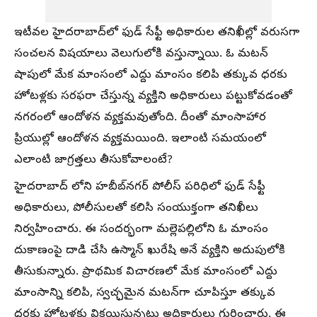
ఇటీవల హైదరాబాద్‌లో ఫుడ్ సేఫ్టీ అధికారుల తనిఖీల్లో వరుసగా
సంచలన విషయాలు వెలుగులోకి వస్తున్నాయి. ఓ మటన్
షాపులో మేక మాంసంలో ఎద్దు మాంసం కలిపి తక్కువ ధరకు
హోటళ్లకు సరఫరా చేస్తున్న వ్యక్తిని అధికారులు పట్టుకోవడంతో
నగరంలో ఆందోళన వ్యక్తమవుతోంది. దీంతో మాంసాహార
ప్రియుల్లో ఆందోళన వ్యక్తమయింది. ఇలాంటి సమయంలో
ఎలాంటి జాగ్రత్తలు తీసుకోవాలంటే?
హైదరాబాద్ లోని హబీబ్‌నగర్ పోలీస్ పరిధిలో ఫుడ్ సేఫ్టీ
అధికారులు, పోలీసులతో కలిసి సంయుక్తంగా తనిఖీలు
నిర్వహించారు. ఈ సందర్భంగా మల్లెపల్లిలోని ఓ మాంసం
దుకాణంపై దాడి చేసి ఉస్మాన్ ఖురేషి అనే వ్యక్తిని అదుపులోకి
తీసుకున్నారు. ప్రాథమిక విచారణలో మేక మాంసంలో ఎద్దు
మాంసాన్ని కలిపి, స్వచ్ఛమైన మటన్‌గా చూపిస్తూ తక్కువ
ధరకు హోటళ్లకు విక్రయిస్తున్నట్లు అధికారులు గుర్తించారు. ఈ