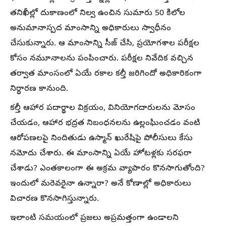
తనిఖీల్లో దుకాణంలో నిల్వ ఉంచిన సుమారు 50 కిలోల
అనుమానాస్పద మాంసాన్ని అధికారులు స్వాధీనం
చేసుకున్నారు. ఆ మాంసాన్ని సీజ్ చేసి, ప్రయోగశాల పరీక్షల
కోసం నమూనాలను పంపించారు. పరీక్షల నివేదిక వచ్చిన
తర్వాత మాంసంలో ఏయే రకాల కల్తీ జరిగిందో అధికారికంగా
నిర్ధారణ కానుంది.
కల్తీ ఆహార పదార్థాల విక్రయం, వినియోగదారులను మోసం
చేయడం, ఆహార భద్రత నిబంధనలను ఉల్లంఘించడం వంటి
ఆరోపణలపై నిందితుడు ఉస్మాన్ ఖురేషిపై పోలీసులు కేసు
నమోదు చేశారు. ఈ మాంసాన్ని ఏయే హోటళ్లకు సరఫరా
చేశాడు? ఎంతకాలంగా ఈ అక్రమ వ్యాపారం కొనసాగుతోంది?
ఇందులో మరెవరైనా ఉన్నారా? అనే కోణాల్లో అధికారులు
విచారణ కొనసాగిస్తున్నారు.
ఇలాంటి సమయంలో ప్రజలు అప్రమత్తంగా ఉండాలని