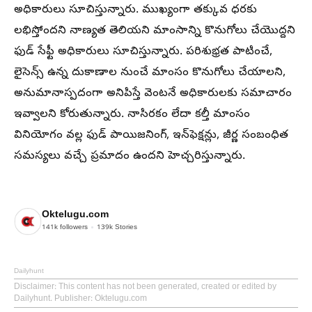
అధికారులు సూచిస్తున్నారు. ముఖ్యంగా తక్కువ ధరకు
లభిస్తోందని నాణ్యత తెలియని మాంసాన్ని కొనుగోలు చేయొద్దని
ఫుడ్ సేఫ్టీ అధికారులు సూచిస్తున్నారు. పరిశుభ్రత పాటించే,
లైసెన్స్ ఉన్న దుకాణాల నుంచే మాంసం కొనుగోలు చేయాలని,
అనుమానాస్పదంగా అనిపిస్తే వెంటనే అధికారులకు సమాచారం
ఇవ్వాలని కోరుతున్నారు. నాసిరకం లేదా కల్తీ మాంసం
వినియోగం వల్ల ఫుడ్ పాయిజనింగ్, ఇన్‌ఫెక్షన్లు, జీర్ణ సంబంధిత
సమస్యలు వచ్చే ప్రమాదం ఉందని హెచ్చరిస్తున్నారు.
Oktelugu.com
141k
followers
139k
Stories
Dailyhunt
Disclaimer
: This content has not been generated, created or edited by
Dailyhunt. Publisher: Oktelugu.com