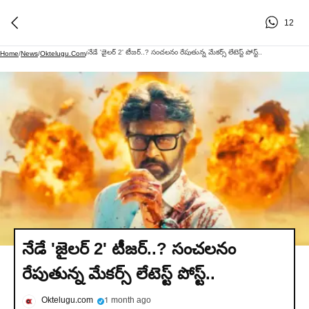
12
నేడే 'జైలర్ 2' టీజర్..? సంచలనం రేపుతున్న మేకర్స్ లేటెస్ట్ పోస్ట్..
Home
/
News
/
Oktelugu.com
/
నేడే 'జైలర్ 2' టీజర్..? సంచలనం
రేపుతున్న మేకర్స్ లేటెస్ట్ పోస్ట్..
Oktelugu.com
1 month ago