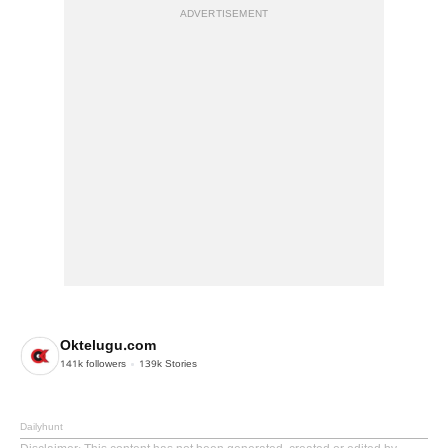
ADVERTISEMENT
Oktelugu.com
141k
followers
139k
Stories
Dailyhunt