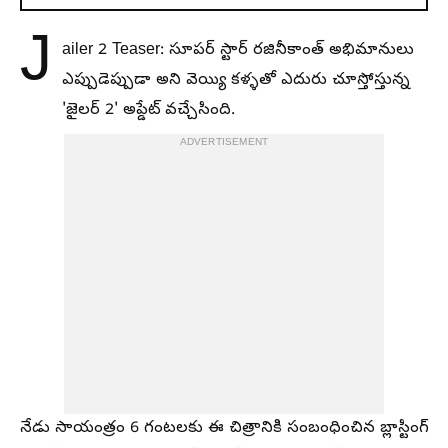
J
ailer 2 Teaser: సూపర్ స్టార్ రజినీకాంత్ అభిమానులు
ఎప్పుడెప్పుడా అని వెయ్యి కళ్ళతో ఎదురు చూస్తోస్తున్న
'జైలర్ 2' అప్డేట్ వచ్చేసింది.
ADVERTISEMENT
నేడు సాయంత్రం 6 గంటలకు ఈ చిత్రానికి సంబంధించిన బ్లాస్టింగ్