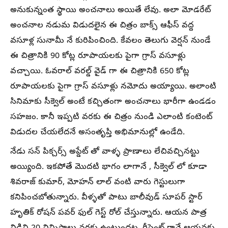
అనుకున్నంత స్థాయి అంచనాలు అయితే లేవు. అలా మోడరేట్
అంచనాల నడుమ విడుదలైన ఈ చిత్రం బాక్స్ ఆఫీస్ వద్ద
వసూళ్ల సునామీ నే కురిపించింది. కేవలం తెలుగు వెర్షన్ నుండే
ఈ చిత్రానికి 90 కోట్ల రూపాయలకు పైగా గ్రాస్ వసూళ్లు
వచ్చాయి. ఓవరాల్ వరల్డ్ వైడ్ గా ఈ చిత్రానికి 650 కోట్ల
రూపాయలకు పైగా గ్రాస్ వసూళ్లు నమోదు అయ్యాయి. అలాంటి
సినిమాకు సీక్వెల్ అంటే కచ్చితంగా అంచనాలు భారీగా ఉండడం
సహజం. కానీ ఇప్పటి వరకు ఈ చిత్రం నుండి ఎలాంటి కంటెంట్
విడుదల చేయలేదనే అసంతృప్తి అభిమానుల్లో ఉండేది.
నేడు సన్ పిక్చర్స్ అప్డేట్ తో వాళ్ళ ప్రాణాలు లేచివచ్చినట్టు
అయ్యింది. ఇకపోతే మొదటి భాగం లాగానే , సీక్వెల్ లో కూడా
శివరాజ్ కుమార్, మోహన్ లాల్ వంటి వారు గెస్టులుగా
కనిపించబోతున్నారు. వీళ్ళతో పాటు బాలీవుడ్ సూపర్ స్టార్
హృతిక్ రోషన్ పవర్ ఫుల్ గెస్ట్ రోల్ చేస్తున్నారు. ఆయన పాత్ర