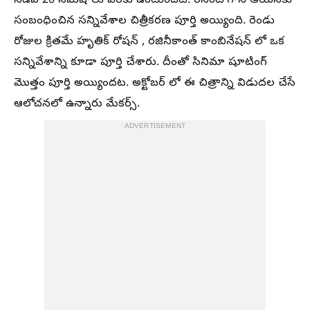
నిడివి 20 నిమిషాలు వరకు ఉంటుందట. రీసెంట్ గానే ఆయనకు
సంబంధించిన సన్నివేశాల చిత్రీకరణ పూర్తి అయ్యింది. రెండు
రోజుల క్రితమే హృతిక్ రోషన్ , రజినీకాంత్ కాంబినేషన్ లో ఒక
సన్నివేశాన్ని కూడా పూర్తి చేశారు. దీంతో సినిమా షూటింగ్
మొత్తం పూర్తి అయ్యిందట. అక్టోబర్ లో ఈ చిత్రాన్ని విడుదల చేసే
ఆలోచనలో ఉన్నారు మేకర్స్.
ADVERTISEMENT