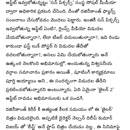
అప్డేట్ ఇవ్వబోతున్నట్టు 'సన్ పిక్చర్స్' సంస్థ సోషల్ మీడియా
ద్వారా అధికారిక ప్రకటన చేసింది. దీంతో రజినీకాంత్ ఫ్యాన్స్
సంబరాలు చేసుకోవడం మొదలు పెట్టారు. ఇంతకీ సన్ పిక్చర్స్
ఇవ్వబోతున్న అప్డేట్ ఏంటి?, గ్లింప్స్ వీడియో విడుదల
చేయబోతున్నారా?, లేదా టీజర్ వదులుతున్నారా?, ఇవి రెండు
కాకుండా ఫస్ట్ లుక్ పోస్టర్ ని విడుదల తేదీతో
వదలబోతున్నారా?, అసలు ఏమి చేయబోతున్నారు అనే
ఉత్కంఠ నెలకొంది అభిమానుల్లో. అందుతున్న విశ్వసనీయ
వర్గాల సమాచారం ప్రకారం అయితే , షూటింగ్ కార్యక్రమాలు
పూర్తి అయ్యాయి అని , ఈ సందర్భంగా విడుదల తేదీని
ప్రకటించబోతున్నారని అంటున్నారు. ఏది ఏమైనా 'జైలర్ 2'
అప్డేట్ రావడం అభిమానులకు ఒక పండగే.
రజినీకాంత్ కెరీర్ కి అత్యంత కీలక సమయం లో ఈ 'జైలర్'
చిత్రం విడుదలైంది. అప్పటికే డైరెక్టర్ నెల్సన్ దిలీప్ కుమార్
విజయ్ తో 'బీస్ట్' అనే ఫ్లాప్ చిత్రం చేయడం వల్ల , ఈ సినిమాపై